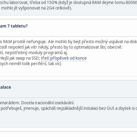
trochu laborovat, třeba od 150% (když je dostupná RAM dejme tomu 800M,
 mohlo jít vyšponovat na 2G4 celkově).
am 7 tabletu?
do RAM prostě nefunguje. Ale mohlo by bejt přesto možný uspávat na disk,
tě nepoletí jak vítr nikdy, přesto by to optimalizovat šlo; obecně:
uští, nepotřebný moduly programů aj.
hlejší jak swap na SSD;
třetí příspěvek od konce
h neměl tolik periférií, tak víc)
talace
kamarádem. Docela iracionální osekávání.
co potřebuješ, jmenuje, spácháš nejzákladnější instalaci bez GUI a zbytek si 