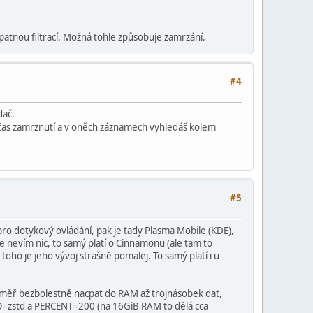
špatnou filtrací. Možná tohle způsobuje zamrzání.
#4
dač.
a čas zamrznutí a v oněch záznamech vyhledáš kolem
#5
ro dotykový ovládání, pak je tady Plasma Mobile (KDE),
e nevím nic, to samý platí o Cinnamonu (ale tam to
oho je jeho vývoj strašně pomalej. To samý platí i u
téměř bezbolestně nacpat do RAM až trojnásobek dat,
GO=zstd a PERCENT=200 (na 16GiB RAM to dělá cca