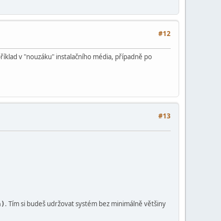
#12
příklad v "nouzáku" instalačního média, případně po
#13
. Tím si budeš udržovat systém bez minimálně většiny
n)