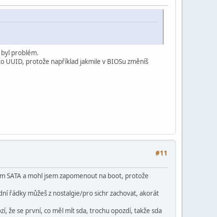
ž byl problém.
jako UUID, protože například jakmile v BIOSu změníš
#11
ežim SATA a mohl jsem zapomenout na boot, protože
odní řádky můžeš z nostalgie/pro sichr zachovat, akorát
í, že se první, co měl mít sda, trochu opozdí, takže sda