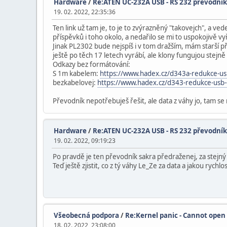
Hardware
/
Re:ATEN UC-232A USB - RS 232 převodník
19. 02. 2022, 22:35:36
Ten link už tam je, to je to zvýrazněný "takovejch", a 
příspěvků i toho okolo, a nedařilo se mi to uspokojivě vyř
Jinak PL2302 bude nejspíš i v tom dražším, mám starší pře
ještě po těch 17 letech vyrábí, ale klony fungujou stejně
Odkazy bez formátování:
S 1m kabelem:
https://www.hadex.cz/d343a-redukce-us
bezkabelovej:
https://www.hadex.cz/d343-redukce-usb-
Převodník nepotřebuješ řešit, ale data z váhy jo, tam se
Hardware
/
Re:ATEN UC-232A USB - RS 232 převodník
19. 02. 2022, 09:19:23
Po pravdě je ten převodník sakra předraženej, za stejn
Teď ještě zjistit, co z tý váhy Le_Ze za data a jakou rychlo
Všeobecná podpora
/
Re:Kernel panic - Cannot open
18. 02. 2022, 23:08:00