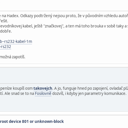
vede na Hadex. Odkazy podtržený nejsou proto, že v původním vzhledu auto
ešit.
vodníkovej kabel, ještě "značkovej", a ten má toho brouka v sobě taky a stej
 dobře.
b--rs232-kabel-1m
-rs232
 možná zapotíš.
ý peníze koupíš osm
takovejch
. A jo, funguje hned po zapojení, ovladač pl
stí. Ale snad se to na
Fosilovně
dozvíš, i kdyby jen parametry komunikace.
 root device 801 or unknown-block