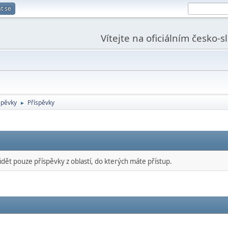
t se
Vítejte na oficiálním česko-
spěvky
Příspěvky
►
idět pouze příspěvky z oblastí, do kterých máte přístup.