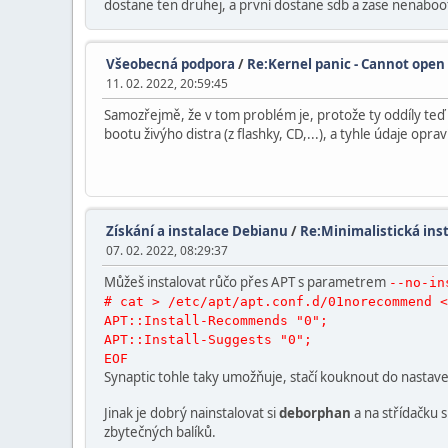
dostane ten druhej, a první dostane sdb a zase nenaboo
Všeobecná podpora
/
Re:Kernel panic - Cannot open
11. 02. 2022, 20:59:45
Samozřejmě, že v tom problém je, protože ty oddíly teď m
bootu živýho distra (z flashky, CD,...), a tyhle údaje opra
Získání a instalace Debianu
/
Re:Minimalistická ins
07. 02. 2022, 08:29:37
Můžeš instalovat růčo přes APT s parametrem
--no-in
# cat > /etc/apt/apt.conf.d/01norecommend <
APT::Install-Recommends "0";
APT::Install-Suggests "0";
EOF
Synaptic tohle taky umožňuje, stačí kouknout do nastave
Jinak je dobrý nainstalovat si
deborphan
a na střídačku s
zbytečných balíků.