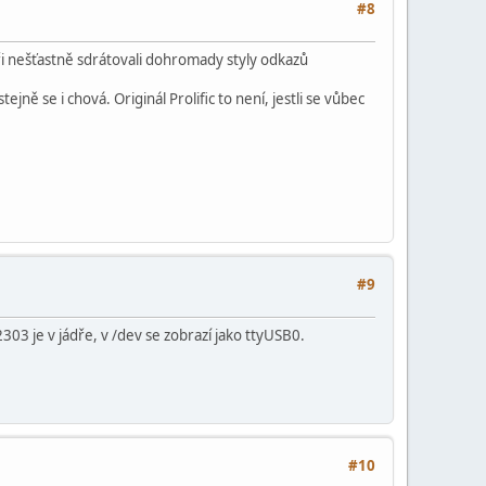
#8
ři nešťastně sdrátovali dohromady styly odkazů
ně se i chová. Originál Prolific to není, jestli se vůbec
#9
2303 je v jádře, v /dev se zobrazí jako ttyUSB0.
#10