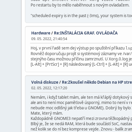
Po restartu by to mělo naběhnout s novým ovladačem.
"scheduled expiry is in the past (-3ms), your system is t
Hardware
/
Re:INŠTALÁCIA GRAF. OVLÁDAČA
09. 05. 2022, 21:40:54
Hoj, v první řadě sem dej výstup po spuštění příkazu
ls
Rovněž doporučuju projít si systémový záznamy ve /var/l
stejnýho času možnou příčinu zamrznutí. U Xorg.0.log je 
[L-Alt] + [PrtScr] + [R] následovaný [L-Ctrl] + [L-Alt] + [R
Volná diskuze
/
Re:Zkoušel někdo Debian na HP stre
02. 05. 2022, 12:17:20
Nemám, i když tablet mám, ale ten má křáplý dotykový sk
ale ani to není moc paměťově úsporný, mimo to není v re
nebude moc odlišný jak třeba u GNOME). Dobrý by bylo Xfc
Mate, který mám.
Každopádně GNOME3 nepatří mezi zrovna těžkopádný pro
Blbý je, že se nedá RAM, která bude součástí SoC, nast
než kolik se do ní bez komprese vejde. Znovu - balík 