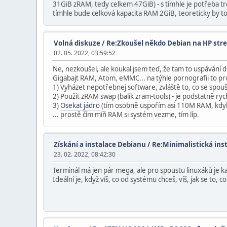
31GiB zRAM, tedy celkem 47GiB) - s tímhle je potřeba 
tímhle bude celková kapacita RAM 2GiB, teoreticky by to
Volná diskuze
/
Re:Zkoušel někdo Debian na HP stre
02. 05. 2022, 03:59:52
Ne, nezkoušel, ale koukal jsem teď, že tam to uspávání 
Gigabajt RAM, Atom, eMMC... na týhle pornografii to pros
1) Vyházet nepotřebnej software, zvláště to, co se spo
2) Použít zRAM swap (balík zram-tools) - je podstatně ryc
3)
Osekat jádro
(tím osobně uspořím asi 110M RAM, kdybyc
... prostě čím míň RAM si systém vezme, tím líp.
Získání a instalace Debianu
/
Re:Minimalistická ins
23. 02. 2022, 08:42:30
Terminál má jen pár mega, ale pro spoustu linuxáků je 
Ideální je, když víš, co od systému chceš, víš, jak se to, 