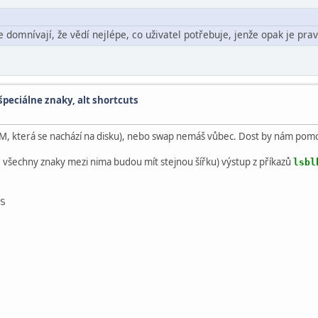
 domnívají, že vědí nejlépe, co uživatel potřebuje, jenže opak je pra
špeciálne znaky, alt shortcuts
 která se nachází na disku), nebo swap nemáš vůbec. Dost by nám pomohlo
; všechny znaky mezi nima budou mít stejnou šířku) výstup z příkazů
lsbl
S