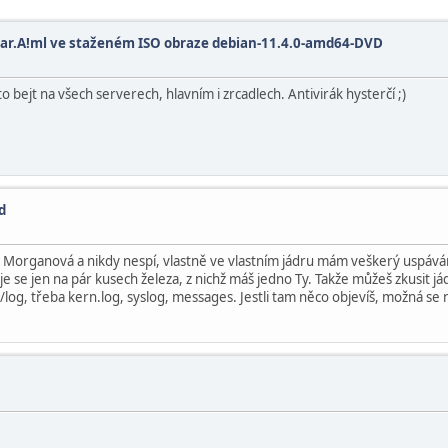
har.A!ml ve staženém ISO obraze debian-11.4.0-amd64-DVD
 bejt na všech serverech, hlavním i zrcadlech. Antivirák hysterčí ;)
d
ara Morganová a nikdy nespí, vlastně ve vlastním jádru mám veškerý uspává
e se jen na pár kusech železa, z nichž máš jedno Ty. Takže můžeš zkusit jád
r/log, třeba kern.log, syslog, messages. Jestli tam něco objevíš, možná se n