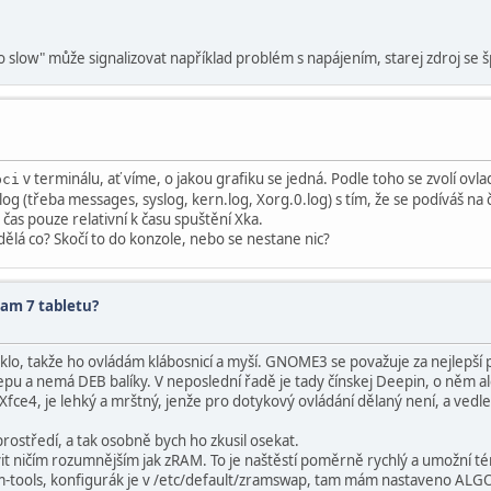
oo slow" může signalizovat například problém s napájením, starej zdroj se 
v terminálu, ať víme, o jakou grafiku se jedná. Podle toho se zvolí ovla
pci
og (třeba messages, syslog, kern.log, Xorg.0.log) s tím, že se podíváš n
čas pouze relativní k času spuštění Xka.
] udělá co? Skočí to do konzole, nebo se nestane nic?
am 7 tabletu?
lo, takže ho ovládám klábosnicí a myší. GNOME3 se považuje za nejlepší p
pu a nemá DEB balíky. V neposlední řadě je tady čínskej Deepin, o něm al
e4, je lehký a mrštný, jenže pro dotykový ovládání dělaný není, a vedle t
středí, a tak osobně bych ho zkusil osekat.
avit ničím rozumnějším jak zRAM. To je naštěstí poměrně rychlý a umožní 
zram-tools, konfigurák je v /etc/default/zramswap, tam mám nastaveno AL