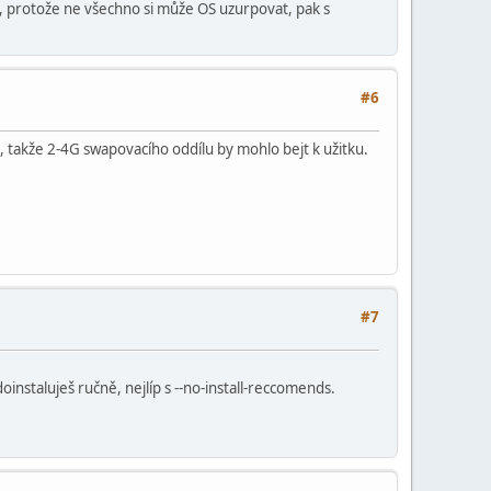
 protože ne všechno si může OS uzurpovat, pak s
#6
 takže 2-4G swapovacího oddílu by mohlo bejt k užitku.
#7
doinstaluješ ručně, nejlíp s --no-install-reccomends.