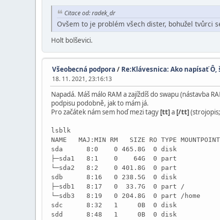
Citace od: radek_dr
Ovšem to je problém všech dister, bohužel tvůrci se
Holt bolševici.
Všeobecná podpora
/
Re:Klávesnica: Ako napísať Ô, 
18. 11. 2021, 23:16:13
Napadá. Máš málo RAM a zajíždíš do swapu (nástavba RAM,
podpisu podobně, jak to mám já.
Pro začátek nám sem hoď mezi tagy
[t
t]
a
[/t
t]
(strojopis
lsblk
NAME MAJ:MIN RM SIZE RO TYPE MOUNTPOINT
sda 8:0 0 465.8G 0 disk
├─sda1 8:1 0 64G 0 part
└─sda2 8:2 0 401.8G 0 part
sdb 8:16 0 238.5G 0 disk
├─sdb1 8:17 0 33.7G 0 part /
└─sdb3 8:19 0 204.8G 0 part /home
sdc 8:32 1 0B 0 disk
sdd 8:48 1 0B 0 disk