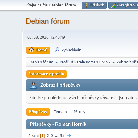
Vítejte na fóru
Debian fórum
.
Přihlásit
Zaregistrova
Debian fórum
08. 08. 2026, 12:40:49
Domů
Vyhledávání
Debian fórum
Profil uživatele Roman Horník
Zobrazit pří
►
►
Informace o profilu
Zobrazit příspěvky
Zde lze prohlédnout všech příspěvky uživatele. Jsou zde v
Příspěvky
Témata
Přílohy
Příspěvky - Roman Horník
2
3
...
95
Stran
1