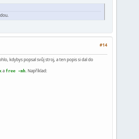
vdou.
#14
, kdybys popsal svůj stroj, a ten popis si dal do
a
. Například:
k
free -mh