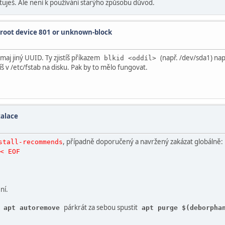
tuješ. Ale není k používání starýho způsobu důvod.
 root device 801 or unknown-block
aj jiný UUID. Ty zjistíš příkazem
(např. /dev/sda1) na
blkid <oddíl>
víš v /etc/fstab na disku. Pak by to mělo fungovat.
talace
, případně doporučený a navržený zakázat globálně:
stall-recommends
< EOF
ní.
párkrát za sebou spustit
apt autoremove
apt purge $(deborpha