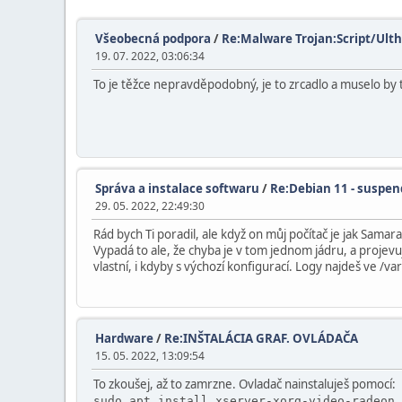
Všeobecná podpora
/
Re:Malware Trojan:Script/Ult
19. 07. 2022, 03:06:34
To je těžce nepravděpodobný, je to zrcadlo a muselo by to
Správa a instalace softwaru
/
Re:Debian 11 - suspen
29. 05. 2022, 22:49:30
Rád bych Ti poradil, ale když on můj počítač je jak Sam
Vypadá to ale, že chyba je v tom jednom jádru, a projevuj
vlastní, i kdyby s výchozí konfigurací. Logy najdeš ve /va
Hardware
/
Re:INŠTALÁCIA GRAF. OVLÁDAČA
15. 05. 2022, 13:09:54
To zkoušej, až to zamrzne. Ovladač nainstaluješ pomocí:
sudo apt install xserver-xorg-video-radeon