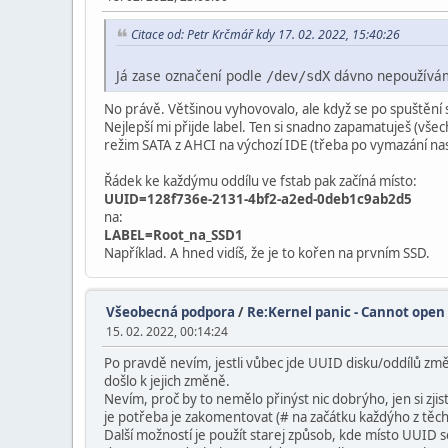
Citace od: Petr Krčmář kdy 17. 02. 2022, 15:40:26
Já zase označení podle
dávno nepoužívám,
/dev/sdX
No právě. Většinou vyhovovalo, ale když se po spuštění s
Nejlepší mi přijde label. Ten si snadno zapamatuješ (vše
režim SATA z AHCI na výchozí IDE (třeba po vymazání n
Řádek ke každýmu oddílu ve fstab pak začíná místo:
UUID=128f736e-2131-4bf2-a2ed-0deb1c9ab2d5
na:
LABEL=Root_na_SSD1
Například. A hned vidíš, že je to kořen na prvním SSD.
Všeobecná podpora
/
Re:Kernel panic - Cannot open
15. 02. 2022, 00:14:24
Po pravdě nevím, jestli vůbec jde UUID disku/oddílů zm
došlo k jejich změně.
Nevím, proč by to nemělo přinýst nic dobrýho, jen si zjis
je potřeba je zakomentovat (# na začátku každýho z těch 
Další možností je použít starej způsob, kde místo UUID se