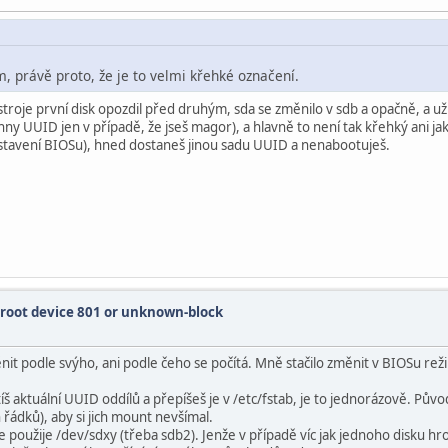
 právě proto, že je to velmi křehké označení.
troje první disk opozdil před druhým, sda se změnilo v sdb a opačně, a u
chny UUID jen v případě, že jseš magor), a hlavně to není tak křehký ani 
astavení BIOSu), hned dostaneš jinou sadu UUID a nenabootuješ.
 root device 801 or unknown-block
ěnit podle svýho, ani podle čeho se počítá. Mně stačilo změnit v BIOSu r
tíš aktuální UUID oddílů a přepíšeš je v /etc/fstab, je to jednorázově. Pův
řádků), aby si jich mount nevšímal.
 použije /dev/sdxy (třeba sdb2). Jenže v případě víc jak jednoho disku hroz