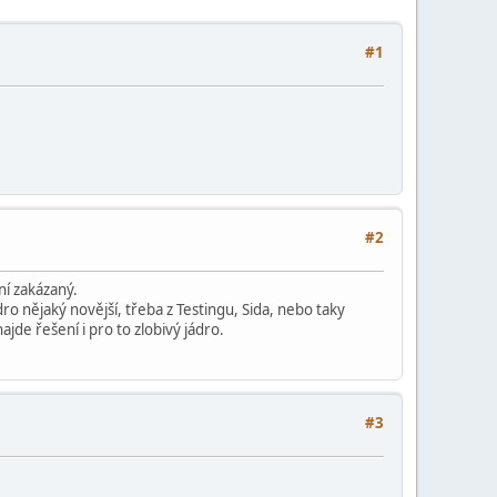
#1
#2
ní zakázaný.
ro nějaký novější, třeba z Testingu, Sida, nebo taky
ajde řešení i pro to zlobivý jádro.
#3