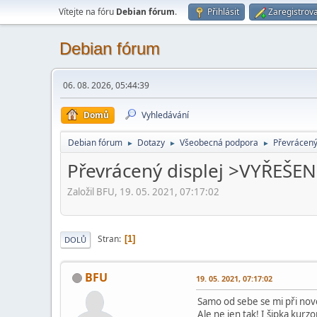
Vítejte na fóru
Debian fórum
.
Přihlásit
Zaregistrova
Debian fórum
06. 08. 2026, 05:44:39
Domů
Vyhledávání
Debian fórum
Dotazy
Všeobecná podpora
Převrácený
►
►
►
Převrácený displej >VYŘEŠE
Založil BFU, 19. 05. 2021, 07:17:02
Stran
1
DOLŮ
BFU
19. 05. 2021, 07:17:02
Samo od sebe se mi při nov
Ale ne jen tak! I šipka kurz