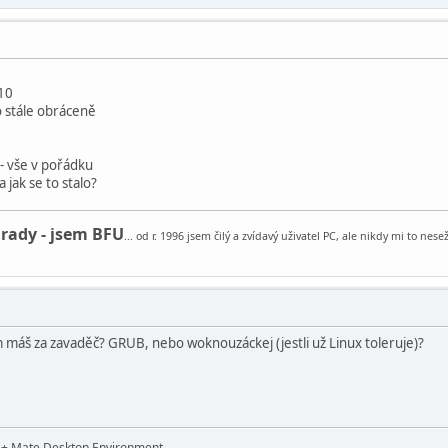
n10
o stále obráceně
- vše v pořádku
a jak se to stalo?
 rady - jsem BFU
... od r. 1996 jsem čilý a zvídavý uživatel PC, ale nikdy mi to ne
 máš za zavaděč? GRUB, nebo woknouzáckej (jestli už Linux toleruje)?
t + Mate Desktop Environment