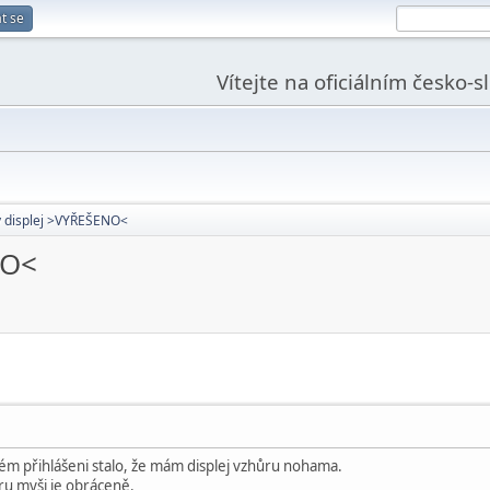
t se
Vítejte na oficiálním česko-
 displej >VYŘEŠENO<
NO<
ém přihlášeni stalo, že mám displej vzhůru nohama.
oru myši je obráceně.