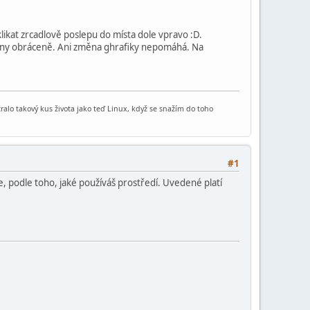
klikat zrcadlově poslepu do místa dole vpravo :D.
šechny obráceně. Ani změna ghrafiky nepomáhá. Na
sežralo takový kus života jako teď Linux, když se snažím do toho
#1
de, podle toho, jaké používáš prostředí. Uvedené platí