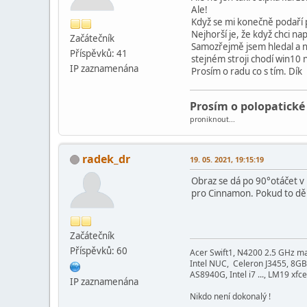
Ale!
Když se mi konečně podaří p
Nejhorší je, že když chci na
Začátečník
Samozřejmě jsem hledal a ni
Příspěvků: 41
stejném stroji chodí win10
IP zaznamenána
Prosím o radu co s tím. Dík
Prosím o polopatické
proniknout...
radek_dr
19. 05. 2021, 19:15:19
Obraz se dá po 90°otáčet v 
pro Cinnamon. Pokud to děl
Začátečník
Příspěvků: 60
Acer Swift1, N4200 2.5 GHz m
Intel NUC, Celeron J3455, 8GB
AS8940G, Intel i7 ..., LM19 xfce
IP zaznamenána
Nikdo není dokonalý !