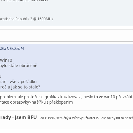
ratische Republik 3 @ 1600MHz
. 2021, 06:08:14
e Win10
 bylo stále obráceně
u
ian - vše v pořádku
proč a jak se to stalo?
problém, ale protože se grafika aktualizovala, nešlo to ve win10 převrátit
tace obrazovky>na šířku s překlopením
 rady - jsem BFU
... od r. 1996 jsem čilý a zvídavý uživatel PC, ale nikdy mi to ne