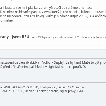
řihlásit, tak se mi šipka kurzoru myši otočí do správné orientace.
př. na něco na hlavním panelu vlevo (který je teď nahoře) kliknout, musím 
c se mi nedaří (Ctrl+Alt+šipky). Vidím jen náhled displeje 1, 2, 3, 4 a v
 normálně.
 rady - jsem BFU
... od r. 1996 jsem čilý a zvídavý uživatel PC, ale nikdy mi to ne
nastavení displeje (Nabídka > Volby > Displej), že by tam? Může to být jin
á před přihlášením, pak hledat v LightDM nebo co používáš...
ax., 4GB RAM, 64+250GB SSD, Intel graphic, Debian 12 Cinnamon
 RAM, 256GB SSD, Debian 11 server, Apache, Nginx proxy, KVM...