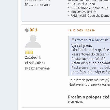
* CPU: Intel i5 3570
IP zaznamenána
* GPU: NVIDIA GTX650 1GD5
* MB: Lenovo IH61M
* RAM: 16GiB Deutsche Demok
BFU
18. 12. 2023, 14:08:30
Citace od: BFU kdy 20. 05
Vyřešil jsem.
Obrátil displej v grafic
Resrartoval do debian -
Začátečník
Restartoval do Win10
Příspěvků: 41
Vrátil displej do normál
Restartoval jsem do deb
IP zaznamenána
Je to fajn, ale trápí mě 
Po 2 létech jsem měl stejný 
Nastavení>obrazovka>orien
Prosím o polopatické
proniknout...