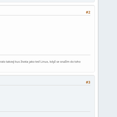
#2
sežralo takový kus života jako teď Linux, když se snažím do toho
#3