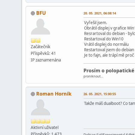
BFU
20. 05. 2021, 06:08:14
Vyřešil jsem.
Obrátil displej v grafice Wi
Resrartoval do debian - byl
Restartoval do Win10
Vrátil displej do normálu
Začátečník
Restartoval jsem do debian 
Příspěvků: 41
Je to fajn, ale trápí mě proč 
IP zaznamenána
Prosím o polopatické
proniknout...
Roman Horník
26. 05. 2021, 15:00:55
Takže máš dualboot? Co tam
Aktivní­ uživatel
Příspěvků: 1 473
Debian Sid/Experimental 64bi