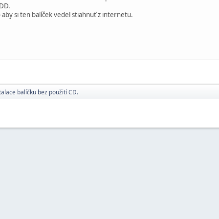
HDD.
aby si ten balíček vedel stiahnuť z internetu.
talace balíčku bez použití CD.