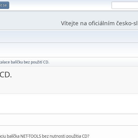
t se
Vítejte na oficiálním česko-
talace balíčku bez použití CD.
 CD.
láciu balíčka NET-TOOLS bez nutnosti použitia CD?