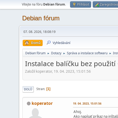
Vítejte na fóru
Debian fórum
.
Přihlásit
Zaregistrova
Debian fórum
07. 08. 2026, 18:08:19
Domů
Vyhledávání
Debian fórum
Dotazy
Správa a instalace softwaru
Ins
►
►
►
Instalace balíčku bez použití
Založil koperator, 19. 04. 2023, 15:01:56
Stran
1
DOLŮ
koperator
19. 04. 2023, 15:01:56
Ahoj.
Ako napísať príkaz na inšta