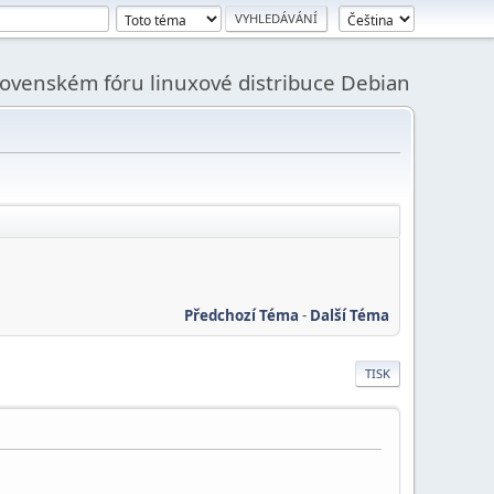
slovenském fóru linuxové distribuce Debian
Předchozí Téma
-
Další Téma
TISK