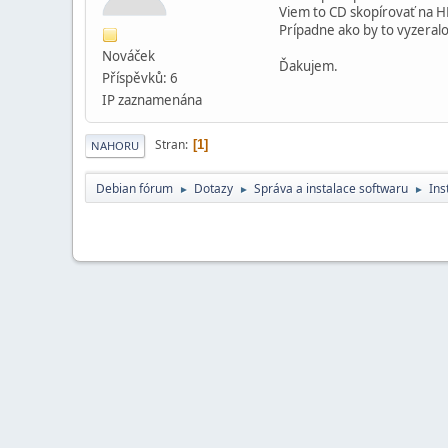
Viem to CD skopírovať na 
Prípadne ako by to vyzeralo 
Nováček
Ďakujem.
Příspěvků: 6
IP zaznamenána
Stran
1
NAHORU
Debian fórum
Dotazy
Správa a instalace softwaru
Ins
►
►
►