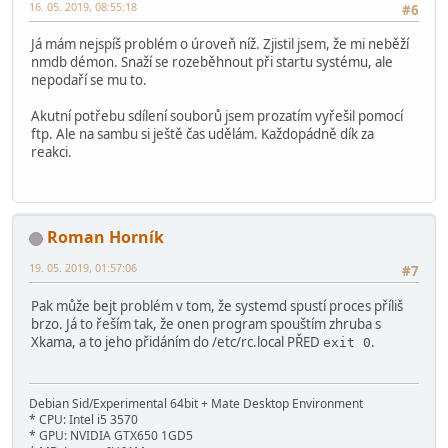
create mask = 0700
16. 05. 2019, 08:55:18
#6
[print$]
Já mám nejspíš problém o úroveň níž. Zjistil jsem, že mi neběží
comment = Printer Drivers
nmdb démon. Snaží se rozeběhnout při startu systému, ale
path = /var/lib/samba/printers
nepodaří se mu to.
browseable = yes
read only = yes
Akutní potřebu sdílení souborů jsem prozatím vyřešil pomocí
guest ok = no
ftp. Ale na sambu si ještě čas udělám. Každopádně dík za
reakci.
;[cdrom]
; comment = Samba server's CD-ROM
; read only = yes
; locking = no
Roman Horník
; path = /cdrom
; guest ok = yes
19. 05. 2019, 01:57:06
#7
; preexec = /bin/mount /cdrom
; postexec = /bin/umount /cdrom
Pak může bejt problém v tom, že systemd spustí proces příliš
brzo. Já to řeším tak, že onen program spouštím zhruba s
Xkama, a to jeho přidáním do /etc/rc.local PŘED
.
exit 0
Debian Sid/Experimental 64bit + Mate Desktop Environment
* CPU: Intel i5 3570
* GPU: NVIDIA GTX650 1GD5