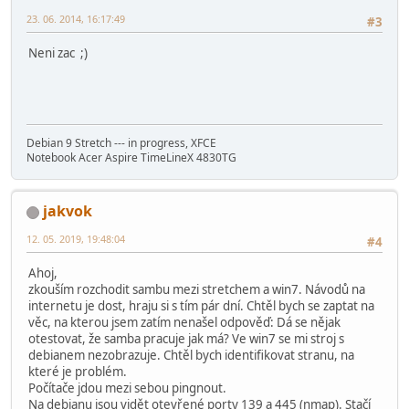
; winbind enum groups = yes
; winbind enum users = yes
23. 06. 2014, 16:17:49
#3
; usershare max shares = 100
usershare allow guests = yes
Neni zac ;)
#### Share Definitions ####
[homes]
comment = Home Directories
Debian 9 Stretch --- in progress, XFCE
browseable = no
Notebook Acer Aspire TimeLineX 4830TG
writeable = yes
read only = no
create mask = 0700
jakvok
directory mask = 0700
valid users = %S
12. 05. 2019, 19:48:04
#4
[media]
Ahoj,
path=/mnt/media/
zkouším rozchodit sambu mezi stretchem a win7. Návodů na
comment = Samba shares directory
internetu je dost, hraju si s tím pár dní. Chtěl bych se zaptat na
browseable = yes
věc, na kterou jsem zatím nenašel odpověď: Dá se nějak
available = yes
otestovat, že samba pracuje jak má? Ve win7 se mi stroj s
writeable = yes
debianem nezobrazuje. Chtěl bych identifikovat stranu, na
guest ok = no
které je problém.
readonly = no
Počítače jdou mezi sebou pingnout.
available = yes
Na debianu jsou vidět otevřené porty 139 a 445 (nmap). Stačí