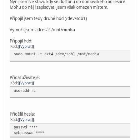
Nyní jsem ve stavu kdy se dostanu do domovského adresáře.
Mohu do něj i zapisovat. Jsem však omezen místem.
Připojil jsem tedy druhé hdd (/dev/sdb1)
Vytvořil jsem adresář /mnt/
media
Připojil hdd:
Kód
[Vybrat]
sudo mount -t ext4 /dev/sdb1 /mnt/media
Přidal uživatele:
Kód
[Vybrat]
useradd rc
Přidělil hesla:
Kód
[Vybrat]
passwd ****
smbpasswd ****