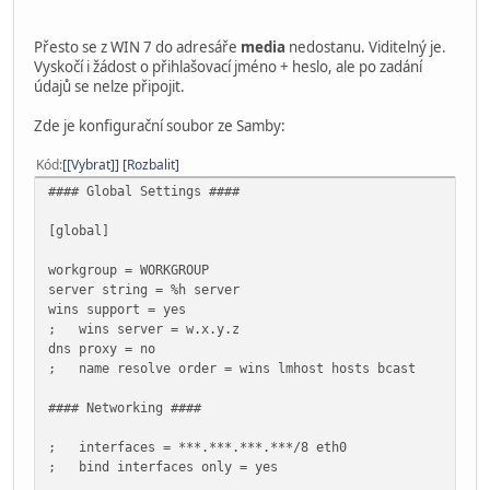
Přesto se z WIN 7 do adresáře
media
nedostanu. Viditelný je.
Vyskočí i žádost o přihlašovací jméno + heslo, ale po zadání
údajů se nelze připojit.
Zde je konfigurační soubor ze Samby:
Kód
[Vybrat]
Rozbalit
#### Global Settings ####
[global]
workgroup = WORKGROUP
server string = %h server
wins support = yes
; wins server = w.x.y.z
dns proxy = no
; name resolve order = wins lmhost hosts bcast
#### Networking ####
; interfaces = ***.***.***.***/8 eth0
; bind interfaces only = yes