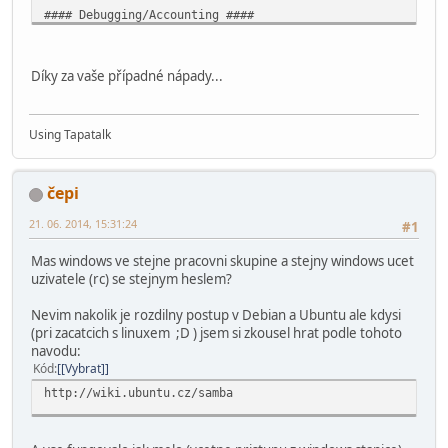
#### Debugging/Accounting ####
log file = /var/log/samba/log.%m
max log size = 1000
Díky za vaše případné nápady...
syslog only = no
syslog = 0
panic action = /usr/share/samba/panic-action %d
Using Tapatalk
####### Authentication #######
čepi
security = user
encrypt passwords = true
21. 06. 2014, 15:31:24
#1
passdb backend = tdbsam
unix password sync = yes
Mas windows ve stejne pracovni skupine a stejny windows ucet
passwd program = /usr/bin/passwd %u
uzivatele (rc) se stejnym heslem?
passwd chat = *Enter\snew\s*\spassword:* %n\n *Retype\sne
pam password change = yes
Nevim nakolik je rozdilny postup v Debian a Ubuntu ale kdysi
map to guest = bad user
(pri zacatcich s linuxem ;D ) jsem si zkousel hrat podle tohoto
navodu:
########## Domains ###########
Kód
[Vybrat]
; domain logons = yes
http://wiki.ubuntu.cz/samba
; logon path = \\%N\profiles\%U
logon path = \\%N\%U\profile
; logon drive = H: