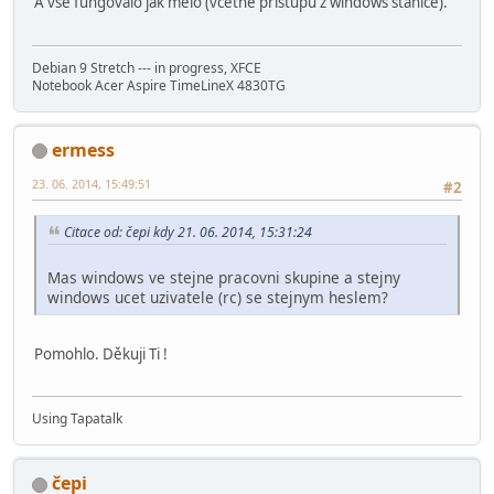
A vse fungovalo jak melo (vcetne pristupu z windows stanice).
logon home = \\%N\%U
; logon script = logon.cmd
; add user script = /usr/sbin/adduser --quiet --disabled-
Debian 9 Stretch --- in progress, XFCE
; add machine script = /usr/sbin/useradd -g machines -c "
Notebook Acer Aspire TimeLineX 4830TG
; add group script = /usr/sbin/addgroup --force-badname %
########## Printing ##########
ermess
load printers = yes
23. 06. 2014, 15:49:51
#2
; printing = bsd
; printcap name = /etc/printcap
Citace od: čepi kdy 21. 06. 2014, 15:31:24
; printing = cups
; printcap name = cups
Mas windows ve stejne pracovni skupine a stejny
windows ucet uzivatele (rc) se stejnym heslem?
############ Misc ############
; include = /home/samba/etc/smb.conf.%m
Pomohlo. Děkuji Ti !
SO_RCVBUF=8192 SO_SNDBUF=8192
socket options = TCP_NODELAY
; message command = /bin/sh -c '/usr/bin/linpopup "%f" "
domain master = auto
Using Tapatalk
; idmap uid = 10000-20000
; idmap gid = 10000-20000
; template shell = /bin/bash
čepi