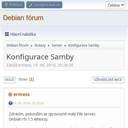
Přihlásit
Zaregistrovat se
Debian fórum
Hlavní nabídka
Debian fórum
Dotazy
Server
Konfigurace Samby
►
►
►
Konfigurace Samby
Založil ermess, 19. 06. 2014, 20:28:56
Stran
1
DOLŮ
UŽIVATELSKÉ AKCE
ermess
19. 06. 2014, 20:28:56
Zdravím, pokouším se zprovoznit malý File server.
Debian rls 7.5 wheezy.