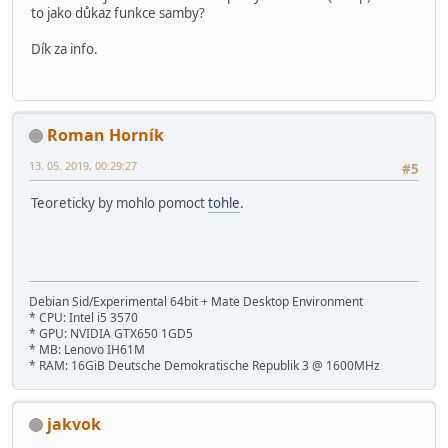
valid users = rc
to jako důkaz funkce samby?
create mask = 0700
directory mask = 0700
Dík za info.
[netlogon]
; comment = Network Logon Service
; path = /home/samba/netlogon
; guest ok = yes
Roman Horník
; read only = yes
13. 05. 2019, 00:29:27
#5
;[profiles]
; comment = Users profiles
Teoreticky by mohlo pomoct
tohle
.
; path = /home/samba/profiles
; guest ok = no
; browseable = no
; create mask = 0600
; directory mask = 0700
Debian Sid/Experimental 64bit + Mate Desktop Environment
* CPU: Intel i5 3570
[printers]
* GPU: NVIDIA GTX650 1GD5
comment = All Printers
* MB: Lenovo IH61M
browseable = no
* RAM: 16GiB Deutsche Demokratische Republik 3 @ 1600MHz
path = /var/spool/samba
printable = yes
guest ok = no
jakvok
read only = yes