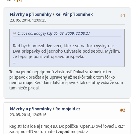
Návrhy a připomínky
/
Re: Pár připomínek
#1
23. 05. 2014, 12:09:25
Citace od: Boogey kdy 05. 03. 2009, 22:08:27
Rad bych omezil dve veci, ktere se na foru vyskytuji:
Dva prispevky od jednoho uzivatele pod sebou. Myslim,
ze lepsi je pouzivat upravu prispevku.
...
To má jednú nepríjemnú vlastnosť. Pokiaľ si už niekto ten
príspevok prečíta a je upravený až neskôr tak o tom fórko
neinformuje. Keď dám ďalší príspevok tak ostatný vidia že som
tam niečo pridal.
Návrhy a připomínky
/
Re:mojeid.cz
#2
23. 05. 2014, 12:05:16
Registrácia ide aj s mojeID. Do políčka "OpenID ověřovací URL:"
zadaj mojeID vo formáte
tvojeid
.mojeid.cz