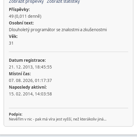
Zobrazit příspěvky
Zobrazit statistiky
Příspěvky:
49 (0,011 denně)
Osobní text:
Dlouholetý programátor se znalostmi a zkušenostmi
Věk:
31
Datum registrace:
21. 12. 2013, 18:45:55
Místní čas:
07. 08. 2026, 01:17:37
Naposledy aktivní:
15. 02. 2014, 14:03:58
Podpis:
Nevěřím v nic - pak má víra jest vyšší, než kterákoliv jiná...