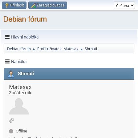
Přihlásit
Zaregistrovat se
Debian fórum
Hlavní nabídka
Debian fórum
Profil uživatele Matesax
Shrnutí
►
►
Nabídka
Shrnutí
Matesax
Začátečník
Offline