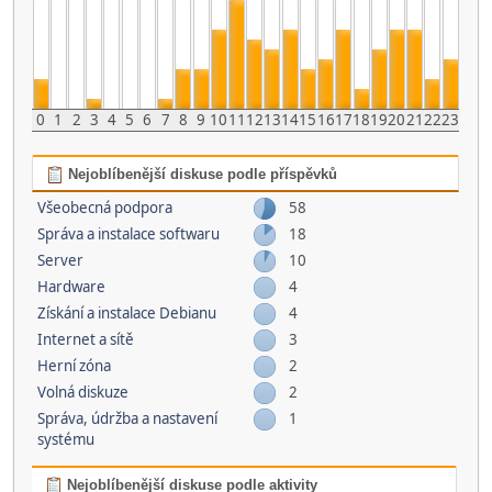
0
1
2
3
4
5
6
7
8
9
10
11
12
13
14
15
16
17
18
19
20
21
22
23
Nejoblíbenější diskuse podle příspěvků
Všeobecná podpora
58
Správa a instalace softwaru
18
Server
10
Hardware
4
Získání a instalace Debianu
4
Internet a sítě
3
Herní­ zóna
2
Volná diskuze
2
Správa, údržba a nastavení
1
systému
Nejoblíbenější diskuse podle aktivity