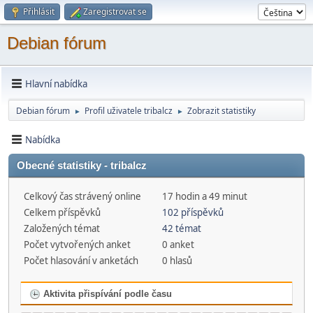
Přihlásit
Zaregistrovat se
Debian fórum
Hlavní nabídka
Debian fórum
Profil uživatele tribalcz
Zobrazit statistiky
►
►
Nabídka
Obecné statistiky - tribalcz
Celkový čas strávený online
17 hodin a 49 minut
Celkem příspěvků
102 příspěvků
Založených témat
42 témat
Počet vytvořených anket
0 anket
Počet hlasování v anketách
0 hlasů
Aktivita přispívání podle času