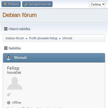
Přihlásit
Zaregistrovat se
Debian fórum
Hlavní nabídka
Debian fórum
Profil uživatele Felisp
Shrnutí
►
►
Nabídka
Shrnutí
Felisp
Nováček
Offline