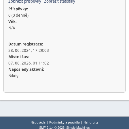
Zobrazit příspěvky
Zobrazit statistiky
Příspěvky:
0 (0 denně)
Věk:
N/A
Datum registrace:
28. 06. 2024, 17:29:03
Místní čas:
07. 08. 2026, 01:11:02
Naposledy aktivní:
Nikdy
|
|
Nápověda
Podmínky a pravidla
Nahoru ▲
,
SMF 2.1.4 © 2023
Simple Machines