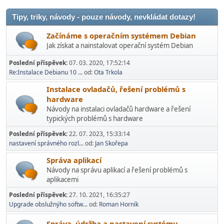
Tipy, triky, návody - pouze návody, nevkládat dotazy!
Začínáme s operačním systémem Debian
Jak získat a nainstalovat operační systém Debian
Poslední příspěvek:
07. 03. 2020, 17:52:14
Re:Instalace Debianu 10 ...
od:
Ota Trkola
Instalace ovladačů, řešení problémů s
hardware
Návody na instalaci ovladačů hardware a řešení
typických problémů s hardware
Poslední příspěvek:
22. 07. 2023, 15:33:14
nastavení správného rozl...
od:
Jan Skořepa
Správa aplikací
Návody na správu aplikací a řešení problémů s
aplikacemi
Poslední příspěvek:
27. 10. 2021, 16:35:27
Upgrade obslužnýho softw...
od:
Roman Horník
Správa, údržba a nastavení systému