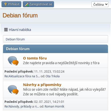
Přihlásit
Zaregistrovat se
Debian fórum
Hlavní nabídka
Debian fórum
Debian fórum
O tomto fóru
Zde najdete pravidla a nejdůležitější novinky z fóra
Poslední příspěvek:
11. 11. 2023, 15:02:24
Re:Aktualizace fóra na S...
od:
Ota Trkola
Návrhy a připomínky
Něco se vám zde nelíbí? Máte nápad, jak něco vylepšit?
Zde se můžete o své nápady podělit.
Poslední příspěvek:
02. 07. 2021, 14:21:01
Re:Návody, príklady a ri...
od:
Roman Horník