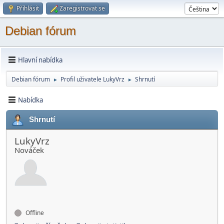
Přihlásit
Zaregistrovat se
Debian fórum
Hlavní nabídka
Debian fórum
Profil uživatele LukyVrz
Shrnutí
►
►
Nabídka
Shrnutí
LukyVrz
Nováček
Offline