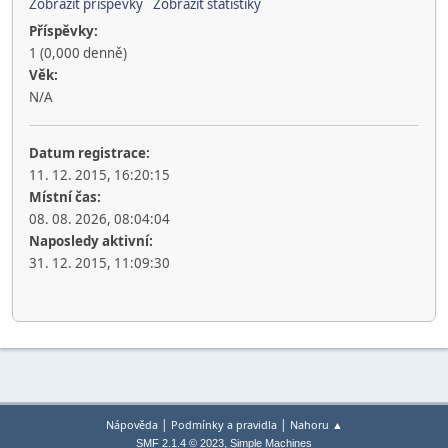
Zobrazit příspěvky
Zobrazit statistiky
Příspěvky:
1 (0,000 denně)
Věk:
N/A
Datum registrace:
11. 12. 2015, 16:20:15
Místní čas:
08. 08. 2026, 08:04:04
Naposledy aktivní:
31. 12. 2015, 11:09:30
|
|
Nápověda
Podmínky a pravidla
Nahoru ▲
,
SMF 2.1.4 © 2023
Simple Machines