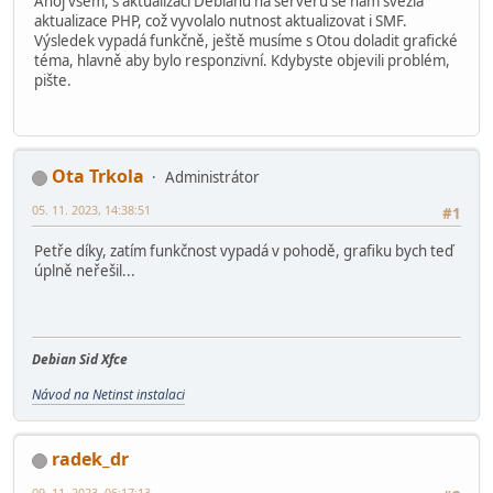
Ahoj všem, s aktualizací Debianu na serveru se nám svezla
aktualizace PHP, což vyvolalo nutnost aktualizovat i SMF.
Výsledek vypadá funkčně, ještě musíme s Otou doladit grafické
téma, hlavně aby bylo responzivní. Kdybyste objevili problém,
pište.
Ota Trkola
Administrátor
05. 11. 2023, 14:38:51
#1
Petře díky, zatím funkčnost vypadá v pohodě, grafiku bych teď
úplně neřešil...
Debian Sid Xfce
Návod na Netinst instalaci
radek_dr
09. 11. 2023, 06:17:13