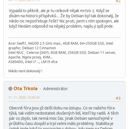
#2
Vypadá to pěkně, ale je tu celkově nějak mrtvo :(. Když se
dívám na historii příspěvků... Že by Debian byl tak dokonalý, že
nikdo nic nepotřebuje řešit? Nic proti, jsem s ním spokojen, ale
když hledám odpověď na nějaký problém, najdu ji spíš jinde.
Acer Swift1, N4200 2.5 GHz max., 4GB RAM, 64+250GB SSD, Intel
graphic, Debian 12 Cinnamon
Intel NUC, Celeron J3455, 8GB RAM, 256GB SSD, Debian 11 server,
Apache, Nginx proxy, KVM...
AS8940G, Intel i7 ..., LM19 xfce
Nikdo není dokonalý !
Ota Trkola
Administrátor
11. 11. 2023, 15:02:24
#3
Obecně fóra jsou již delší dobu na ústupu. Co se našeho fóra
týká, tak vidím nedostatek zkušených lidí, kteří by radili. A těch
pár co zbylo, tak nemá moc čas. Jinak Debian samozřejmě v
průběhu času dospěl a trpí velmi málo problémy. Stabilita je
úplně jinde když to porovnám s dobou, kdy jsem na Debian