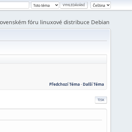
slovenském fóru linuxové distribuce Debian
Předchozí Téma
-
Další Téma
TISK