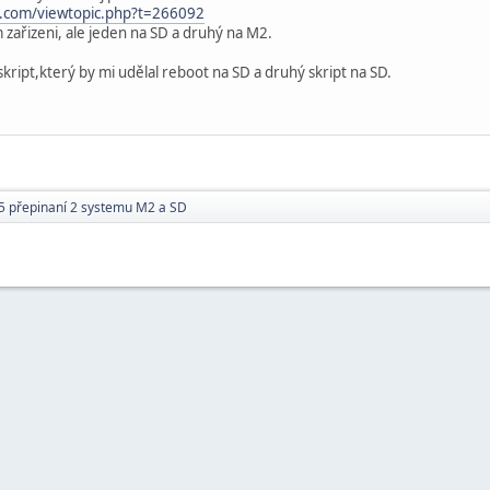
i.com/viewtopic.php?t=266092
zařizeni, ale jeden na SD a druhý na M2.
skript,který by mi udělal reboot na SD a druhý skript na SD.
5 přepinaní 2 systemu M2 a SD