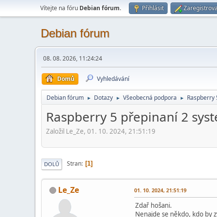
Vítejte na fóru
Debian fórum
.
Přihlásit
Zaregistrova
Debian fórum
08. 08. 2026, 11:24:24
Domů
Vyhledávání
Debian fórum
Dotazy
Všeobecná podpora
Raspberry 
►
►
►
Raspberry 5 přepinaní 2 sy
Založil Le_Ze, 01. 10. 2024, 21:51:19
Stran
1
DOLŮ
Le_Ze
01. 10. 2024, 21:51:19
Zdař hošani.
Nenajde se někdo, kdo by z