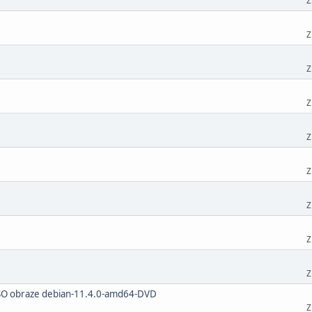
Z
Z
Z
Z
Z
Z
Z
Z
Z
 ISO obraze debian-11.4.0-amd64-DVD
Z