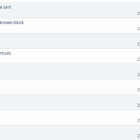
t cert
Z
nknown-block
Z
Z
rtcuts
Z
Z
Z
Z
Z
Z