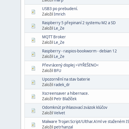
USB3 po prebudení.
Založil
Imrich
Raspberry 5 přepinaní 2 systemu M2 a SD
Založil
Le_Ze
MQTT Broker
Založil
Le_Ze
Raspberry - raspios-bookworm - debian 12
Založil
Le_Ze
Převrácený displej >VYŘEŠENO<
Založil
BFU
Upozornění na stav baterie
Založil
radek_dr
Xscreensaver a hibernace.
Založil
Petr Blažíček
Odomknút prihlasovací zväzok klúčov
Založil
Velvet
Malware Trojan:Script/Ulthar.A!ml ve staženém
Založil
petrhanzal