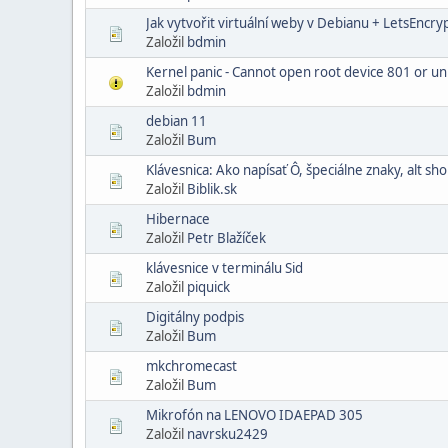
Jak vytvořit virtuální weby v Debianu + LetsEncryp
Založil
bdmin
Kernel panic - Cannot open root device 801 or u
Založil
bdmin
debian 11
Založil
Bum
Klávesnica: Ako napísať Ô, špeciálne znaky, alt sho
Založil
Biblik.sk
Hibernace
Založil
Petr Blažíček
klávesnice v terminálu Sid
Založil
piquick
Digitálny podpis
Založil
Bum
mkchromecast
Založil
Bum
Mikrofón na LENOVO IDAEPAD 305
Založil
navrsku2429