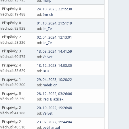
hlédnutí: 13 795
od:
marp
Příspěvky: 0
24. 10. 2025, 22:15:38
hlédnutí: 19 488
od:
Imrich
Příspěvky: 0
01. 10. 2024, 21:51:19
hlédnutí: 93 938
od:
Le_Ze
Příspěvky: 2
02. 04. 2024, 12:13:01
hlédnutí: 58 226
od:
Le_Ze
Příspěvky: 3
13. 03. 2024, 14:41:59
hlédnutí: 60 575
od:
Velvet
Příspěvky: 4
18. 12. 2023, 14:08:30
hlédnutí: 53 629
od:
BFU
Příspěvky: 1
29. 04. 2023, 10:20:22
hlédnutí: 39 300
od:
radek_dr
Příspěvky: 0
28. 12. 2022, 03:26:06
hlédnutí: 36 350
od:
Petr Blažíček
Příspěvky: 2
20. 10. 2022, 19:26:48
hlédnutí: 41 188
od:
Velvet
Příspěvky: 2
23. 07. 2022, 15:44:04
hlédnutí: 40 510
od:
petrhanzal