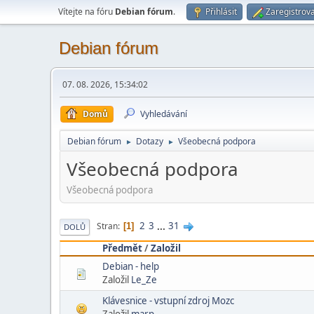
Vítejte na fóru
Debian fórum
.
Přihlásit
Zaregistrova
Debian fórum
07. 08. 2026, 15:34:02
Domů
Vyhledávání
Debian fórum
Dotazy
Všeobecná podpora
►
►
Všeobecná podpora
Všeobecná podpora
2
3
...
31
Stran
1
DOLŮ
Předmět
/
Založil
Debian - help
Založil
Le_Ze
Klávesnice - vstupní zdroj Mozc
Založil
marp