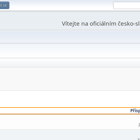
t se
Vítejte na oficiálním česko-
Přís