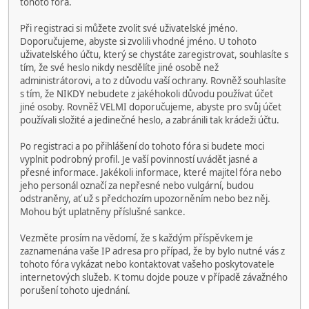
tohoto fóra.
Při registraci si můžete zvolit své uživatelské jméno.
Doporučujeme, abyste si zvolili vhodné jméno. U tohoto
uživatelského účtu, který se chystáte zaregistrovat, souhlasíte s
tím, že své heslo nikdy nesdělíte jiné osobě než
administrátorovi, a to z důvodu vaší ochrany. Rovněž souhlasíte
s tím, že NIKDY nebudete z jakéhokoli důvodu používat účet
jiné osoby. Rovněž VELMI doporučujeme, abyste pro svůj účet
používali složité a jedinečné heslo, a zabránili tak krádeži účtu.
Po registraci a po přihlášení do tohoto fóra si budete moci
vyplnit podrobný profil. Je vaší povinností uvádět jasné a
přesné informace. Jakékoli informace, které majitel fóra nebo
jeho personál označí za nepřesné nebo vulgární, budou
odstraněny, ať už s předchozím upozorněním nebo bez něj.
Mohou být uplatněny příslušné sankce.
Vezměte prosím na vědomí, že s každým příspěvkem je
zaznamenána vaše IP adresa pro případ, že by bylo nutné vás z
tohoto fóra vykázat nebo kontaktovat vašeho poskytovatele
internetových služeb. K tomu dojde pouze v případě závažného
porušení tohoto ujednání.