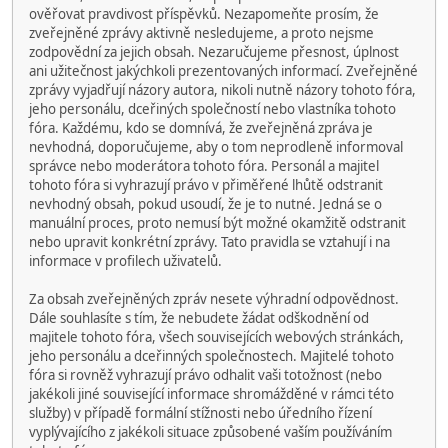
ověřovat pravdivost příspěvků. Nezapomeňte prosím, že
zveřejněné zprávy aktivně nesledujeme, a proto nejsme
zodpovědní za jejich obsah. Nezaručujeme přesnost, úplnost
ani užitečnost jakýchkoli prezentovaných informací. Zveřejněné
zprávy vyjadřují názory autora, nikoli nutně názory tohoto fóra,
jeho personálu, dceřiných společností nebo vlastníka tohoto
fóra. Každému, kdo se domnívá, že zveřejněná zpráva je
nevhodná, doporučujeme, aby o tom neprodleně informoval
správce nebo moderátora tohoto fóra. Personál a majitel
tohoto fóra si vyhrazují právo v přiměřené lhůtě odstranit
nevhodný obsah, pokud usoudí, že je to nutné. Jedná se o
manuální proces, proto nemusí být možné okamžitě odstranit
nebo upravit konkrétní zprávy. Tato pravidla se vztahují i na
informace v profilech uživatelů.
Za obsah zveřejněných zpráv nesete výhradní odpovědnost.
Dále souhlasíte s tím, že nebudete žádat odškodnění od
majitele tohoto fóra, všech souvisejících webových stránkách,
jeho personálu a dceřinných společnostech. Majitelé tohoto
fóra si rovněž vyhrazují právo odhalit vaši totožnost (nebo
jakékoli jiné související informace shromážděné v rámci této
služby) v případě formální stížnosti nebo úředního řízení
vyplývajícího z jakékoli situace způsobené vaším používáním