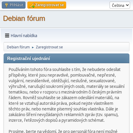
Přihlásit
Zaregistrovat se
Debian fórum
Hlavní nabídka
Debian fórum
Zaregistrovat se
►
Registrační ujednání
Používáním tohoto fóra souhlasíte s tím, že nebudete odesílat
příspěvky, které jsou nepravdivé, pomlouvačné, nepřesné,
vulgární, nesnášenlivé, obtěžující, neslušné, sexualizované,
výhružné, narušující soukromí jiných osob, materiály se sexuální
tematikou, nebo v rozporu s mezinárodním či českým právním
řádem. Rovněž souhlasíte se zákazem odesílání materiálů, na
které se vztahují autorská práva, pokud nejste vlastníkem
těchto práv, nebo nemáte písemný souhlas vlastníka. Dále je
zakázáno šíření nevyžádaných reklamních zpráv (tzv. spamu),
inzerce, řetězových dopisů a pyramidových schémat.
Prosíme, berte na vědomí, že pro personál fóra není možné