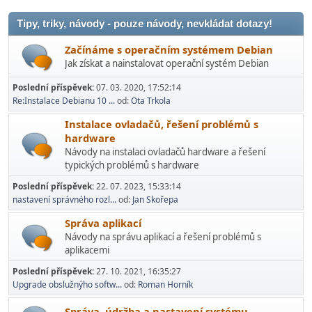
Tipy, triky, návody - pouze návody, nevkládat dotazy!
Začínáme s operačním systémem Debian
Jak získat a nainstalovat operační systém Debian
Poslední příspěvek:
07. 03. 2020, 17:52:14
Re:Instalace Debianu 10 ...
od:
Ota Trkola
Instalace ovladačů, řešení problémů s
hardware
Návody na instalaci ovladačů hardware a řešení
typických problémů s hardware
Poslední příspěvek:
22. 07. 2023, 15:33:14
nastavení správného rozl...
od:
Jan Skořepa
Správa aplikací
Návody na správu aplikací a řešení problémů s
aplikacemi
Poslední příspěvek:
27. 10. 2021, 16:35:27
Upgrade obslužnýho softw...
od:
Roman Horník
Správa, údržba a nastavení systému