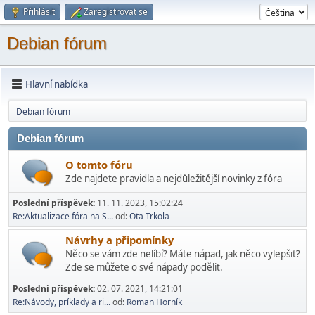
Přihlásit
Zaregistrovat se
Debian fórum
Hlavní nabídka
Debian fórum
Debian fórum
O tomto fóru
Zde najdete pravidla a nejdůležitější novinky z fóra
Poslední příspěvek:
11. 11. 2023, 15:02:24
Re:Aktualizace fóra na S...
od:
Ota Trkola
Návrhy a připomínky
Něco se vám zde nelíbí? Máte nápad, jak něco vylepšit?
Zde se můžete o své nápady podělit.
Poslední příspěvek:
02. 07. 2021, 14:21:01
Re:Návody, príklady a ri...
od:
Roman Horník