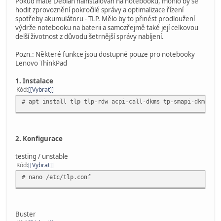
Pokud máte Debian nainstalován na notebooku, mohlo by se
hodit zprovoznění pokročilé správy a optimalizace řízení
spotřeby akumulátoru - TLP. Mělo by to přinést prodloužení
výdrže notebooku na baterii a samozřejmě také její celkovou
delší životnost z důvodu šetrnější správy nabíjení.
Pozn.: Některé funkce jsou dostupné pouze pro notebooky
Lenovo ThinkPad
1. Instalace
Kód
[Vybrat]
# apt install tlp tlp-rdw acpi-call-dkms tp-smapi-dkms
2. Konfigurace
testing / unstable
Kód
[Vybrat]
# nano /etc/tlp.conf
Buster