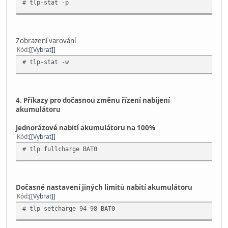
# tlp-stat -p
Zobrazení varování
Kód
[Vybrat]
# tlp-stat -w
4. Příkazy pro dočasnou změnu řízení nabíjení
akumulátoru
Jednorázové nabití akumulátoru na 100%
Kód
[Vybrat]
# tlp fullcharge BAT0
Dočasné nastavení jiných limitů nabití akumulátoru
Kód
[Vybrat]
# tlp setcharge 94 98 BAT0