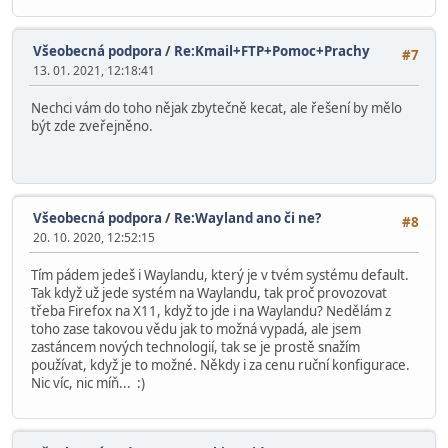
Všeobecná podpora
/
Re:Kmail+FTP+Pomoc+Prachy
#7
13. 01. 2021, 12:18:41
Nechci vám do toho nějak zbytečně kecat, ale řešení by mělo
být zde zveřejněno.
Všeobecná podpora
/
Re:Wayland ano či ne?
#8
20. 10. 2020, 12:52:15
Tím pádem jedeš i Waylandu, který je v tvém systému default.
Tak když už jede systém na Waylandu, tak proč provozovat
třeba Firefox na X11, když to jde i na Waylandu? Nedělám z
toho zase takovou vědu jak to možná vypadá, ale jsem
zastáncem nových technologií, tak se je prostě snažím
používat, když je to možné. Někdy i za cenu ruční konfigurace.
Nic víc, nic míň... :)