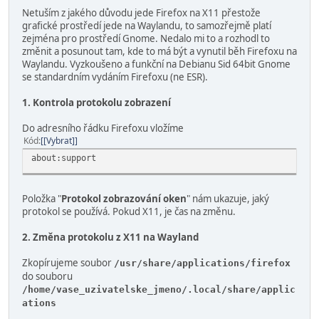
Netuším z jakého důvodu jede Firefox na X11 přestože
grafické prostředí jede na Waylandu, to samozřejmě platí
zejména pro prostředí Gnome. Nedalo mi to a rozhodl to
změnit a posunout tam, kde to má být a vynutil běh Firefoxu na
Waylandu. Vyzkoušeno a funkční na Debianu Sid 64bit Gnome
se standardním vydáním Firefoxu (ne ESR).
1. Kontrola protokolu zobrazení
Do adresního řádku Firefoxu vložíme
Kód
[Vybrat]
about:support
Položka "
Protokol zobrazování oken
" nám ukazuje, jaký
protokol se používá. Pokud X11, je čas na změnu.
2. Změna protokolu z X11 na Wayland
Zkopírujeme soubor
/usr/share/applications/firefox
do souboru
/home/vase_uzivatelske_jmeno/.local/share/applic
ations