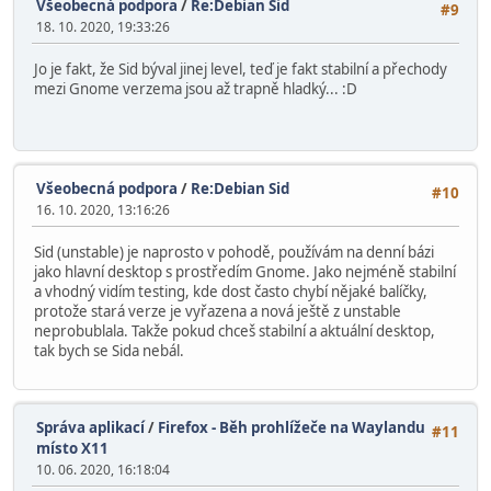
Všeobecná podpora
/
Re:Debian Sid
#9
18. 10. 2020, 19:33:26
Jo je fakt, že Sid býval jinej level, teď je fakt stabilní a přechody
mezi Gnome verzema jsou až trapně hladký... :D
Všeobecná podpora
/
Re:Debian Sid
#10
16. 10. 2020, 13:16:26
Sid (unstable) je naprosto v pohodě, používám na denní bázi
jako hlavní desktop s prostředím Gnome. Jako nejméně stabilní
a vhodný vidím testing, kde dost často chybí nějaké balíčky,
protože stará verze je vyřazena a nová ještě z unstable
neprobublala. Takže pokud chceš stabilní a aktuální desktop,
tak bych se Sida nebál.
Správa aplikací
/
Firefox - Běh prohlížeče na Waylandu
#11
místo X11
10. 06. 2020, 16:18:04