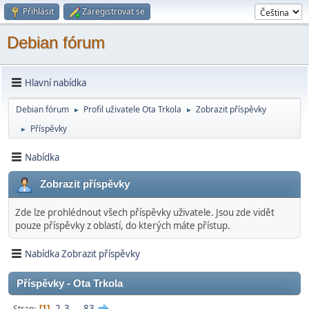
Přihlásit
Zaregistrovat se
Debian fórum
Hlavní nabídka
Debian fórum
Profil uživatele Ota Trkola
Zobrazit příspěvky
►
►
Příspěvky
►
Nabídka
Zobrazit příspěvky
Zde lze prohlédnout všech příspěvky uživatele. Jsou zde vidět
pouze příspěvky z oblastí, do kterých máte přístup.
Nabídka Zobrazit příspěvky
Příspěvky - Ota Trkola
2
3
...
83
Stran
1