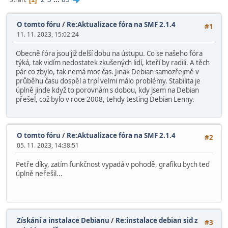
O tomto fóru
/
Re:Aktualizace fóra na SMF 2.1.4
#1
11. 11. 2023, 15:02:24
Obecně fóra jsou již delší dobu na ústupu. Co se našeho fóra
týká, tak vidím nedostatek zkušených lidí, kteří by radili. A těch
pár co zbylo, tak nemá moc čas. Jinak Debian samozřejmě v
průběhu času dospěl a trpí velmi málo problémy. Stabilita je
úplně jinde když to porovnám s dobou, kdy jsem na Debian
přešel, což bylo v roce 2008, tehdy testing Debian Lenny.
O tomto fóru
/
Re:Aktualizace fóra na SMF 2.1.4
#2
05. 11. 2023, 14:38:51
Petře díky, zatím funkčnost vypadá v pohodě, grafiku bych teď
úplně neřešil...
Získání a instalace Debianu
/
Re:instalace debian sid z
#3