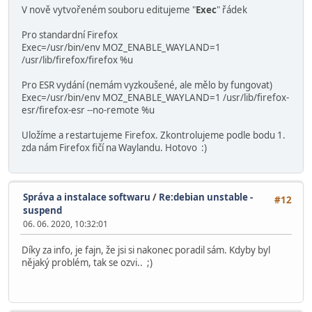
V nově vytvořeném souboru editujeme "
Exec
" řádek
Pro standardní Firefox
Exec=/usr/bin/env MOZ_ENABLE_WAYLAND=1
/usr/lib/firefox/firefox %u
Pro ESR vydání (nemám vyzkoušené, ale mělo by fungovat)
Exec=/usr/bin/env MOZ_ENABLE_WAYLAND=1 /usr/lib/firefox-
esr/firefox-esr --no-remote %u
Uložíme a restartujeme Firefox. Zkontrolujeme podle bodu 1.
zda nám Firefox fičí na Waylandu. Hotovo :)
Správa a instalace softwaru
/
Re:debian unstable -
#12
suspend
06. 06. 2020, 10:32:01
Díky za info, je fajn, že jsi si nakonec poradil sám. Kdyby byl
nějaký problém, tak se ozvi.. ;)