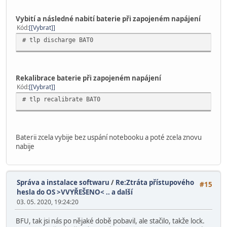
Vybití a následné nabití baterie při zapojeném napájení
Kód
[Vybrat]
# tlp discharge BAT0
Rekalibrace baterie při zapojeném napájení
Kód
[Vybrat]
# tlp recalibrate BAT0
Baterii zcela vybije bez uspání notebooku a poté zcela znovu
nabije
Správa a instalace softwaru
/
Re:Ztráta přístupového
#15
hesla do OS >VVYŘEŠENO< .. a další
03. 05. 2020, 19:24:20
BFU, tak jsi nás po nějaké době pobavil, ale stačilo, takže lock.