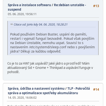
Správa a instalace softwaru
/
Re:debian unstable -
#13
suspend
05. 06. 2020, 19:56:11
Citace od: JoHo kdy 04. 06. 2020, 18:28:21
Pokud používám Debian Buster, uspání do paměti,
restart i vypnutí funguií bezvadně. Pokud však povýším
na Debian Unstable, nemohu uspat. Souvisí to s
nastavením /etc/systemd/sleep.conf nebo s povýšením
jádra? Děkuji za každou odpověď.
Co je to za HW? Jak uspáváš? Jaké jádro a prostředí? Mám
aktualizovaný Sid + Gnome + Thinkpad a uspávání funguje v
pohodě.
Správa, údržba a nastavení systému
/
TLP - Pokročilá
#14
správa a optimalizace spotřeby akumulátoru
14. 05. 2020, 16:06:02