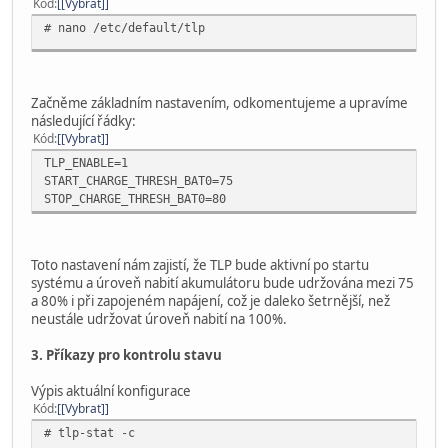
Kód
[Vybrat]
# nano /etc/default/tlp
Začněme základním nastavením, odkomentujeme a upravíme
následující řádky:
Kód
[Vybrat]
TLP_ENABLE=1
START_CHARGE_THRESH_BAT0=75
STOP_CHARGE_THRESH_BAT0=80
Toto nastavení nám zajistí, že TLP bude aktivní po startu
systému a úroveň nabití akumulátoru bude udržována mezi 75
a 80% i při zapojeném napájení, což je daleko šetrnější, než
neustále udržovat úroveň nabití na 100%.
3. Příkazy pro kontrolu stavu
Výpis aktuální konfigurace
Kód
[Vybrat]
# tlp-stat -c