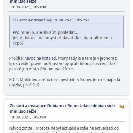
mini.iso selže
19. 08. 2021, 19:53:08
Citace od: piquick kdy 19. 08. 2021, 18:57:52
Pro mne jo, ale zkusím pohledat...
Ještě dotaz - má smysl přidávat do sida multimedia
repo?
Projdi si
návod na instalaci
, který tady je a tam je v jednom z
kroků vidět právě možnost volby grafického prostředí. Tak
prostě jen místo Gnome zvolíš Xfce.
EDIT: Multimedia repo má smysl mít i v Sidovi. Jen mě napadá
otázka, proč Sid?
Získání a instalace Debianu
/
Re:instalace debian sid z
#4
mini.iso selže
19. 08. 2021, 18:53:40
Návod zmizel, protože nebyl aktuální a stále na aktualizaci od