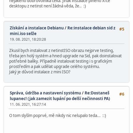
nějakého dobrovolníka čeká. Jinak instalace plného Xfce
desktopu z netinst není žádná věda, že.. :)
Získání a instalace Debianu
/
Re:instalace debian sid z
#5
mini.iso selže
19. 08. 2021, 18:20:28
Zkusil bych instalovat z netinstISO obrazu nejprve testing,
třeba jen holý systém a hned upgrade na Sid, pak doinstalovat
potřebné balíky. Případně instalovat testing i s grafickým
prostředím a pak udělat upgrade celého systému.
Jaký je důvod instalace z mini ISO?
Správa, údržba a nastavení systému
/
Re:Dostaneš
#6
lupanec! (jak zamezit lupání po delší nečinnosti PA)
11. 06. 2021, 16:27:14
O tom slyším poprvé, mě nikdy nic nelupalo teda... ::)