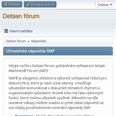
Přihlásit
Zaregistrovat se
Debian fórum
Hlavní nabídka
Debian fórum
Nápověda
►
Uživatelská nápověda SMF
Vítejte na fóru Debian fórum, poháněném softwarem Simple
Machines® Forum (SMF)!
SMF® je elegantní, efektivní a výkonné softwarové řešení pro
diskusní fóra, které je navíc zcela zdarma. Umožňuje
uživatelům komunikovat v diskuzních tématech chytrým a
organizovaným způsobem. Kromě toho má řadu výkonných
funkcí, které mohou uživatelé využívat. Kliknutím na níže
uvedené odkazy můžete snadno a rychle získat odpovědi na
své otázky prostřednictvím centrální nápovědy SMF.