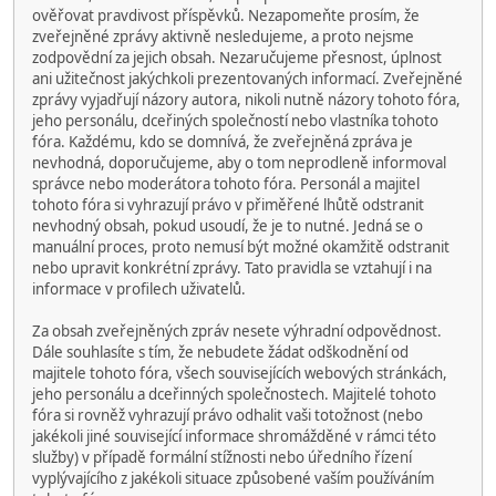
ověřovat pravdivost příspěvků. Nezapomeňte prosím, že
zveřejněné zprávy aktivně nesledujeme, a proto nejsme
zodpovědní za jejich obsah. Nezaručujeme přesnost, úplnost
ani užitečnost jakýchkoli prezentovaných informací. Zveřejněné
zprávy vyjadřují názory autora, nikoli nutně názory tohoto fóra,
jeho personálu, dceřiných společností nebo vlastníka tohoto
fóra. Každému, kdo se domnívá, že zveřejněná zpráva je
nevhodná, doporučujeme, aby o tom neprodleně informoval
správce nebo moderátora tohoto fóra. Personál a majitel
tohoto fóra si vyhrazují právo v přiměřené lhůtě odstranit
nevhodný obsah, pokud usoudí, že je to nutné. Jedná se o
manuální proces, proto nemusí být možné okamžitě odstranit
nebo upravit konkrétní zprávy. Tato pravidla se vztahují i na
informace v profilech uživatelů.
Za obsah zveřejněných zpráv nesete výhradní odpovědnost.
Dále souhlasíte s tím, že nebudete žádat odškodnění od
majitele tohoto fóra, všech souvisejících webových stránkách,
jeho personálu a dceřinných společnostech. Majitelé tohoto
fóra si rovněž vyhrazují právo odhalit vaši totožnost (nebo
jakékoli jiné související informace shromážděné v rámci této
služby) v případě formální stížnosti nebo úředního řízení
vyplývajícího z jakékoli situace způsobené vaším používáním