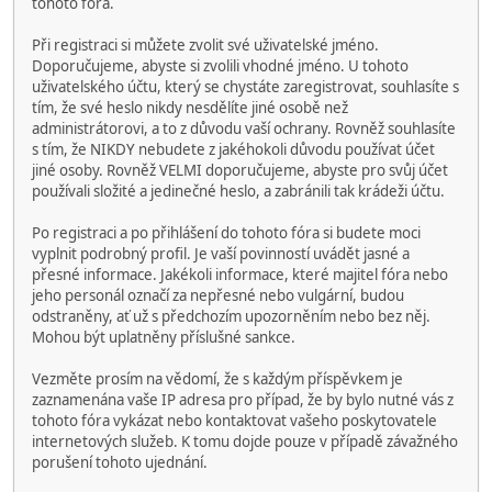
tohoto fóra.
Při registraci si můžete zvolit své uživatelské jméno.
Doporučujeme, abyste si zvolili vhodné jméno. U tohoto
uživatelského účtu, který se chystáte zaregistrovat, souhlasíte s
tím, že své heslo nikdy nesdělíte jiné osobě než
administrátorovi, a to z důvodu vaší ochrany. Rovněž souhlasíte
s tím, že NIKDY nebudete z jakéhokoli důvodu používat účet
jiné osoby. Rovněž VELMI doporučujeme, abyste pro svůj účet
používali složité a jedinečné heslo, a zabránili tak krádeži účtu.
Po registraci a po přihlášení do tohoto fóra si budete moci
vyplnit podrobný profil. Je vaší povinností uvádět jasné a
přesné informace. Jakékoli informace, které majitel fóra nebo
jeho personál označí za nepřesné nebo vulgární, budou
odstraněny, ať už s předchozím upozorněním nebo bez něj.
Mohou být uplatněny příslušné sankce.
Vezměte prosím na vědomí, že s každým příspěvkem je
zaznamenána vaše IP adresa pro případ, že by bylo nutné vás z
tohoto fóra vykázat nebo kontaktovat vašeho poskytovatele
internetových služeb. K tomu dojde pouze v případě závažného
porušení tohoto ujednání.