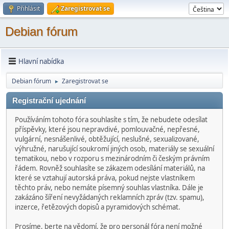
Přihlásit
Zaregistrovat se
Debian fórum
Hlavní nabídka
Debian fórum
Zaregistrovat se
►
Registrační ujednání
Používáním tohoto fóra souhlasíte s tím, že nebudete odesílat
příspěvky, které jsou nepravdivé, pomlouvačné, nepřesné,
vulgární, nesnášenlivé, obtěžující, neslušné, sexualizované,
výhružné, narušující soukromí jiných osob, materiály se sexuální
tematikou, nebo v rozporu s mezinárodním či českým právním
řádem. Rovněž souhlasíte se zákazem odesílání materiálů, na
které se vztahují autorská práva, pokud nejste vlastníkem
těchto práv, nebo nemáte písemný souhlas vlastníka. Dále je
zakázáno šíření nevyžádaných reklamních zpráv (tzv. spamu),
inzerce, řetězových dopisů a pyramidových schémat.
Prosíme, berte na vědomí, že pro personál fóra není možné