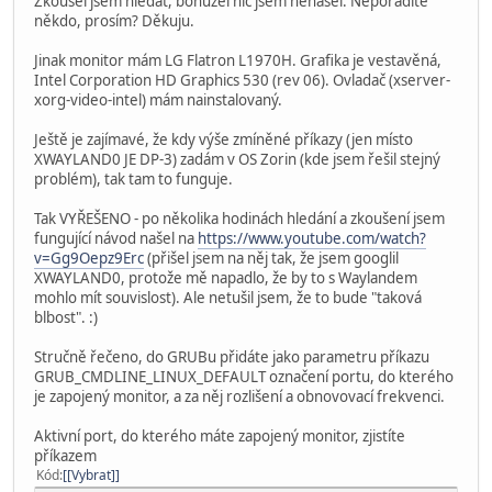
Zkoušel jsem hledat, bohužel nic jsem nenašel. Neporadíte
někdo, prosím? Děkuju.
Jinak monitor mám LG Flatron L1970H. Grafika je vestavěná,
Intel Corporation HD Graphics 530 (rev 06). Ovladač (xserver-
xorg-video-intel) mám nainstalovaný.
Ještě je zajímavé, že kdy výše zmíněné příkazy (jen místo
XWAYLAND0 JE DP-3) zadám v OS Zorin (kde jsem řešil stejný
problém), tak tam to funguje.
Tak VYŘEŠENO - po několika hodinách hledání a zkoušení jsem
fungující návod našel na
https://www.youtube.com/watch?
v=Gg9Oepz9Erc
(přišel jsem na něj tak, že jsem googlil
XWAYLAND0, protože mě napadlo, že by to s Waylandem
mohlo mít souvislost). Ale netušil jsem, že to bude "taková
blbost". :)
Stručně řečeno, do GRUBu přidáte jako parametru příkazu
GRUB_CMDLINE_LINUX_DEFAULT označení portu, do kterého
je zapojený monitor, a za něj rozlišení a obnovovací frekvenci.
Aktivní port, do kterého máte zapojený monitor, zjistíte
příkazem
Kód
[Vybrat]