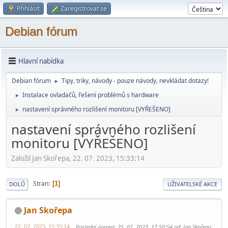
Přihlásit
Zaregistrovat se
Debian fórum
Hlavní nabídka
Debian fórum
Tipy, triky, návody - pouze návody, nevkládat dotazy!
►
Instalace ovladačů, řešení problémů s hardware
►
nastavení správného rozlišení monitoru [VYŘEŠENO]
►
nastavení správného rozlišení
monitoru [VYŘEŠENO]
Založil Jan Skořepa, 22. 07. 2023, 15:33:14
Stran
1
DOLŮ
UŽIVATELSKÉ AKCE
Jan Skořepa
22. 07. 2023, 15:33:14
Poslední úprava
: 25. 07. 2023, 17:50:54 od: Jan Skořepa