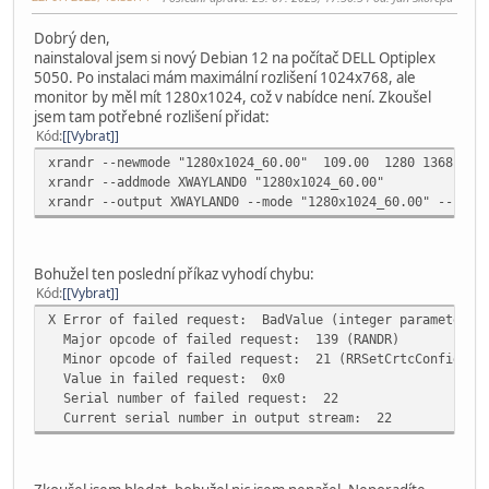
Dobrý den,
nainstaloval jsem si nový Debian 12 na počítač DELL Optiplex
5050. Po instalaci mám maximální rozlišení 1024x768, ale
monitor by měl mít 1280x1024, což v nabídce není. Zkoušel
jsem tam potřebné rozlišení přidat:
Kód
[Vybrat]
xrandr --newmode "1280x1024_60.00" 109.00 1280 1368 149
xrandr --addmode XWAYLAND0 "1280x1024_60.00"
xrandr --output XWAYLAND0 --mode "1280x1024_60.00" --rota
Bohužel ten poslední příkaz vyhodí chybu:
Kód
[Vybrat]
X Error of failed request: BadValue (integer parameter ou
Major opcode of failed request: 139 (RANDR)
Minor opcode of failed request: 21 (RRSetCrtcConfig)
Value in failed request: 0x0
Serial number of failed request: 22
Current serial number in output stream: 22