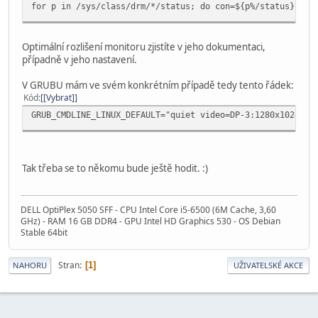
for p in /sys/class/drm/*/status; do con=${p%/status}; ec
Optimální rozlišení monitoru zjistíte v jeho dokumentaci,
případně v jeho nastavení.
V GRUBU mám ve svém konkrétním případě tedy tento řádek:
Kód
[Vybrat]
GRUB_CMDLINE_LINUX_DEFAULT="quiet video=DP-3:1280x1024@60
Tak třeba se to někomu bude ještě hodit. :)
DELL OptiPlex 5050 SFF - CPU Intel Core i5-6500 (6M Cache, 3,60
GHz) - RAM 16 GB DDR4 - GPU Intel HD Graphics 530 - OS Debian
Stable 64bit
Stran
1
NAHORU
UŽIVATELSKÉ AKCE