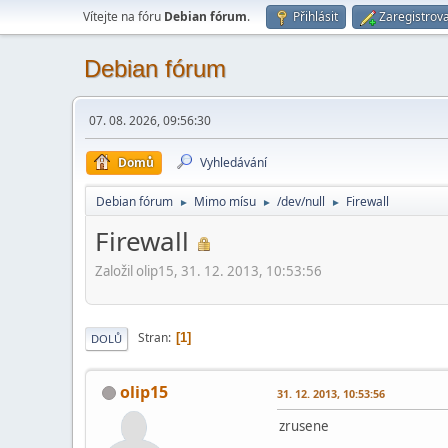
Vítejte na fóru
Debian fórum
.
Přihlásit
Zaregistrova
Debian fórum
07. 08. 2026, 09:56:30
Domů
Vyhledávání
Debian fórum
Mimo mí­su
/dev/null
Firewall
►
►
►
Firewall
Založil olip15, 31. 12. 2013, 10:53:56
Stran
1
DOLŮ
olip15
31. 12. 2013, 10:53:56
zrusene