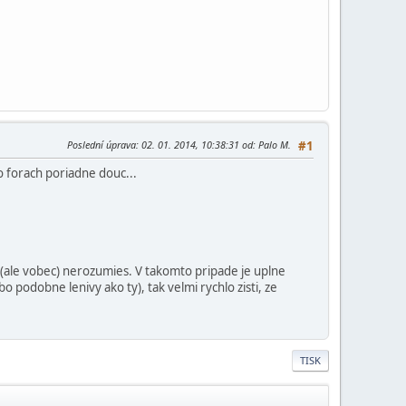
Poslední úprava
: 02. 01. 2014, 10:38:31 od: Palo M.
#1
o forach poriadne douc...
c (ale vobec) nerozumies. V takomto pripade je uplne
o podobne lenivy ako ty), tak velmi rychlo zisti, ze
TISK