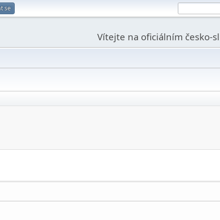
t se
Vítejte na oficiálním česko-