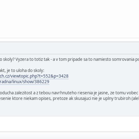
o skoly? Vyzera to totiz tak - a v tom pripade sa to namiesto somrovania p
akt, je to uloha do skoly:
zech.cz/viewtopic.php?t=552&p=3428
oradna/linux/show/386229
dnoducha zalezitost a z tebou navrhnuteho riesenia je jasne, ze tomu vobe
esenie ktore niekam opises, pretoze ak skusajuci nie je uplny trubiroh (aleb