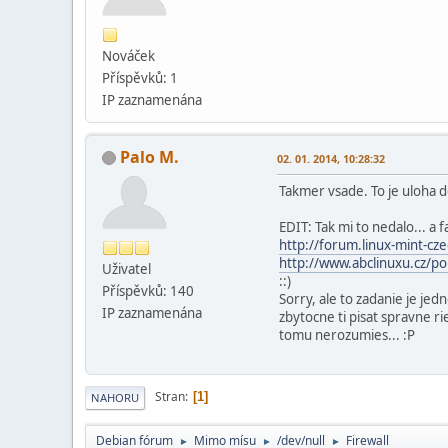
Nováček
Příspěvků: 1
IP zaznamenána
Palo M.
02. 01. 2014, 10:28:32
Takmer vsade. To je uloha d
EDIT: Tak mi to nedalo... a f
http://forum.linux-mint-c
http://www.abclinuxu.cz/p
Uživatel
::)
Příspěvků: 140
Sorry, ale to zadanie je je
IP zaznamenána
zbytocne ti pisat spravne ri
tomu nerozumies... :P
Stran
1
NAHORU
Debian fórum
Mimo mí­su
/dev/null
Firewall
►
►
►