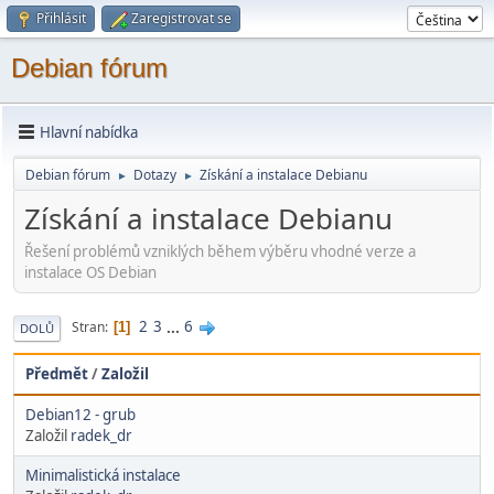
Přihlásit
Zaregistrovat se
Debian fórum
Hlavní nabídka
Debian fórum
Dotazy
Získání a instalace Debianu
►
►
Získání a instalace Debianu
Řešení problémů vzniklých během výběru vhodné verze a
instalace OS Debian
2
3
...
6
Stran
1
DOLŮ
Předmět
/
Založil
Debian12 - grub
Založil
radek_dr
Minimalistická instalace