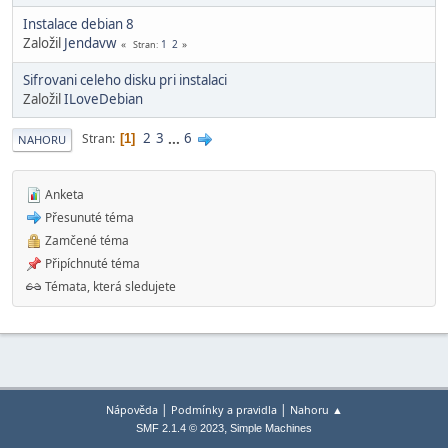
Instalace debian 8
Založil
Jendavw
1
2
Stran
Sifrovani celeho disku pri instalaci
Založil
ILoveDebian
2
3
...
6
Stran
1
NAHORU
Anketa
Přesunuté téma
Zamčené téma
Připíchnuté téma
Témata, která sledujete
|
|
Nápověda
Podmínky a pravidla
Nahoru ▲
,
SMF 2.1.4 © 2023
Simple Machines