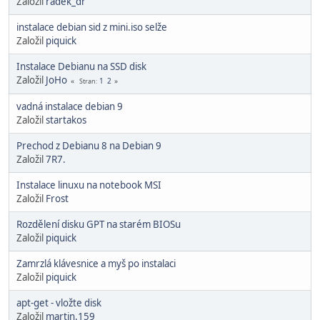
Založil
radek_dr
instalace debian sid z mini.iso selže
Založil
piquick
Instalace Debianu na SSD disk
Založil
JoHo
1
2
Stran
vadná instalace debian 9
Založil
startakos
Prechod z Debianu 8 na Debian 9
Založil
7R7.
Instalace linuxu na notebook MSI
Založil
Frost
Rozdělení disku GPT na starém BIOSu
Založil
piquick
Zamrzlá klávesnice a myš po instalaci
Založil
piquick
apt-get - vložte disk
Založil
martin.159