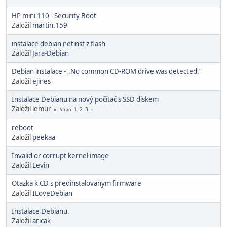
HP mini 110 - Security Boot
Založil
martin.159
instalace debian netinst z flash
Založil
Jara-Debian
Debian instalace - „No common CD-ROM drive was detected.“
Založil
ejines
Instalace Debianu na nový počítač s SSD diskem
Založil lemur
1
2
3
Stran
reboot
Založil
peekaa
Invalid or corrupt kernel image
Založil
Levin
Otazka k CD s predinstalovanym firmware
Založil
ILoveDebian
Instalace Debianu.
Založil
aricak