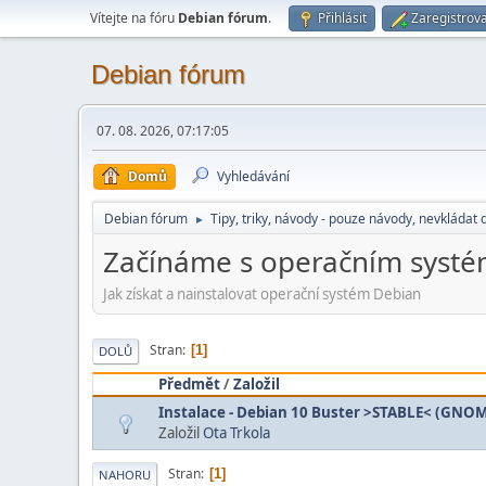
Vítejte na fóru
Debian fórum
.
Přihlásit
Zaregistrova
Debian fórum
07. 08. 2026, 07:17:05
Domů
Vyhledávání
Debian fórum
Tipy, triky, návody - pouze návody, nevkládat 
►
Začínáme s operačním syst
Jak získat a nainstalovat operační systém Debian
Stran
1
DOLŮ
Předmět
/
Založil
Instalace - Debian 10 Buster >STABLE< (GNOM
Založil
Ota Trkola
Stran
1
NAHORU