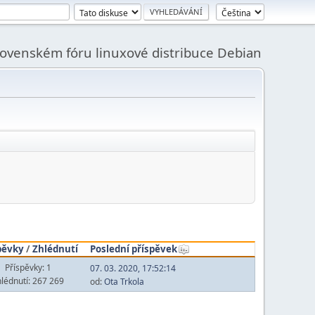
slovenském fóru linuxové distribuce Debian
pěvky
/
Zhlédnutí
Poslední příspěvek
Příspěvky: 1
07. 03. 2020, 17:52:14
lédnutí: 267 269
od:
Ota Trkola