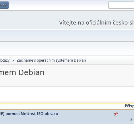
t se
Vítejte na oficiálním česko-
dotazy!
Začínáme s operačním systémem Debian
►
émem Debian
Přís
E) pomocí Netinst ISO obrazu
Zh