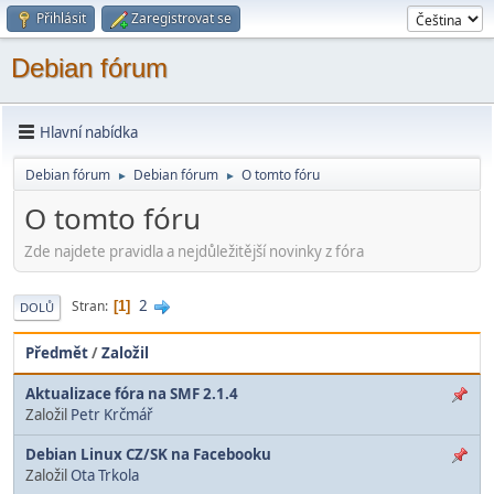
Přihlásit
Zaregistrovat se
Debian fórum
Hlavní nabídka
Debian fórum
Debian fórum
O tomto fóru
►
►
O tomto fóru
Zde najdete pravidla a nejdůležitější novinky z fóra
2
Stran
1
DOLŮ
Předmět
/
Založil
Aktualizace fóra na SMF 2.1.4
Založil
Petr Krčmář
Debian Linux CZ/SK na Facebooku
Založil
Ota Trkola