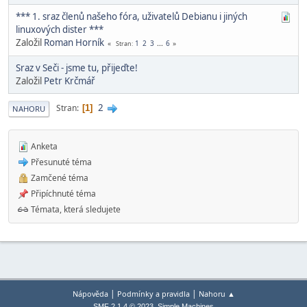
*** 1. sraz členů našeho fóra, uživatelů Debianu i jiných
linuxových dister ***
Založil
Roman Horník
1
2
3
...
6
Stran
Sraz v Seči - jsme tu, přijeďte!
Založil
Petr Krčmář
2
Stran
1
NAHORU
Anketa
Přesunuté téma
Zamčené téma
Připíchnuté téma
Témata, která sledujete
|
|
Nápověda
Podmínky a pravidla
Nahoru ▲
,
SMF 2.1.4 © 2023
Simple Machines