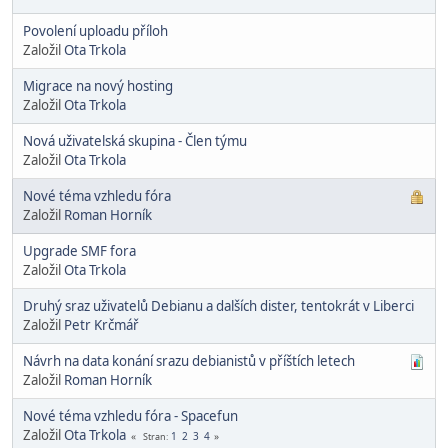
Povolení uploadu příloh
Založil
Ota Trkola
Migrace na nový hosting
Založil
Ota Trkola
Nová uživatelská skupina - Člen týmu
Založil
Ota Trkola
Nové téma vzhledu fóra
Založil
Roman Horník
Upgrade SMF fora
Založil
Ota Trkola
Druhý sraz uživatelů Debianu a dalších dister, tentokrát v Liberci
Založil
Petr Krčmář
Návrh na data konání srazu debianistů v příštích letech
Založil
Roman Horník
Nové téma vzhledu fóra - Spacefun
Založil
Ota Trkola
1
2
3
4
Stran