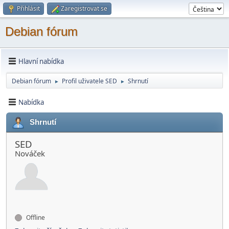
Přihlásit
Zaregistrovat se
Debian fórum
Hlavní nabídka
Debian fórum
Profil uživatele SED
Shrnutí
►
►
Nabídka
Shrnutí
SED
Nováček
Offline