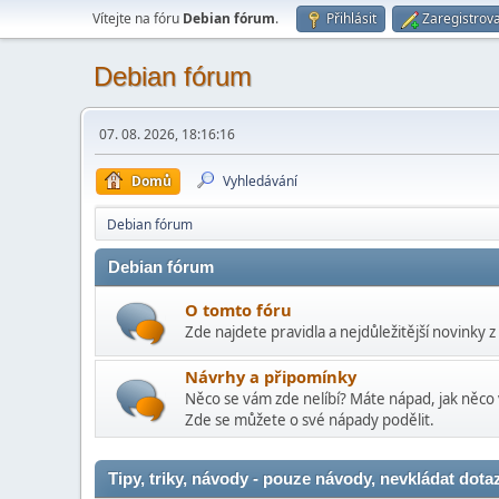
Vítejte na fóru
Debian fórum
.
Přihlásit
Zaregistrova
Debian fórum
07. 08. 2026, 18:16:16
Domů
Vyhledávání
Debian fórum
Debian fórum
O tomto fóru
Zde najdete pravidla a nejdůležitější novinky z
Návrhy a připomínky
Něco se vám zde nelíbí? Máte nápad, jak něco 
Zde se můžete o své nápady podělit.
Tipy, triky, návody - pouze návody, nevkládat dota