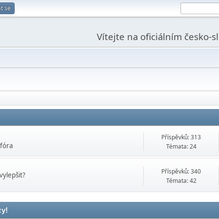
t se
Vítejte na oficiálním česko-
Příspěvků: 313
 fóra
Témata: 24
Příspěvků: 340
vylepšit?
Témata: 42
zy!