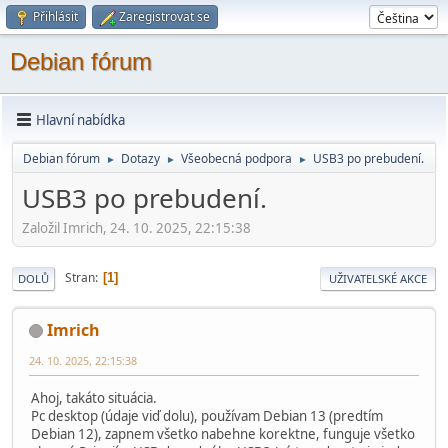
Přihlásit
Zaregistrovat se
Debian fórum
Hlavní nabídka
Debian fórum
Dotazy
Všeobecná podpora
USB3 po prebudení.
►
►
►
USB3 po prebudení.
Založil Imrich, 24. 10. 2025, 22:15:38
Stran
1
DOLŮ
UŽIVATELSKÉ AKCE
Imrich
24. 10. 2025, 22:15:38
Ahoj, takáto situácia.
Pc desktop (údaje viď dolu), používam Debian 13 (predtím
Debian 12), zapnem všetko nabehne korektne, funguje všetko