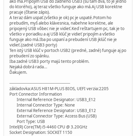
ako má.Pripojím USB do zadného USB3 (sú tam dva, to je jedno
do ktorého), aj teraz všetko funguje ako má.Aj USB korektne
pracuje (čítanie zápis).
A teraz dám uspať.(všetko je ok) pc je uspaté.Potom ho
prebudím, myš alebo klávesnica, nabehne korektne, ale
pripojený USB vôbec nie je vidieť.Keď reštartujem pc, tak je to
všetko v poriadku a aj USB klúč je vidieť pripojím a všetko
funguje ako má.Iba po uspaní a prebudení USB jklúč nie je
vidieť.(zadné USB3 porty)
Ten istý USB klúč v portoch USB2 (predné, zadné) funguje aj po
prebudení zo spánku.
Iba zadné USB3 porty majú tento problém.
Nejaká dobrá rada...
Ďakujem.
--------------------------------------------------
základovka:ASUS H81M-PLUS BIOS, UEFI verzia:2205
Port Connector Information
Internal Reference Designator: USB3_E12
Internal Connector Type: None
External Reference Designator: USB3_E12
External Connector Type: Access Bus (USB)
Port Type: USB
Intel(R) Core(TM) i5-4460 CPU @ 3.20GHz
Socket Designation: SOCKET 1150