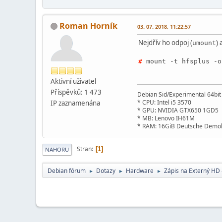
Roman Horník
03. 07. 2018, 11:22:57
Nejdřív ho odpoj (
) 
umount
#
mount -t hfsplus -
Aktivní­ uživatel
Příspěvků: 1 473
Debian Sid/Experimental 64bi
* CPU: Intel i5 3570
IP zaznamenána
* GPU: NVIDIA GTX650 1GD5
* MB: Lenovo IH61M
* RAM: 16GiB Deutsche Demok
Stran
1
NAHORU
Debian fórum
Dotazy
Hardware
Zápis na Externý HD 
►
►
►