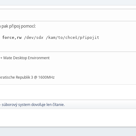
a pak připoj pomocí:
o
force,rw
/dev/sd
x
/kam/to/chceš/připojit
t + Mate Desktop Environment
ratische Republik 3 @ 1600MHz
- súborový system dovoľuje len čítanie.