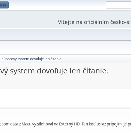
t se
Vítejte na oficiálním česko-
- súborový system dovoľuje len čítanie.
vý system dovoľuje len čítanie.
c som data z Macu vyzálohoval na Externý HD. Ten keď teraz pripojím, je pr