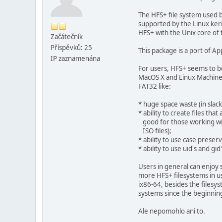
The HFS+ file system used 
supported by the Linux ker
HFS+ with the Unix core of 
Začátečník
Příspěvků: 25
This package is a port of Ap
IP zaznamenána
For users, HFS+ seems to b
MacOS X and Linux Machines
FAT32 like:
* huge space waste (in slack
* ability to create files tha
good for those working wit
ISO files);
* ability to use case preserv
* ability to use uid's and gi
Users in general can enjoy s
more HFS+ filesystems in u
ix86-64, besides the files
systems since the beginnin
Ale nepomohlo ani to.