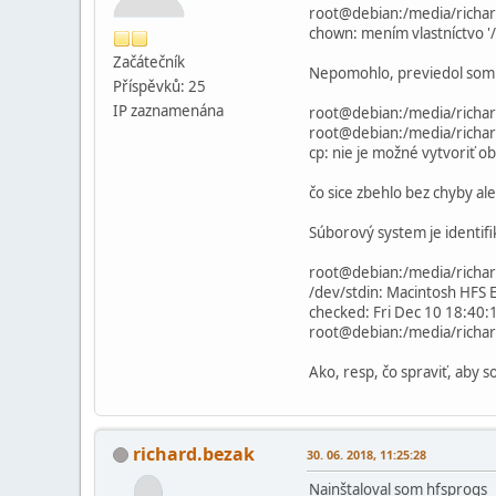
root@debian:/media/richar
chown: mením vlastníctvo '
Začátečník
Nepomohlo, previedol som 
Příspěvků: 25
IP zaznamenána
root@debian:/media/richa
root@debian:/media/richar
cp: nie je možné vytvoriť o
čo sice zbehlo bez chyby al
Súborový system je identifi
root@debian:/media/richard
/dev/stdin: Macintosh HFS E
checked: Fri Dec 10 18:4
root@debian:/media/rich
Ako, resp, čo spraviť, aby 
richard.bezak
30. 06. 2018, 11:25:28
Nainštaloval som hfsprogs