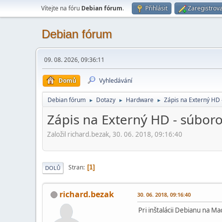
Vítejte na fóru
Debian fórum
.
Přihlásit
Zaregistrova
Debian fórum
09. 08. 2026, 09:36:11
Domů
Vyhledávání
Debian fórum
Dotazy
Hardware
Zápis na Externý HD 
►
►
►
Zápis na Externý HD - súboro
Založil richard.bezak, 30. 06. 2018, 09:16:40
Stran
1
DOLŮ
richard.bezak
30. 06. 2018, 09:16:40
Pri inštalácii Debianu na Ma