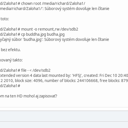
d/Zaloha1# chown root /media/richard/Zaloha1/
/media/richard/Zaloha1/': Súborový systém dovoľuje len čítanie
toto:
rd/Zaloha1# mount -o remount,rw /dev/sdb2
d/Zaloha1# cp buddha.jpg budha.jpg
byčajný súbor 'budha.jpg': Súborový systém dovoľuje len čítanie
e bez efektu.
kovaný takto:
/Zaloha1# file - < /dev/sdb2
xtended version 4 data last mounted by: 'HFSJ', created: Fri Dec 10 20:40
0:12 2010, block size: 4096, number of blocks: 244106668, free b
ard/Zaloha1#
som na ten HD mohol aj zapisovať?