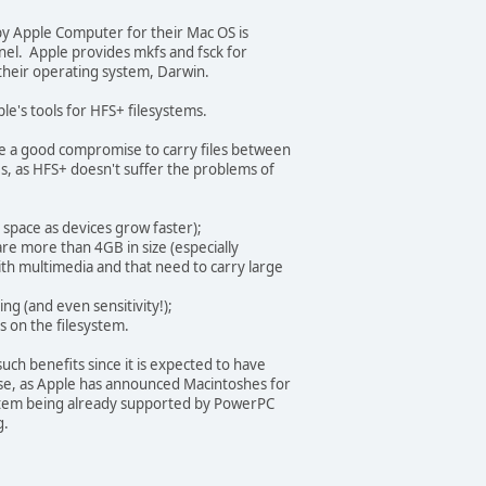
by Apple Computer for their Mac OS is
nel. Apple provides mkfs and fsck for
their operating system, Darwin.
ple's tools for HFS+ filesystems.
e a good compromise to carry files between
, as HFS+ doesn't suffer the problems of
 space as devices grow faster);
t are more than 4GB in size (especially
h multimedia and that need to carry large
ing (and even sensitivity!);
d's on the filesystem.
uch benefits since it is expected to have
se, as Apple has announced Macintoshes for
ystem being already supported by PowerPC
g.