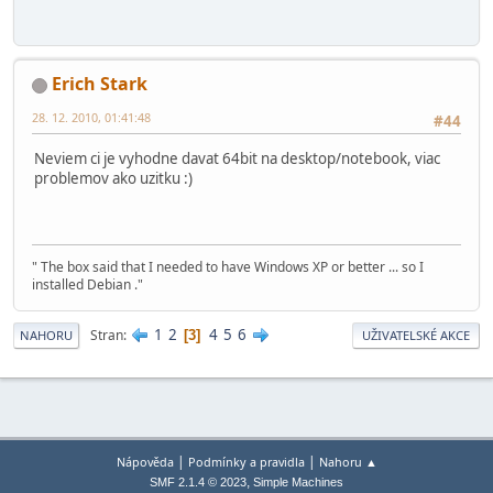
Erich Stark
28. 12. 2010, 01:41:48
#44
Neviem ci je vyhodne davat 64bit na desktop/notebook, viac
problemov ako uzitku :)
" The box said that I needed to have Windows XP or better ... so I
installed Debian ."
1
2
4
5
6
Stran
3
NAHORU
UŽIVATELSKÉ AKCE
|
|
Nápověda
Podmínky a pravidla
Nahoru ▲
,
SMF 2.1.4 © 2023
Simple Machines