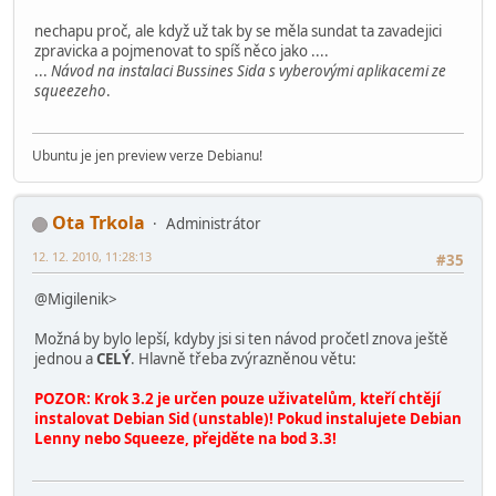
nechapu proč, ale když už tak by se měla sundat ta zavadejici
zpravicka a pojmenovat to spíš něco jako ....
...
Návod na instalaci Bussines Sida s vyberovými aplikacemi ze
squeezeho
.
Ubuntu je jen preview verze Debianu!
Ota Trkola
Administrátor
12. 12. 2010, 11:28:13
#35
@Migilenik>
Možná by bylo lepší, kdyby jsi si ten návod pročetl znova ještě
jednou a
CELÝ
. Hlavně třeba zvýrazněnou větu:
POZOR: Krok 3.2 je určen pouze uživatelům, kteří chtějí
instalovat Debian Sid (unstable)! Pokud instalujete Debian
Lenny nebo Squeeze, přejděte na bod 3.3!