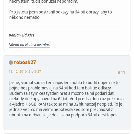
nechystám, tudíž bohužel neporadím.
Pro jistotu jsem odstranil odkazy na 64 bit obrazy, aby to
někoho nemátlo.
Debian Sid Xfce
Návod na Netinst instalaci
robosk27
18. 12. 2010, 21:49:27
#41
Jasne, vsimol som si ten napis len mohlo to budit dojem ze to
pojde bez problemov aj na 64bit ked tam boli tie odkazy.
Budem sa s tym cez tyzden hrat a mozno sa mi podari dat
niekedy do kopy navod na 64bit. Veď predsa doba uz pokrocila
a 4jadro + 6GB RAM tak to sa mi na 32bit naozaj neoplatí. To je
jedna z veci co ma velmi nepotesila ked som prechadzal z
ubuntu na debian ze je dost slaba podpora 64bit desktopov.