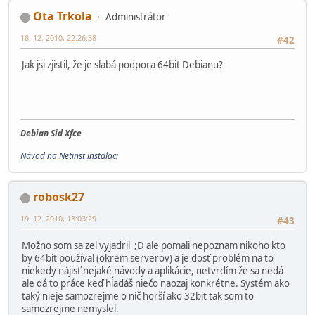
Ota Trkola
Administrátor
18. 12. 2010, 22:26:38
#42
Jak jsi zjistil, že je slabá podpora 64bit Debianu?
Debian Sid Xfce
Návod na Netinst instalaci
robosk27
19. 12. 2010, 13:03:29
#43
Možno som sa zel vyjadril ;D ale pomali nepoznam nikoho kto
by 64bit používal (okrem serverov) a je dosť problém na to
niekedy nájisť nejaké návody a aplikácie, netvrdím že sa nedá
ale dá to práce keď hĺadáš niečo naozaj konkrétne. Systém ako
taký nieje samozrejme o nič horší ako 32bit tak som to
samozrejme nemyslel.