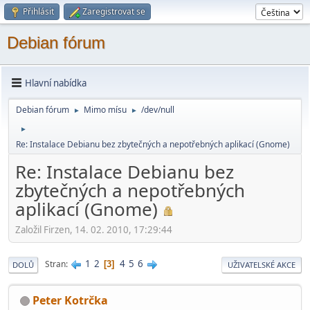
Přihlásit
Zaregistrovat se
Debian fórum
Hlavní nabídka
Debian fórum
Mimo mí­su
/dev/null
►
►
►
Re: Instalace Debianu bez zbytečných a nepotřebných aplikací (Gnome)
Re: Instalace Debianu bez
zbytečných a nepotřebných
aplikací (Gnome)
Založil Firzen, 14. 02. 2010, 17:29:44
1
2
4
5
6
Stran
3
DOLŮ
UŽIVATELSKÉ AKCE
Peter Kotrčka