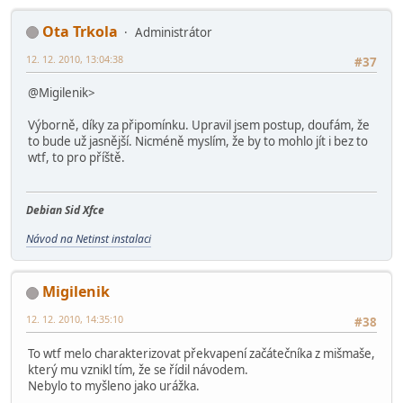
Ota Trkola
Administrátor
12. 12. 2010, 13:04:38
#37
@Migilenik>
Výborně, díky za připomínku. Upravil jsem postup, doufám, že
to bude už jasnější. Nicméně myslím, že by to mohlo jít i bez to
wtf, to pro příště.
Debian Sid Xfce
Návod na Netinst instalaci
Migilenik
12. 12. 2010, 14:35:10
#38
To wtf melo charakterizovat překvapení začátečníka z mišmaše,
který mu vznikl tím, že se řídil návodem.
Nebylo to myšleno jako urážka.