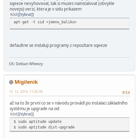
sqeeze nevyhovoval, tak si muzes nainstalovat (obvykle
novejsi) verzi, ktera je v sidu prikazem
Kód
[Vybrat]
apt-get -t sid <jmeno_baliku>
defaultne se instaluji programy z repozitare sqeeze
OS: Debian Wheezy
Migilenik
12. 12. 2010, 11:20:38
#34
až na to že první co se v návodu provádí po instalaci základního
systému je upgrade na sid
Kód
[Vybrat]
$ sudo aptitude update
$ sudo aptitude dist-upgrade