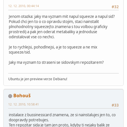
12. 12. 2010, 00:44:14
#32
Jenom otazka: jaky ma vyznam mit napul squeeze a napul sid?
Pokud chci jen to o co opravdu stojim, staci nainstalit
plnohodnotny squeeze(to znamena s tou volbou graficky
prostredi) a pak jen oderat metabaliky a jednoduse
odinstalovat vse co nechci.
Je to rychlejsi, pohodlnejsi, a je to squeeze a ne mix
squeeze/sid.
Jaky ma vyznam to straseni se sidovskym repozitarem?
Ubuntu je jen preview verze Debianu!
Bohouš
12. 12. 2010, 10:58:41
#33
instalace z bussinesscard znamena, ze si nainstalujes jen to, co
doopravdy potrebujes.
Ten repozitar sida je tam jen proto, kdyby ti nejaky balik ze