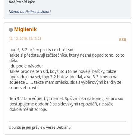
Debian Sid Xfce
Návod na Netinst instalaci
Migilenik
12. 12. 2010, 12:13:21
#36
budiž, 3.2 určen pro ty co chtějí sid.
Takze si představuji začátečníka, který nezná dopad toho, co to
děla.
Jdu podle návodu:
Takze proc ne ten sid, když jsou to nejnovější balíčky, takze
upgraduju na sid, fajn 3.2 hotov. Jdu dal, a ve 3.3 změna na
squeeze ...... takze mam směsku sida s vyběrovými baličky ze
squeezeho. wtf
Ten 3.2 tam vůbec byt nemel. Spíš zmínka na konec, že pro sid
postupujeme obdobně se sidovskymi repozitáři, ne stále
dokola měnit zdroje.
Ubuntu je jen preview verze Debianu!