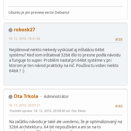
Ubuntu je jen preview verze Debianu!
robosk27
18. 12. 2010, 19:41:44
#39
Neplánoval niekto niekedy vyskúsať aj inštaláciu 64bit
systému? Keď som inštaloval 32bit išlo to presne podľa návodu
a funguje to super. Problém nastal pri 64bit systéme v pri
ktorom je ten návod prakticky na nič. Používa tu vobec niekto
64bit ? :)
Ota Trkola
Administrátor
18. 12. 2010, 20:07:21
#40
Poslední úprava
: 18. 12. 2010, 20:08:40 od: Ota Trkola
Na začátku návodu je také ale uvedeno, že je optimalizovaný na
32bit architekturu. 64 bit nepoužívám a ani se na to