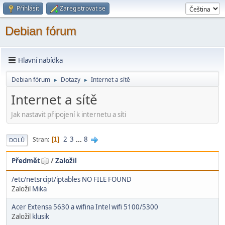
Přihlásit
Zaregistrovat se
Debian fórum
Hlavní nabídka
Debian fórum
Dotazy
Internet a sítě
►
►
Internet a sítě
Jak nastavit připojení k internetu a síti
2
3
...
8
Stran
1
DOLŮ
Předmět
/
Založil
/etc/netsrcipt/iptables NO FILE FOUND
Založil
Mika
Acer Extensa 5630 a wifina Intel wifi 5100/5300
Založil
klusik