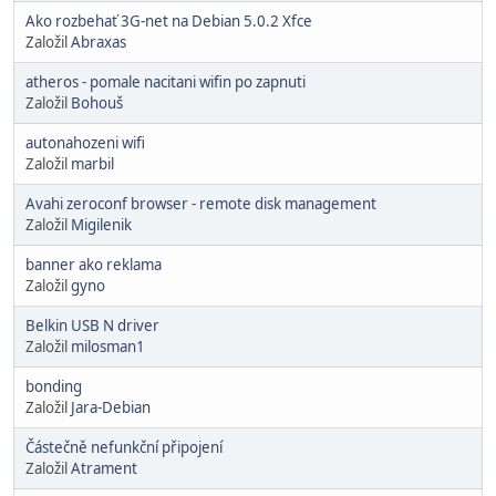
Ako rozbehať 3G-net na Debian 5.0.2 Xfce
Založil
Abraxas
atheros - pomale nacitani wifin po zapnuti
Založil
Bohouš
autonahozeni wifi
Založil
marbil
Avahi zeroconf browser - remote disk management
Založil
Migilenik
banner ako reklama
Založil
gyno
Belkin USB N driver
Založil
milosman1
bonding
Založil
Jara-Debian
Částečně nefunkční připojení
Založil
Atrament