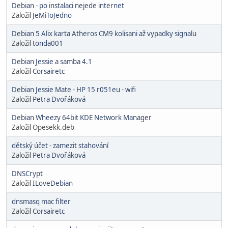
Debian - po instalaci nejede internet
Založil
JeMiToJedno
Debian 5 Alix karta Atheros CM9 kolisani až vypadky signalu
Založil
tonda001
Debian Jessie a samba 4.1
Založil
Corsairetc
Debian Jessie Mate - HP 15 r051eu - wifi
Založil
Petra Dvořáková
Debian Wheezy 64bit KDE Network Manager
Založil Opesekk.deb
dětský účet - zamezit stahování
Založil
Petra Dvořáková
DNSCrypt
Založil
ILoveDebian
dnsmasq mac filter
Založil
Corsairetc