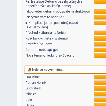
Re: Instalace Debianu bez zbytečných a
nepotřebných aplikací (Gnome)
Jakou vetev debianu pouzivate na desktopu?
Jak rychle vám to bootuje?
▶ Kompilace jádra - podrobný návod
[Aktualizováno]
Přechod z Ubuntu na Debian
Kolik balíčků máte v systému?
Zmražení Squeeze
Aptitude nebo apt-get
Nové téma vzhledu fóra - Spacefun
Nejvíce nových témat
Ota Trkola
Roman Horník
Erich Stark
tribalcz
polo
Elipso