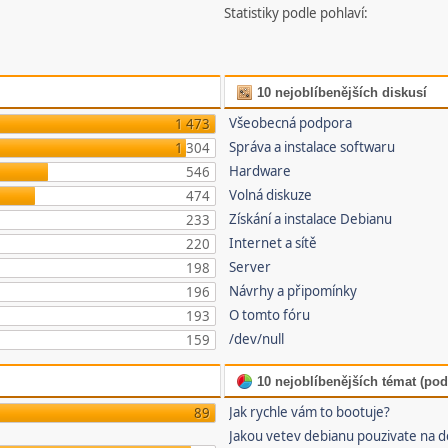
Statistiky podle pohlaví:
10 nejoblíbenějších diskusí
Všeobecná podpora
1 473
Správa a instalace softwaru
1 304
Hardware
546
Volná diskuze
474
Získání a instalace Debianu
233
Internet a sítě
220
Server
198
Návrhy a připomínky
196
O tomto fóru
193
/dev/null
159
10 nejoblíbenějších témat (pod
Jak rychle vám to bootuje?
89
Jakou vetev debianu pouzivate na 