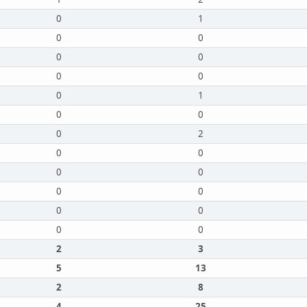
0
1
0
0
0
0
0
0
0
1
0
0
0
2
0
0
0
0
0
0
0
0
0
0
2
3
5
13
2
8
4
25