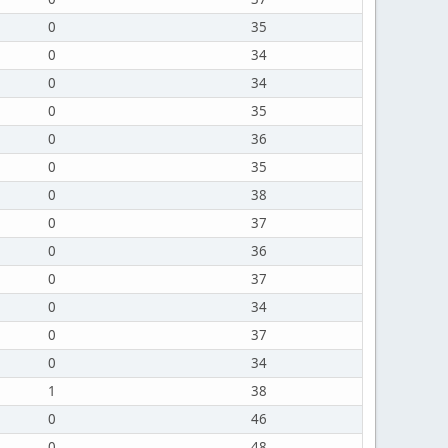
0
35
0
34
0
34
0
35
0
36
0
35
0
38
0
37
0
36
0
37
0
34
0
37
0
34
1
38
0
46
0
48