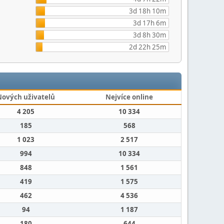
3d 18h 10m
3d 17h 6m
3d 8h 30m
2d 22h 25m
Nových uživatelů
Nejvíce online
4 205
10 334
185
568
1 023
2 517
994
10 334
848
1 561
419
1 575
462
4 536
94
1 187
180
644