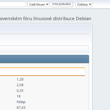
slovenském fóru linuxové distribuce Debian
1,28
2,08
0,35
18
Felisp
87,63