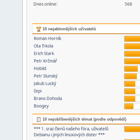
Dnes online:
568
10 nejaktivnějších uživatelů
Roman Horník
Ota Trkola
Erich Stark
Petr Krčmář
Hobild
Petr Slunský
Jakub Lucký
čepi
Brano Dohoda
Boogey
10 nejoblíbenějších témat (podle odpovědí)
*** 1. sraz členů našeho fóra, uživatelů
Debianu i jiných linuxových dister ***