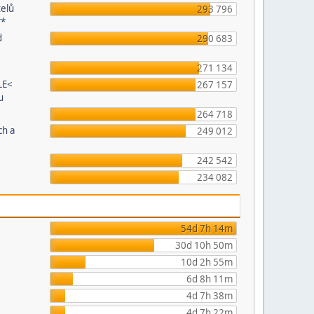
telů
293 796
**
d
290 683
271 134
LE<
267 157
u
264 718
ch a
249 012
242 542
234 082
54d 7h 14m
30d 10h 50m
10d 2h 55m
6d 8h 11m
4d 7h 38m
4d 7h 22m