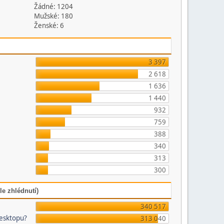
Žádné: 1204
Mužské: 180
Ženské: 6
3 397
2 618
1 636
1 440
932
759
388
340
313
300
le zhlédnutí)
340 517
desktopu?
313 040