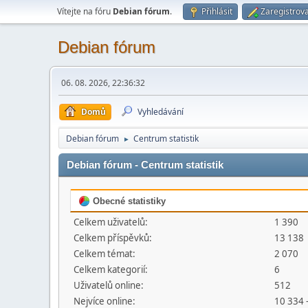
Vítejte na fóru
Debian fórum
.
Přihlásit
Zaregistrova
Debian fórum
06. 08. 2026, 22:36:32
Domů
Vyhledávání
Debian fórum
Centrum statistik
►
Debian fórum - Centrum statistik
Obecné statistiky
Celkem uživatelů:
1 390
Celkem příspěvků:
13 138
Celkem témat:
2 070
Celkem kategorií:
6
Uživatelů online:
512
Nejvíce online:
10 334 