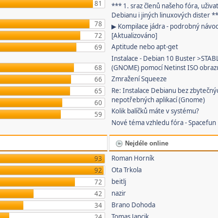
81
*** 1. sraz členů našeho fóra, uživa
Debianu i jiných linuxových dister *
78
▶ Kompilace jádra - podrobný návo
72
[Aktualizováno]
Aptitude nebo apt-get
69
Instalace - Debian 10 Buster >STAB
68
(GNOME) pomocí Netinst ISO obraz
Zmražení Squeeze
66
Re: Instalace Debianu bez zbytečný
65
nepotřebných aplikací (Gnome)
60
Kolik balíčků máte v systému?
59
Nové téma vzhledu fóra - Spacefun
Nejdéle online
Roman Horník
93
Ota Trkola
92
beitlj
72
nazir
42
Brano Dohoda
34
Tomas Jancik
24