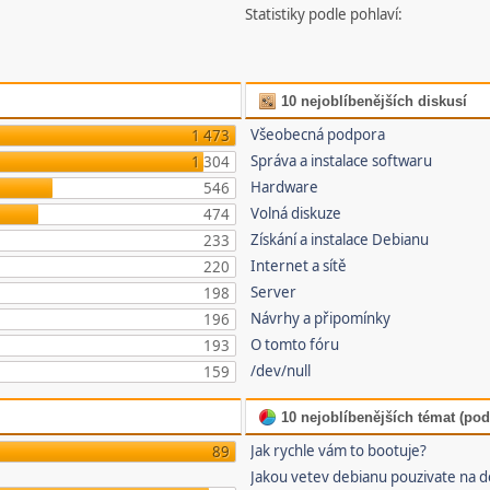
Statistiky podle pohlaví:
10 nejoblíbenějších diskusí
Všeobecná podpora
1 473
Správa a instalace softwaru
1 304
Hardware
546
Volná diskuze
474
Získání a instalace Debianu
233
Internet a sítě
220
Server
198
Návrhy a připomínky
196
O tomto fóru
193
/dev/null
159
10 nejoblíbenějších témat (pod
Jak rychle vám to bootuje?
89
Jakou vetev debianu pouzivate na 