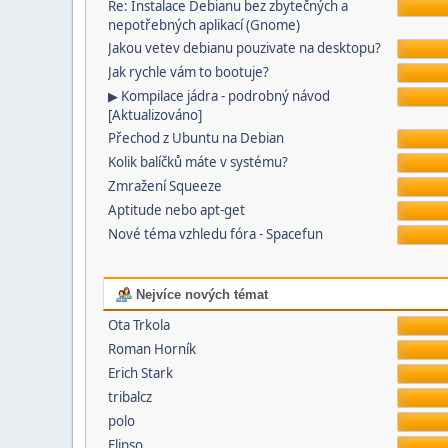
Re: Instalace Debianu bez zbytečných a
nepotřebných aplikací (Gnome)
Jakou vetev debianu pouzivate na desktopu?
Jak rychle vám to bootuje?
▶ Kompilace jádra - podrobný návod
[Aktualizováno]
Přechod z Ubuntu na Debian
Kolik balíčků máte v systému?
Zmražení Squeeze
Aptitude nebo apt-get
Nové téma vzhledu fóra - Spacefun
Nejvíce nových témat
Ota Trkola
Roman Horník
Erich Stark
tribalcz
polo
Elipso