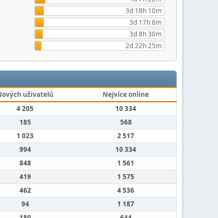
3d 18h 10m
3d 17h 6m
3d 8h 30m
2d 22h 25m
Nových uživatelů
Nejvíce online
4 205
10 334
185
568
1 023
2 517
994
10 334
848
1 561
419
1 575
462
4 536
94
1 187
180
644