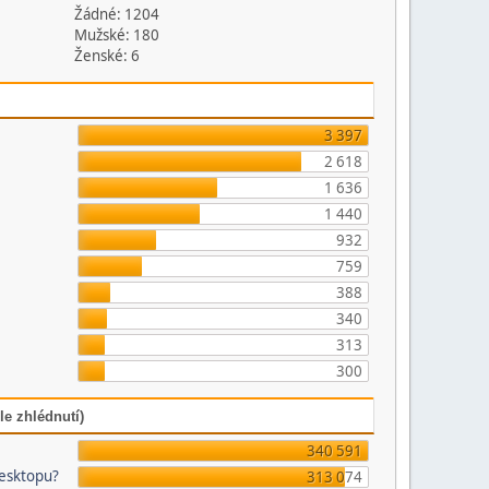
Žádné: 1204
Mužské: 180
Ženské: 6
3 397
2 618
1 636
1 440
932
759
388
340
313
300
le zhlédnutí)
340 591
desktopu?
313 074