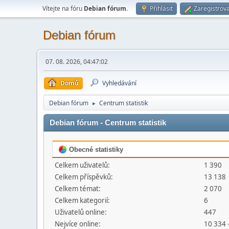
Vítejte na fóru
Debian fórum
.
Přihlásit
Zaregistrova
Debian fórum
07. 08. 2026, 04:47:02
Domů
Vyhledávání
Debian fórum
Centrum statistik
►
Debian fórum - Centrum statistik
Obecné statistiky
Celkem uživatelů:
1 390
Celkem příspěvků:
13 138
Celkem témat:
2 070
Celkem kategorií:
6
Uživatelů online:
447
Nejvíce online:
10 334 