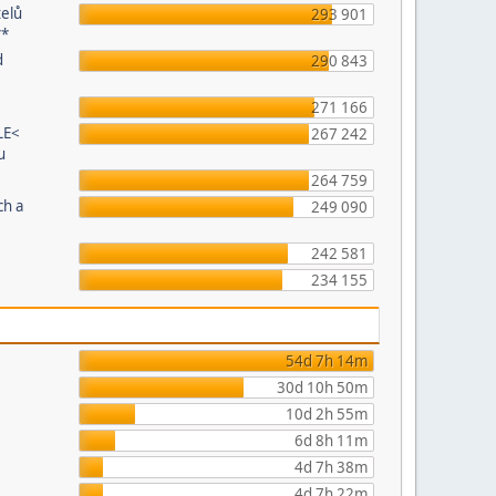
telů
293 901
**
d
290 843
271 166
LE<
267 242
u
264 759
ch a
249 090
242 581
234 155
54d 7h 14m
30d 10h 50m
10d 2h 55m
6d 8h 11m
4d 7h 38m
4d 7h 22m