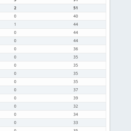
2
51
0
40
1
44
0
44
0
44
0
36
0
35
0
35
0
35
0
35
0
37
0
39
0
32
0
34
0
33
0
35