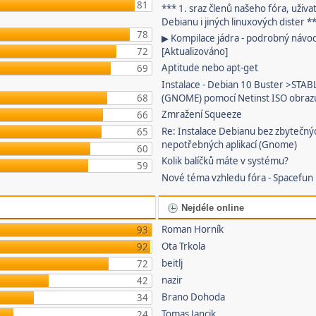
81
*** 1. sraz členů našeho fóra, uživa
Debianu i jiných linuxových dister *
78
▶ Kompilace jádra - podrobný návo
72
[Aktualizováno]
Aptitude nebo apt-get
69
Instalace - Debian 10 Buster >STAB
68
(GNOME) pomocí Netinst ISO obraz
Zmražení Squeeze
66
Re: Instalace Debianu bez zbytečný
65
nepotřebných aplikací (Gnome)
60
Kolik balíčků máte v systému?
59
Nové téma vzhledu fóra - Spacefun
Nejdéle online
Roman Horník
93
Ota Trkola
92
beitlj
72
nazir
42
Brano Dohoda
34
Tomas Jancik
24