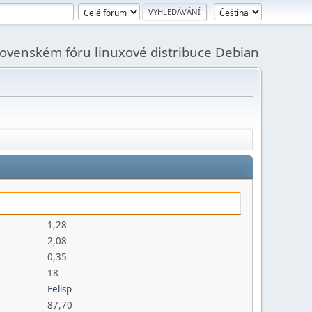
slovenském fóru linuxové distribuce Debian
1,28
2,08
0,35
18
Felisp
87,70