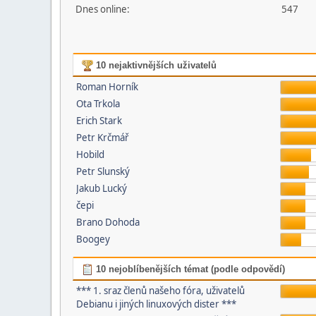
Dnes online:
547
10 nejaktivnějších uživatelů
Roman Horník
Ota Trkola
Erich Stark
Petr Krčmář
Hobild
Petr Slunský
Jakub Lucký
čepi
Brano Dohoda
Boogey
10 nejoblíbenějších témat (podle odpovědí)
*** 1. sraz členů našeho fóra, uživatelů
Debianu i jiných linuxových dister ***