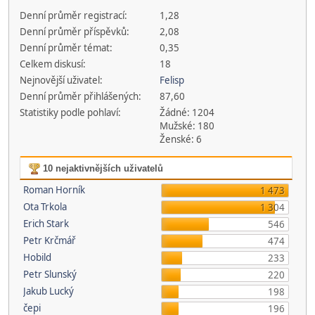
Denní průměr registrací:
1,28
Denní průměr příspěvků:
2,08
Denní průměr témat:
0,35
Celkem diskusí:
18
Nejnovější uživatel:
Felisp
Denní průměr přihlášených:
87,60
Statistiky podle pohlaví:
Žádné: 1204
Mužské: 180
Ženské: 6
10 nejaktivnějších uživatelů
Roman Horník
1 473
Ota Trkola
1 304
Erich Stark
546
Petr Krčmář
474
Hobild
233
Petr Slunský
220
Jakub Lucký
198
čepi
196