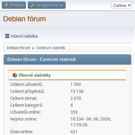
Přihlásit
Zaregistrovat se
Debian fórum
Hlavní nabídka
Debian fórum
Centrum statistik
►
Debian fórum - Centrum statistik
Obecné statistiky
Celkem uživatelů:
1 390
Celkem příspěvků:
13 138
Celkem témat:
2 070
Celkem kategorií:
6
Uživatelů online:
359
Nejvíce online:
10 334 - 06. 06. 2026,
17:59:28
Dnes online:
421