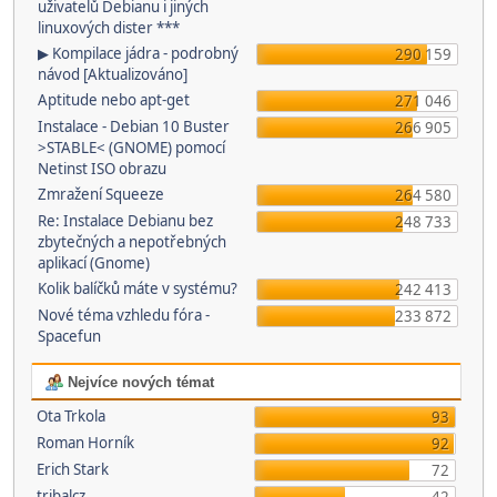
uživatelů Debianu i jiných
linuxových dister ***
▶ Kompilace jádra - podrobný
290 159
návod [Aktualizováno]
Aptitude nebo apt-get
271 046
Instalace - Debian 10 Buster
266 905
>STABLE< (GNOME) pomocí
Netinst ISO obrazu
Zmražení Squeeze
264 580
Re: Instalace Debianu bez
248 733
zbytečných a nepotřebných
aplikací (Gnome)
Kolik balíčků máte v systému?
242 413
Nové téma vzhledu fóra -
233 872
Spacefun
Nejvíce nových témat
Ota Trkola
93
Roman Horník
92
Erich Stark
72
tribalcz