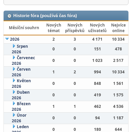
Historie fóra (používá čas fóra)
Nových
Nových
Nových
Nejvíce
Měsíční souhrn
témat
příspěvků
uživatelů
online
2026
2
3
4 171
10 334
Srpen
0
0
151
478
2026
Červenec
0
0
1 023
2 517
2026
Červen
1
2
994
10 334
2026
Květen
0
0
848
1 561
2026
Duben
0
0
419
1 575
2026
Březen
1
1
462
4 536
2026
Únor
0
0
94
1 187
2026
Leden
0
0
180
644