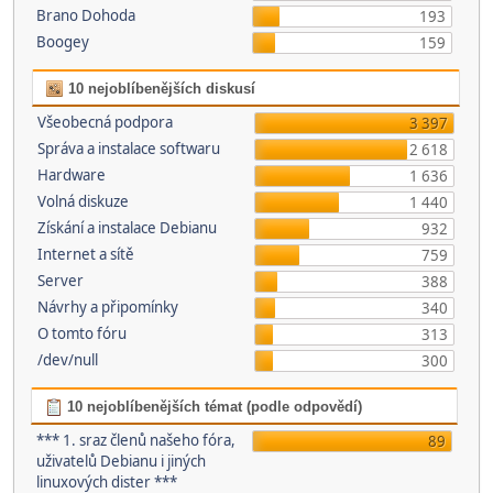
Brano Dohoda
193
Boogey
159
10 nejoblíbenějších diskusí
Všeobecná podpora
3 397
Správa a instalace softwaru
2 618
Hardware
1 636
Volná diskuze
1 440
Získání a instalace Debianu
932
Internet a sítě
759
Server
388
Návrhy a připomínky
340
O tomto fóru
313
/dev/null
300
10 nejoblíbenějších témat (podle odpovědí)
*** 1. sraz členů našeho fóra,
89
uživatelů Debianu i jiných
linuxových dister ***