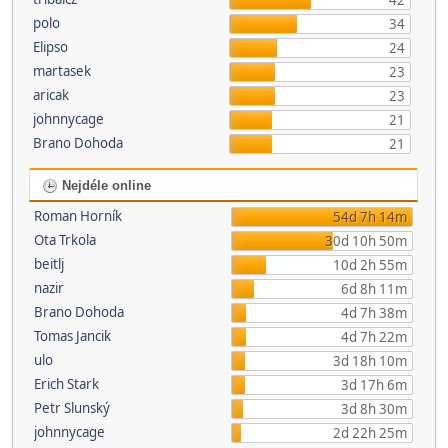
42
polo
34
Elipso
24
martasek
23
aricak
23
johnnycage
21
Brano Dohoda
21
Nejdéle online
Roman Horník
54d 7h 14m
Ota Trkola
30d 10h 50m
beitlj
10d 2h 55m
nazir
6d 8h 11m
Brano Dohoda
4d 7h 38m
Tomas Jancik
4d 7h 22m
ulo
3d 18h 10m
Erich Stark
3d 17h 6m
Petr Slunský
3d 8h 30m
johnnycage
2d 22h 25m