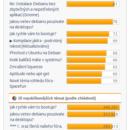
Re: Instalace Debianu bez
81
zbytečných a nepotřebných
aplikací (Gnome)
Jakou vetev debianu pouzivate
78
na desktopu?
Jak rychle vám to bootuje?
72
▶ Kompilace jádra - podrobný
69
návod [Aktualizováno]
Přechod z Ubuntu na Debian
68
Kolik balíčků máte v systému?
66
Zmražení Squeeze
65
Aptitude nebo apt-get
60
Nové téma vzhledu fóra -
59
Spacefun
10 nejoblíbenějších témat (podle zhlédnutí)
Jak rychle vám to bootuje?
340 281
Jakou vetev debianu pouzivate
312 928
na desktopu?
*** 1. sraz členů našeho fóra,
293 413