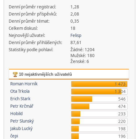
Denní průměr registrací:
1,28
Denní průměr příspěvků:
2,08
Denní průměr témat:
0,35
Celkem diskusí:
18
Nejnovější uživatel:
Felisp
Denní průměr přihlášených:
87,61
Statistiky podle pohlaví:
Žádné: 1204
Mužské: 180
Ženské: 6
10 nejaktivnějších uživatelů
Roman Horník
1 473
Ota Trkola
1 304
Erich Stark
546
Petr Krčmář
474
Hobild
233
Petr Slunský
220
Jakub Lucký
198
čepi
196