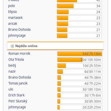
42
polo
34
Elipso
24
martasek
23
aricak
23
Brano Dohoda
21
johnnycage
21
Nejdéle online
Roman Horník
54d 7h 14m
Ota Trkola
30d 10h 50m
beitlj
10d 2h 55m
nazir
6d 8h 11m
Brano Dohoda
4d 7h 38m
Tomas Jancik
4d 7h 22m
ulo
3d 18h 10m
Erich Stark
3d 17h 6m
Petr Slunský
3d 8h 30m
johnnycage
2d 22h 25m