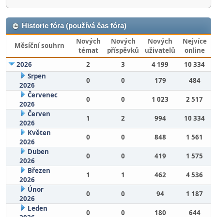
Historie fóra (používá čas fóra)
Nových
Nových
Nových
Nejvíce
Měsíční souhrn
témat
příspěvků
uživatelů
online
2026
2
3
4 199
10 334
Srpen
0
0
179
484
2026
Červenec
0
0
1 023
2 517
2026
Červen
1
2
994
10 334
2026
Květen
0
0
848
1 561
2026
Duben
0
0
419
1 575
2026
Březen
1
1
462
4 536
2026
Únor
0
0
94
1 187
2026
Leden
0
0
180
644