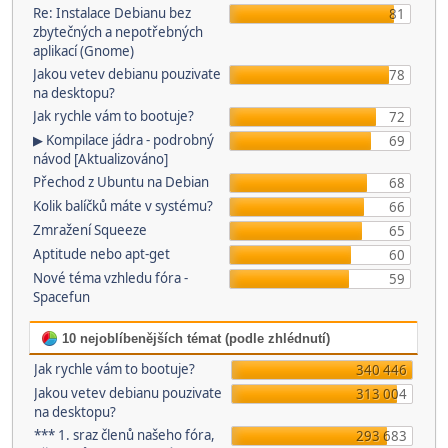
Re: Instalace Debianu bez
81
zbytečných a nepotřebných
aplikací (Gnome)
Jakou vetev debianu pouzivate
78
na desktopu?
Jak rychle vám to bootuje?
72
▶ Kompilace jádra - podrobný
69
návod [Aktualizováno]
Přechod z Ubuntu na Debian
68
Kolik balíčků máte v systému?
66
Zmražení Squeeze
65
Aptitude nebo apt-get
60
Nové téma vzhledu fóra -
59
Spacefun
10 nejoblíbenějších témat (podle zhlédnutí)
Jak rychle vám to bootuje?
340 446
Jakou vetev debianu pouzivate
313 004
na desktopu?
*** 1. sraz členů našeho fóra,
293 683