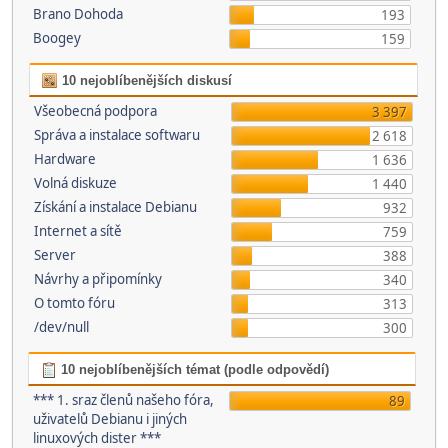
Brano Dohoda
193
Boogey
159
10 nejoblíbenějších diskusí
Všeobecná podpora
3 397
Správa a instalace softwaru
2 618
Hardware
1 636
Volná diskuze
1 440
Získání a instalace Debianu
932
Internet a sítě
759
Server
388
Návrhy a připomínky
340
O tomto fóru
313
/dev/null
300
10 nejoblíbenějších témat (podle odpovědí)
*** 1. sraz členů našeho fóra,
89
uživatelů Debianu i jiných
linuxových dister ***