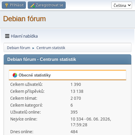
Přihlásit
Zaregistrovat se
Debian fórum
Hlavní nabídka
Debian fórum
Centrum statistik
►
Debian fórum - Centrum statistik
Obecné statistiky
Celkem uživatelů:
1 390
Celkem příspěvků:
13 138
Celkem témat:
2 070
Celkem kategorií:
6
Uživatelů online:
395
Nejvíce online:
10 334 - 06. 06. 2026,
17:59:28
Dnes online:
484