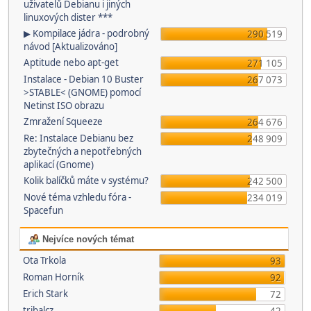
uživatelů Debianu i jiných
linuxových dister ***
▶ Kompilace jádra - podrobný
290 519
návod [Aktualizováno]
Aptitude nebo apt-get
271 105
Instalace - Debian 10 Buster
267 073
>STABLE< (GNOME) pomocí
Netinst ISO obrazu
Zmražení Squeeze
264 676
Re: Instalace Debianu bez
248 909
zbytečných a nepotřebných
aplikací (Gnome)
Kolik balíčků máte v systému?
242 500
Nové téma vzhledu fóra -
234 019
Spacefun
Nejvíce nových témat
Ota Trkola
93
Roman Horník
92
Erich Stark
72
tribalcz