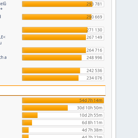
telů
293 781
**
d
290 669
271 130
LE<
267 149
u
264 716
ch a
248 996
242 536
234 076
54d 7h 14m
30d 10h 50m
10d 2h 55m
6d 8h 11m
4d 7h 38m
4d 7h 22m