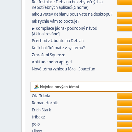
Re: Instalace Debianu bez zbytečných a
nepotřebných aplikací (Gnome)
Jakou vetev debianu pouzivate na desktopu?
Jak rychle vám to bootuje?
▶ Kompilace jádra - podrobný návod
[Aktualizováno]
Přechod z Ubuntu na Debian
Kolik balíčků máte v systému?
Zmražení Squeeze
Aptitude nebo apt-get
Nové téma vzhledu fóra - Spacefun
Nejvíce nových témat
Ota Trkola
Roman Horník
Erich Stark
tribalcz
polo
Elipso