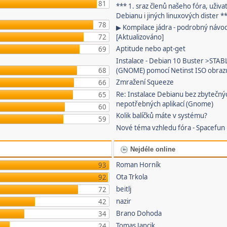
81
*** 1. sraz členů našeho fóra, uživa
Debianu i jiných linuxových dister *
78
▶ Kompilace jádra - podrobný návo
72
[Aktualizováno]
Aptitude nebo apt-get
69
Instalace - Debian 10 Buster >STAB
68
(GNOME) pomocí Netinst ISO obraz
Zmražení Squeeze
66
Re: Instalace Debianu bez zbytečný
65
nepotřebných aplikací (Gnome)
60
Kolik balíčků máte v systému?
59
Nové téma vzhledu fóra - Spacefun
Nejdéle online
Roman Horník
93
Ota Trkola
92
beitlj
72
nazir
42
Brano Dohoda
34
Tomas Jancik
24