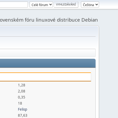
slovenském fóru linuxové distribuce Debian
1,28
2,08
0,35
18
Felisp
87,63