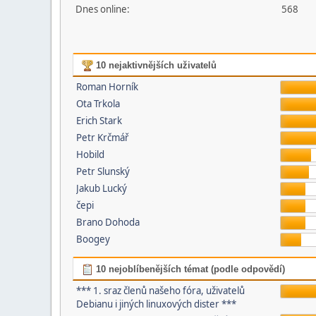
Dnes online:
568
10 nejaktivnějších uživatelů
Roman Horník
Ota Trkola
Erich Stark
Petr Krčmář
Hobild
Petr Slunský
Jakub Lucký
čepi
Brano Dohoda
Boogey
10 nejoblíbenějších témat (podle odpovědí)
*** 1. sraz členů našeho fóra, uživatelů
Debianu i jiných linuxových dister ***