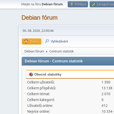
Vítejte na fóru
Debian fórum
.
Přihlásit
Zaregistrova
Debian fórum
06. 08. 2026, 22:00:46
Domů
Vyhledávání
Debian fórum
Centrum statistik
►
Debian fórum - Centrum statistik
Obecné statistiky
Celkem uživatelů:
1 390
Celkem příspěvků:
13 138
Celkem témat:
2 070
Celkem kategorií:
6
Uživatelů online:
412
Nejvíce online:
10 334 