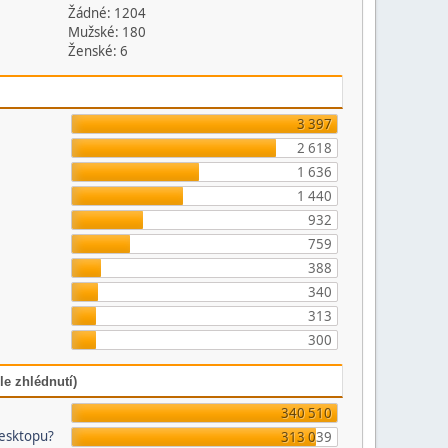
Žádné: 1204
Mužské: 180
Ženské: 6
3 397
2 618
1 636
1 440
932
759
388
340
313
300
le zhlédnutí)
340 510
desktopu?
313 039