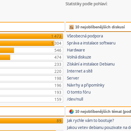
Statistiky podle pohlaví:
10 nejoblíbenějších diskusí
Všeobecná podpora
1 473
Správa a instalace softwaru
1 304
Hardware
546
Volná diskuze
474
Získání a instalace Debianu
233
Internet a sítě
220
Server
198
Návrhy a připomínky
196
O tomto fóru
193
/dev/null
159
10 nejoblíbenějších témat (pod
Jak rychle vám to bootuje?
89
Jakou vetev debianu pouzivate na 