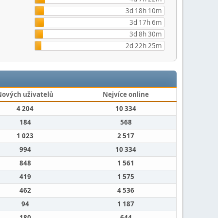
3d 18h 10m
3d 17h 6m
3d 8h 30m
2d 22h 25m
Nových uživatelů
Nejvíce online
4 204
10 334
184
568
1 023
2 517
994
10 334
848
1 561
419
1 575
462
4 536
94
1 187
180
644