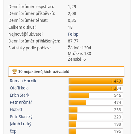
Denní průměr registrací:
1,29
Denní průměr příspěvků:
2,08
Denní průměr témat:
0,35
Celkem diskusí:
18
Nejnovější uživatel:
Felisp
Denní průměr přihlášených:
87,77
Statistiky podle pohlaví:
Žádné: 1204
Mužské: 180
Ženské: 6
10 nejaktivnějších uživatelů
Roman Horník
1 473
Ota Trkola
1 304
Erich Stark
546
Petr Krčmář
474
Hobild
233
Petr Slunský
220
Jakub Lucký
198
čepi
196