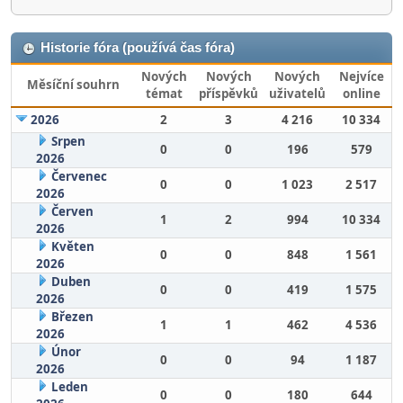
Historie fóra (používá čas fóra)
Nových
Nových
Nových
Nejvíce
Měsíční souhrn
témat
příspěvků
uživatelů
online
2026
2
3
4 216
10 334
Srpen
0
0
196
579
2026
Červenec
0
0
1 023
2 517
2026
Červen
1
2
994
10 334
2026
Květen
0
0
848
1 561
2026
Duben
0
0
419
1 575
2026
Březen
1
1
462
4 536
2026
Únor
0
0
94
1 187
2026
Leden
0
0
180
644