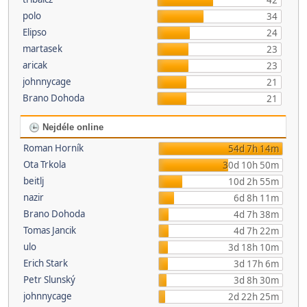
42
polo
34
Elipso
24
martasek
23
aricak
23
johnnycage
21
Brano Dohoda
21
Nejdéle online
Roman Horník
54d 7h 14m
Ota Trkola
30d 10h 50m
beitlj
10d 2h 55m
nazir
6d 8h 11m
Brano Dohoda
4d 7h 38m
Tomas Jancik
4d 7h 22m
ulo
3d 18h 10m
Erich Stark
3d 17h 6m
Petr Slunský
3d 8h 30m
johnnycage
2d 22h 25m