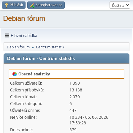
Přihlásit
Zaregistrovat se
Debian fórum
Hlavní nabídka
Debian fórum
Centrum statistik
►
Debian fórum - Centrum statistik
Obecné statistiky
Celkem uživatelů:
1 390
Celkem příspěvků:
13 138
Celkem témat:
2 070
Celkem kategorií:
6
Uživatelů online:
447
Nejvíce online:
10 334 - 06. 06. 2026,
17:59:28
Dnes online:
579