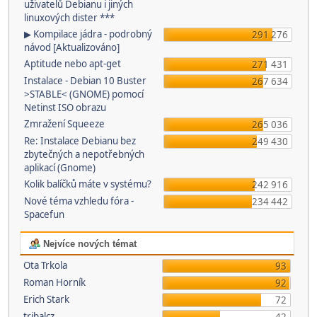
uživatelů Debianu i jiných
linuxových dister ***
▶ Kompilace jádra - podrobný
291 276
návod [Aktualizováno]
Aptitude nebo apt-get
271 431
Instalace - Debian 10 Buster
267 634
>STABLE< (GNOME) pomocí
Netinst ISO obrazu
Zmražení Squeeze
265 036
Re: Instalace Debianu bez
249 430
zbytečných a nepotřebných
aplikací (Gnome)
Kolik balíčků máte v systému?
242 916
Nové téma vzhledu fóra -
234 442
Spacefun
Nejvíce nových témat
Ota Trkola
93
Roman Horník
92
Erich Stark
72
tribalcz