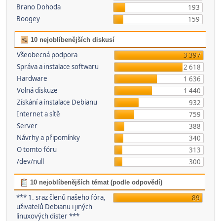
Brano Dohoda
193
Boogey
159
10 nejoblíbenějších diskusí
Všeobecná podpora
3 397
Správa a instalace softwaru
2 618
Hardware
1 636
Volná diskuze
1 440
Získání a instalace Debianu
932
Internet a sítě
759
Server
388
Návrhy a připomínky
340
O tomto fóru
313
/dev/null
300
10 nejoblíbenějších témat (podle odpovědí)
*** 1. sraz členů našeho fóra,
89
uživatelů Debianu i jiných
linuxových dister ***