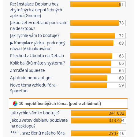
Re: Instalace Debianu bez
81
zbytečných a nepotřebných
aplikací (Gnome)
Jakou vetev debianu pouzivate
78
na desktopu?
Jak rychle vám to bootuje?
72
▶ Kompilace jádra - podrobný
69
návod [Aktualizováno]
Přechod z Ubuntu na Debian
68
Kolik balíčků máte v systému?
66
Zmražení Squeeze
65
Aptitude nebo apt-get
60
Nové téma vzhledu fóra -
59
Spacefun
10 nejoblíbenějších témat (podle zhlédnutí)
Jak rychle vám to bootuje?
341 082
Jakou vetev debianu pouzivate
313 404
na desktopu?
*** 1. sraz členů našeho fóra,
294 416