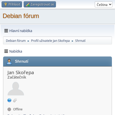
Přihlásit
Zaregistrovat se
Debian fórum
Hlavní nabídka
Debian fórum
Profil uživatele Jan Skořepa
Shrnutí
►
►
Nabídka
Shrnutí
Jan Skořepa
Začátečník
Offline