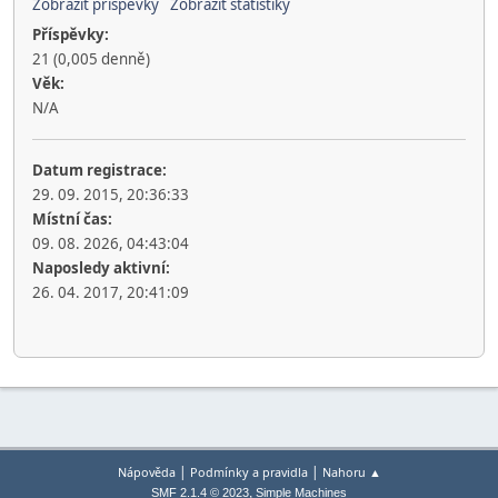
Zobrazit příspěvky
Zobrazit statistiky
Příspěvky:
21 (0,005 denně)
Věk:
N/A
Datum registrace:
29. 09. 2015, 20:36:33
Místní čas:
09. 08. 2026, 04:43:04
Naposledy aktivní:
26. 04. 2017, 20:41:09
|
|
Nápověda
Podmínky a pravidla
Nahoru ▲
,
SMF 2.1.4 © 2023
Simple Machines