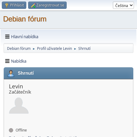
Přihlásit
Zaregistrovat se
Debian fórum
Hlavní nabídka
Debian fórum
Profil uživatele Levin
Shrnutí
►
►
Nabídka
Shrnutí
Levin
Začátečník
Offline