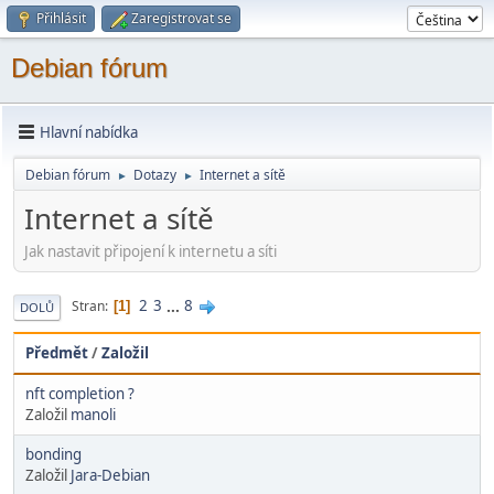
Přihlásit
Zaregistrovat se
Debian fórum
Hlavní nabídka
Debian fórum
Dotazy
Internet a sítě
►
►
Internet a sítě
Jak nastavit připojení k internetu a síti
2
3
...
8
Stran
1
DOLŮ
Předmět
/
Založil
nft completion ?
Založil
manoli
bonding
Založil
Jara-Debian