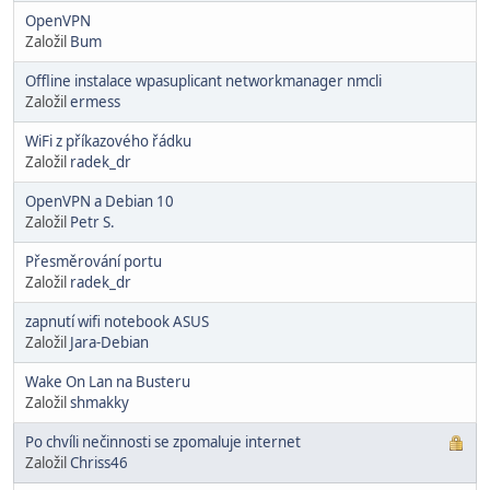
OpenVPN
Založil
Bum
Offline instalace wpasuplicant networkmanager nmcli
Založil
ermess
WiFi z příkazového řádku
Založil
radek_dr
OpenVPN a Debian 10
Založil
Petr S.
Přesměrování portu
Založil
radek_dr
zapnutí wifi notebook ASUS
Založil
Jara-Debian
Wake On Lan na Busteru
Založil
shmakky
Po chvíli nečinnosti se zpomaluje internet
Založil
Chriss46