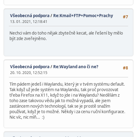
Všeobecná podpora
/
Re:Kmail+FTP+Pomoc+Prachy
#7
13. 01. 2021, 12:18:41
Nechci vám do toho nějak zbytečně kecat, ale řešení by mělo
být zde zveřejněno.
Všeobecná podpora
/
Re:Wayland ano či ne?
#8
20. 10. 2020, 12:52:15
Tím pádem jedeš i Waylandu, který je v tvém systému default.
Tak když už jede systém na Waylandu, tak proč provozovat
třeba Firefox na X11, když to jde i na Waylandu? Nedělám z
toho zase takovou vědu jak to možná vypadá, ale jsem
zastáncem nových technologií, tak se je prostě snažím
používat, když je to možné. Někdy i za cenu ruční konfigurace.
Nic víc, nic míň... :)