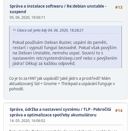
Správa a instalace softwaru
/
Re:debian unstable -
#13
suspend
05. 06. 2020, 19:56:11
Citace od: JoHo kdy 04. 06. 2020, 18:28:21
Pokud používám Debian Buster, uspání do paměti,
restart i vypnutí funguií bezvadně. Pokud však povýším
na Debian Unstable, nemohu uspat. Souvisí to s
nastavením /etc/systemd/sleep.conf nebo s povýšením
jádra? Děkuji za každou odpověď.
Co je to za HW? Jak uspáváš? Jaké jádro a prostředí? Mám
aktualizovaný Sid + Gnome + Thinkpad a uspávání funguje v
pohodě.
Správa, údržba a nastavení systému
/
TLP - Pokročilá
#14
správa a optimalizace spotřeby akumulátoru
14. 05. 2020, 16:06:02