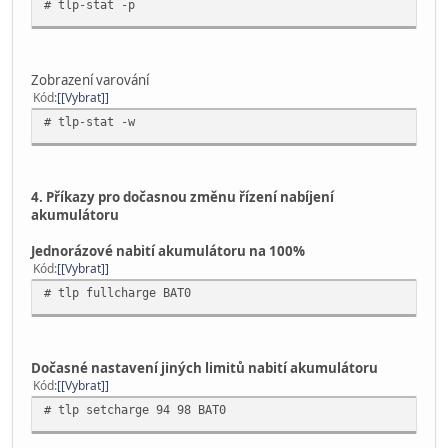
# tlp-stat -p
Zobrazení varování
Kód
[Vybrat]
# tlp-stat -w
4. Příkazy pro dočasnou změnu řízení nabíjení
akumulátoru
Jednorázové nabití akumulátoru na 100%
Kód
[Vybrat]
# tlp fullcharge BAT0
Dočasné nastavení jiných limitů nabití akumulátoru
Kód
[Vybrat]
# tlp setcharge 94 98 BAT0