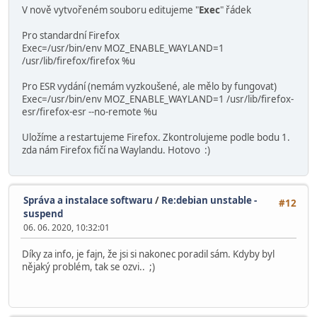
V nově vytvořeném souboru editujeme "
Exec
" řádek
Pro standardní Firefox
Exec=/usr/bin/env MOZ_ENABLE_WAYLAND=1
/usr/lib/firefox/firefox %u
Pro ESR vydání (nemám vyzkoušené, ale mělo by fungovat)
Exec=/usr/bin/env MOZ_ENABLE_WAYLAND=1 /usr/lib/firefox-
esr/firefox-esr --no-remote %u
Uložíme a restartujeme Firefox. Zkontrolujeme podle bodu 1.
zda nám Firefox fičí na Waylandu. Hotovo :)
Správa a instalace softwaru
/
Re:debian unstable -
#12
suspend
06. 06. 2020, 10:32:01
Díky za info, je fajn, že jsi si nakonec poradil sám. Kdyby byl
nějaký problém, tak se ozvi.. ;)