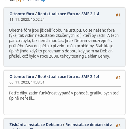
O tomto fóru
/
Re:Aktualizace fóra na SMF 2.1.4
#1
11. 11. 2023, 15:02:24
Obecně fóra jsou již delší dobu na ústupu. Co se našeho fóra
týká, tak vidím nedostatek zkušených lidí, kteří by radili. A těch
pár co zbylo, tak nemá moc čas. Jinak Debian samozřejmě v
průběhu času dospěl a trpí velmi málo problémy. Stabilita je
úplně jinde když to porovnám s dobou, kdy jsem na Debian
přešel, což bylo v roce 2008, tehdy testing Debian Lenny.
O tomto fóru
/
Re:Aktualizace fóra na SMF 2.1.4
#2
05. 11. 2023, 14:38:51
Petře díky, zatím funkčnost vypadá v pohodě, grafiku bych teď
úplně neřešil...
Získání a instalace Debianu
/
Re:instalace debian sid z
#3