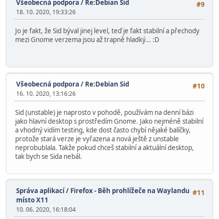
Všeobecná podpora
/
Re:Debian Sid
#9
18. 10. 2020, 19:33:26
Jo je fakt, že Sid býval jinej level, teď je fakt stabilní a přechody
mezi Gnome verzema jsou až trapně hladký... :D
Všeobecná podpora
/
Re:Debian Sid
#10
16. 10. 2020, 13:16:26
Sid (unstable) je naprosto v pohodě, používám na denní bázi
jako hlavní desktop s prostředím Gnome. Jako nejméně stabilní
a vhodný vidím testing, kde dost často chybí nějaké balíčky,
protože stará verze je vyřazena a nová ještě z unstable
neprobublala. Takže pokud chceš stabilní a aktuální desktop,
tak bych se Sida nebál.
Správa aplikací
/
Firefox - Běh prohlížeče na Waylandu
#11
místo X11
10. 06. 2020, 16:18:04