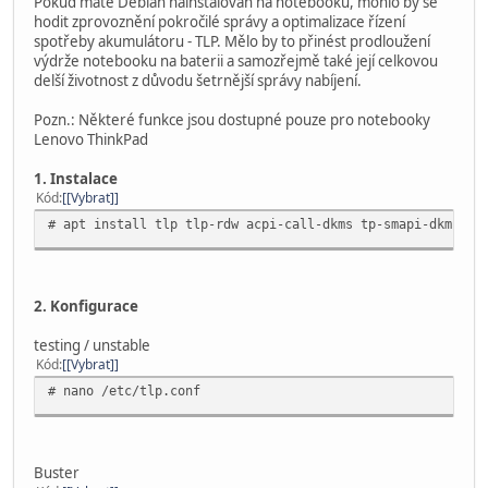
Pokud máte Debian nainstalován na notebooku, mohlo by se
hodit zprovoznění pokročilé správy a optimalizace řízení
spotřeby akumulátoru - TLP. Mělo by to přinést prodloužení
výdrže notebooku na baterii a samozřejmě také její celkovou
delší životnost z důvodu šetrnější správy nabíjení.
Pozn.: Některé funkce jsou dostupné pouze pro notebooky
Lenovo ThinkPad
1. Instalace
Kód
[Vybrat]
# apt install tlp tlp-rdw acpi-call-dkms tp-smapi-dkms
2. Konfigurace
testing / unstable
Kód
[Vybrat]
# nano /etc/tlp.conf
Buster