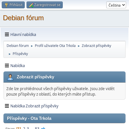
Přihlásit
Zaregistrovat se
Debian fórum
Hlavní nabídka
Debian fórum
Profil uživatele Ota Trkola
Zobrazit příspěvky
►
►
Příspěvky
►
Nabídka
Zobrazit příspěvky
Zde lze prohlédnout všech příspěvky uživatele. Jsou zde vidět
pouze příspěvky z oblastí, do kterých máte přístup.
Nabídka Zobrazit příspěvky
Příspěvky - Ota Trkola
2
3
...
83
Stran
1