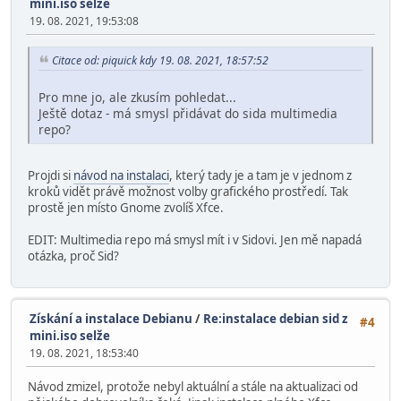
mini.iso selže
19. 08. 2021, 19:53:08
Citace od: piquick kdy 19. 08. 2021, 18:57:52
Pro mne jo, ale zkusím pohledat...
Ještě dotaz - má smysl přidávat do sida multimedia
repo?
Projdi si
návod na instalaci
, který tady je a tam je v jednom z
kroků vidět právě možnost volby grafického prostředí. Tak
prostě jen místo Gnome zvolíš Xfce.
EDIT: Multimedia repo má smysl mít i v Sidovi. Jen mě napadá
otázka, proč Sid?
Získání a instalace Debianu
/
Re:instalace debian sid z
#4
mini.iso selže
19. 08. 2021, 18:53:40
Návod zmizel, protože nebyl aktuální a stále na aktualizaci od