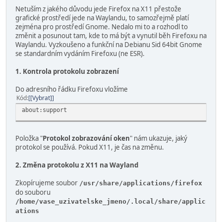
Netuším z jakého důvodu jede Firefox na X11 přestože
grafické prostředí jede na Waylandu, to samozřejmě platí
zejména pro prostředí Gnome. Nedalo mi to a rozhodl to
změnit a posunout tam, kde to má být a vynutil běh Firefoxu na
Waylandu. Vyzkoušeno a funkční na Debianu Sid 64bit Gnome
se standardním vydáním Firefoxu (ne ESR).
1. Kontrola protokolu zobrazení
Do adresního řádku Firefoxu vložíme
Kód
[Vybrat]
about:support
Položka "
Protokol zobrazování oken
" nám ukazuje, jaký
protokol se používá. Pokud X11, je čas na změnu.
2. Změna protokolu z X11 na Wayland
Zkopírujeme soubor
/usr/share/applications/firefox
do souboru
/home/vase_uzivatelske_jmeno/.local/share/applic
ations