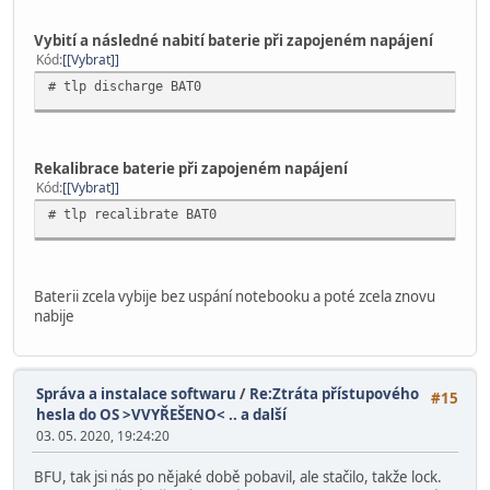
Vybití a následné nabití baterie při zapojeném napájení
Kód
[Vybrat]
# tlp discharge BAT0
Rekalibrace baterie při zapojeném napájení
Kód
[Vybrat]
# tlp recalibrate BAT0
Baterii zcela vybije bez uspání notebooku a poté zcela znovu
nabije
Správa a instalace softwaru
/
Re:Ztráta přístupového
#15
hesla do OS >VVYŘEŠENO< .. a další
03. 05. 2020, 19:24:20
BFU, tak jsi nás po nějaké době pobavil, ale stačilo, takže lock.