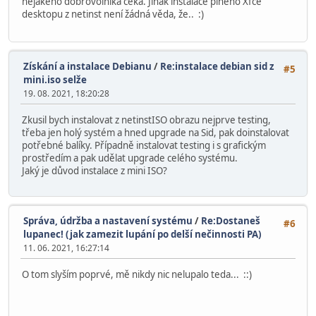
nějakého dobrovolníka čeká. Jinak instalace plného Xfce
desktopu z netinst není žádná věda, že.. :)
Získání a instalace Debianu
/
Re:instalace debian sid z
#5
mini.iso selže
19. 08. 2021, 18:20:28
Zkusil bych instalovat z netinstISO obrazu nejprve testing,
třeba jen holý systém a hned upgrade na Sid, pak doinstalovat
potřebné balíky. Případně instalovat testing i s grafickým
prostředím a pak udělat upgrade celého systému.
Jaký je důvod instalace z mini ISO?
Správa, údržba a nastavení systému
/
Re:Dostaneš
#6
lupanec! (jak zamezit lupání po delší nečinnosti PA)
11. 06. 2021, 16:27:14
O tom slyším poprvé, mě nikdy nic nelupalo teda... ::)