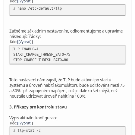
Kód
[Vybrat]
# nano /etc/default/tlp
Začněme základním nastavením, odkomentujeme a upravíme
následující řádky:
Kód
[Vybrat]
TLP_ENABLE=1
START_CHARGE_THRESH_BAT0=75
STOP_CHARGE_THRESH_BAT0=80
Toto nastavení nám zajistí, že TLP bude aktivní po startu
systému a úroveň nabití akumulátoru bude udržována mezi 75
a 80% i při zapojeném napájení, což je daleko šetrnější, než
neustále udržovat úroveň nabití na 100%.
3. Příkazy pro kontrolu stavu
Výpis aktuální konfigurace
Kód
[Vybrat]
# tlp-stat -c