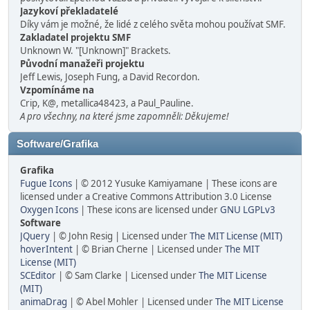
Jazykoví překladatelé
Díky vám je možné, že lidé z celého světa mohou používat SMF.
Zakladatel projektu SMF
Unknown W. "[Unknown]" Brackets.
Původní manažeři projektu
Jeff Lewis, Joseph Fung, a David Recordon.
Vzpomínáme na
Crip, K@, metallica48423, a Paul_Pauline.
A pro všechny, na které jsme zapomněli: Děkujeme!
Software/Grafika
Grafika
Fugue Icons
| © 2012 Yusuke Kamiyamane | These icons are
licensed under a Creative Commons Attribution 3.0 License
Oxygen Icons
| These icons are licensed under
GNU LGPLv3
Software
JQuery
| © John Resig | Licensed under
The MIT License (MIT)
hoverIntent
| © Brian Cherne | Licensed under
The MIT
License (MIT)
SCEditor
| © Sam Clarke | Licensed under
The MIT License
(MIT)
animaDrag
| © Abel Mohler | Licensed under
The MIT License