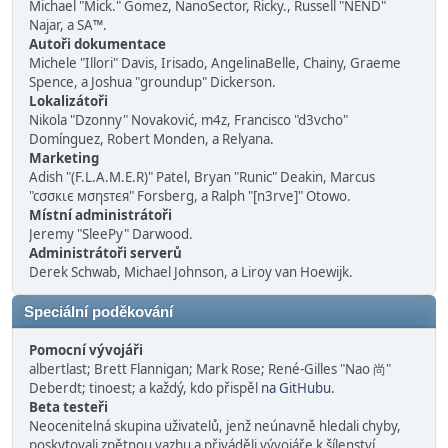
Michael "Mick." Gomez, NanoSector, Ricky., Russell "NEND"
Najar, a SA™.
Autoři dokumentace
Michele "Illori" Davis, Irisado, AngelinaBelle, Chainy, Graeme
Spence, a Joshua "groundup" Dickerson.
Lokalizátoři
Nikola "Dzonny" Novaković, m4z, Francisco "d3vcho"
Domínguez, Robert Monden, a Relyana.
Marketing
Adish "(F.L.A.M.E.R)" Patel, Bryan "Runic" Deakin, Marcus
"cσσкιє мσηѕтєя" Forsberg, a Ralph "[n3rve]" Otowo.
Místní administrátoři
Jeremy "SleePy" Darwood.
Administrátoři serverů
Derek Schwab, Michael Johnson, a Liroy van Hoewijk.
Speciální poděkování
Pomocní vývojáři
albertlast; Brett Flannigan; Mark Rose; René-Gilles "Nao 尚"
Deberdt; tinoest; a každý, kdo přispěl
na GitHubu
.
Beta testeři
Neocenitelná skupina uživatelů, jenž neúnavně hledali chyby,
poskytovali zpětnou vazbu a přiváděli vývojáře k šílenství.