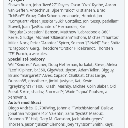
Shawn Bulen, John "live627" Rayes, Oscar "Ozp" Rydhé, Aaron
van Geffen, Antechinus, Bjoern "Bloc" Kristiansen, Brad
"IchBin™" Grow, Colin Schoen, emanuele, Hendrik Jan
"Compuart" Visser, Jessica "Suki" González, Jon "Sesquipedalian"
Stovell, Juan "JayBachatero" Hernandez, Karl
"RegularExpression" Benson, Matthew "Labradoodle-360"
Kerle, Grudge, Michael "Oldiesmann" Eshom, Michael "Thantos"
Miller, Norv, Peter "Arantor" Spicer, Selman "[SiNaN]" Eser, Shitiz
"Dragooon" Garg, Theodore "Orstio" Hildebrandt, Thorsten
"TE" Eurich, a winrules.
Specialisté podpory
Will "Kindred" Wagner, Doug Heffernan, lurkalot, Steve, Aleksi
"Lex" Kilpinen, br360, GigaWatt, ziycon, Adam Tallon, Bigguy,
Bruno "margarett" Alves, CapadY, ChalkCat, Chas Large,
Duncan85, gbsothere, JimM, Justyne, Kat, Kevin
"greyknight17" Hou, Krash, Mashby, Michael Colin Blaber, Old
Fossil, S-Ace, shadav, Storman™, Wade "sησω" Poulsen, a
xenovanis.
Autoři modifikací
Diego Andrés, GL700Wing, Johnnie "TwitchisMental" Ballew,
Jonathan "vbgamer45" Valentin, Sami "SychO" Mazouz,
Brannon "B" Hall, Gary M. Gadsdon, Jack "akabugeyes"
Thorsen, Jason "JBlaze" Clemons, Joey "Tyrsson" Smith, Kays,