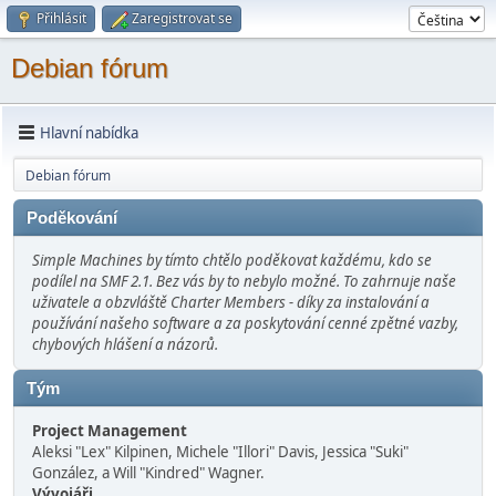
Přihlásit
Zaregistrovat se
Debian fórum
Hlavní nabídka
Debian fórum
Poděkování
Simple Machines by tímto chtělo poděkovat každému, kdo se
podílel na SMF 2.1. Bez vás by to nebylo možné. To zahrnuje naše
uživatele a obzvláště Charter Members - díky za instalování a
používání našeho software a za poskytování cenné zpětné vazby,
chybových hlášení a názorů.
Tým
Project Management
Aleksi "Lex" Kilpinen, Michele "Illori" Davis, Jessica "Suki"
González, a Will "Kindred" Wagner.
Vývojáři