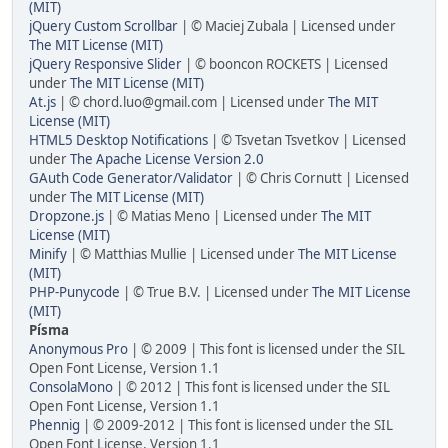
(MIT)
jQuery Custom Scrollbar
| © Maciej Zubala | Licensed under
The MIT License (MIT)
jQuery Responsive Slider
| © booncon ROCKETS | Licensed
under
The MIT License (MIT)
At.js
| © chord.luo@gmail.com | Licensed under
The MIT
License (MIT)
HTML5 Desktop Notifications
| © Tsvetan Tsvetkov | Licensed
under
The Apache License Version 2.0
GAuth Code Generator/Validator
| © Chris Cornutt | Licensed
under
The MIT License (MIT)
Dropzone.js
| © Matias Meno | Licensed under
The MIT
License (MIT)
Minify
| © Matthias Mullie | Licensed under
The MIT License
(MIT)
PHP-Punycode
| © True B.V. | Licensed under
The MIT License
(MIT)
Písma
Anonymous Pro
| © 2009 | This font is licensed under the SIL
Open Font License, Version 1.1
ConsolaMono
| © 2012 | This font is licensed under the SIL
Open Font License, Version 1.1
Phennig
| © 2009-2012 | This font is licensed under the SIL
Open Font License, Version 1.1