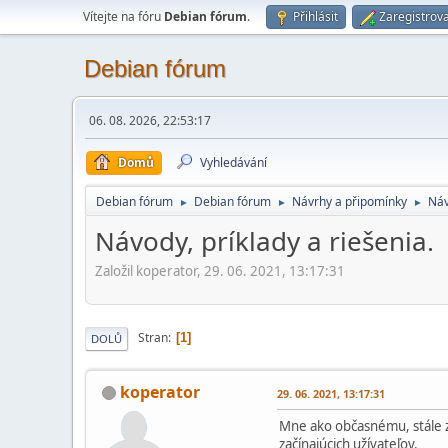
Vítejte na fóru
Debian fórum
.
Přihlásit
Zaregistrova
Debian fórum
06. 08. 2026, 22:53:17
Domů
Vyhledávání
Debian fórum
Debian fórum
Návrhy a připomínky
Náv
►
►
►
Návody, príklady a riešenia.
Založil koperator, 29. 06. 2021, 13:17:31
Stran
1
DOLŮ
koperator
29. 06. 2021, 13:17:31
Mne ako občasnému, stále 
začínajúcich užívateľov.