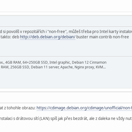
 si povolíš v repozitářích i "non-free", můžeš třeba pro Intel karty instal
á takto: deb
http://deb.debian.org/debian/
buster main contrib non-free
ax., 4GB RAM, 64+250GB SSD, Intel graphic, Debian 12 Cinnamon
 RAM, 256GB SSD, Debian 11 server, Apache, Nginx proxy, KVM...
at z tohohle obrazu:
https://cdimage.debian.org/cdimage/unofficial/non-
talaci s drátovou sítí (LAN) spíš jak přes bezdrát, ale z daleka ne vždy nut