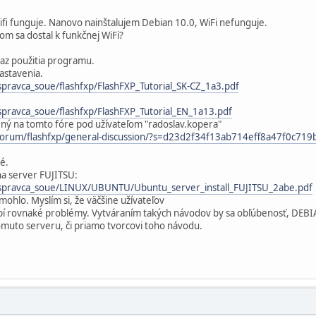
ifi funguje. Nanovo nainštalujem Debian 10.0, WiFi nefunguje.
m sa dostal k funkčnej WiFi?
az použitia programu.
astavenia.
spravca_soue/flashfxp/FlashFXP_Tutorial_SK-CZ_1a3.pdf
spravca_soue/flashfxp/FlashFXP_Tutorial_EN_1a13.pdf
ný na tomto fóre pod užívateľom "radoslav.kopera"
/forum/flashfxp/general-discussion/?s=d23d2f34f13ab714eff8a47f0c719
é.
a server FUJITSU:
/spravca_soue/LINUX/UBUNTU/Ubuntu_server_install_FUJITSU_2abe.pdf
ohlo. Myslím si, že väčšine užívateľov
robí rovnaké problémy. Vytváraním takých návodov by sa obľúbenosť, DEB
tomuto serveru, či priamo tvorcovi toho návodu.