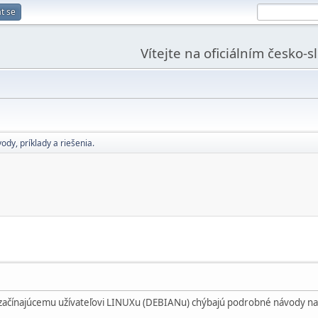
t se
Vítejte na oficiálním česko-
ody, príklady a riešenia.
začínajúcemu užívateľovi LINUXu (DEBIANu) chýbajú podrobné návody na 