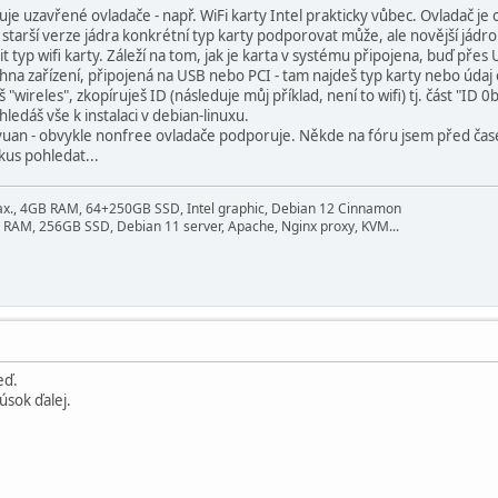
e uzavřené ovladače - např. WiFi karty Intel prakticky vůbec. Ovladač je 
arší verze jádra konkrétní typ karty podporovat může, ale novější jádro
tit typ wifi karty. Záleží na tom, jak je karta v systému připojena, buď přes 
chna zařízení, připojená na USB nebo PCI - tam najdeš typ karty nebo údaj 
 "wireles", zkopíruješ ID (následuje můj příklad, není to wifi) tj. část "ID
hledáš vše k instalaci v debian-linuxu.
vuan - obvykle nonfree ovladače podporuje. Někde na fóru jsem před časem
kus pohledat...
ax., 4GB RAM, 64+250GB SSD, Intel graphic, Debian 12 Cinnamon
 RAM, 256GB SSD, Debian 11 server, Apache, Nginx proxy, KVM...
eď.
sok ďalej.