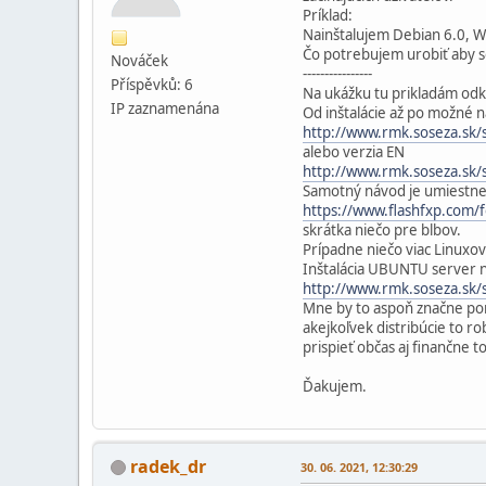
Príklad:
Nainštalujem Debian 6.0, W
Čo potrebujem urobiť aby so
Nováček
----------------
Příspěvků: 6
Na ukážku tu prikladám odk
IP zaznamenána
Od inštalácie až po možné n
http://www.rmk.soseza.sk/
alebo verzia EN
http://www.rmk.soseza.sk/
Samotný návod je umiestne
https://www.flashfxp.com
skrátka niečo pre blbov.
Prípadne niečo viac Linuxov
Inštalácia UBUNTU server n
http://www.rmk.soseza.sk
Mne by to aspoň značne pom
akejkoľvek distribúcie to 
prispieť občas aj finančne 
Ďakujem.
radek_dr
30. 06. 2021, 12:30:29