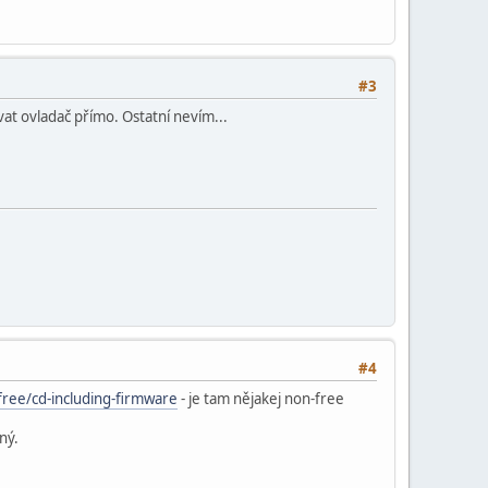
#3
ovat ovladač přímo. Ostatní nevím...
#4
free/cd-including-firmware
- je tam nějakej non-free
ný.