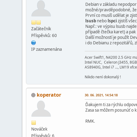
Debian v základu nepodporuj
možné/pravděpodobné, že st
První co musíš udělat je zjis
lsusb
nebo
lspci
zjistíš vše
Např.: ve výpisu lsusb najdeš
Začátečník
případě čtečka karet) a pak 
Příspěvků: 60
Další možností je použít De
i do Debianu z repozitářů, z
IP zaznamenána
Acer Swift1, N4200 2.5 GHz m
Intel NUC, Celeron J3455, 8GB
AS8940G, Intel i7 ..., LM19 xfce
Nikdo není dokonalý !
koperator
30. 06. 2021, 14:54:18
Ďakujem ti za rýchlu odpov
Zasa sa môžem posunúť o kú
RMK.
Nováček
Příspěvků: 6