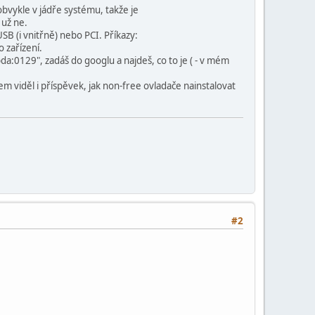
obvykle v jádře systému, takže je
 už ne.
USB (i vnitřně) nebo PCI. Příkazy:
o zařízení.
 0bda:0129", zadáš do googlu a najdeš, co to je ( - v mém
 viděl i příspěvek, jak non-free ovladače nainstalovat
#2