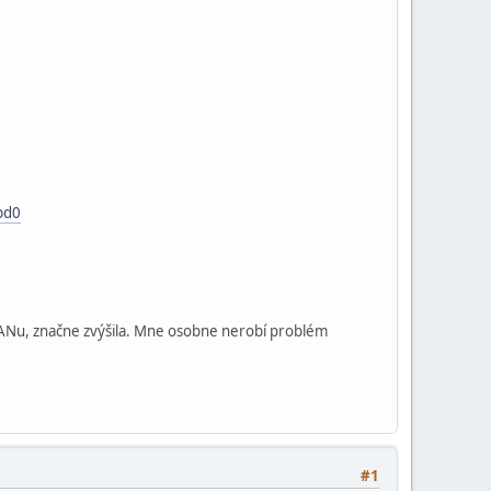
bd0
IANu, značne zvýšila. Mne osobne nerobí problém
#1