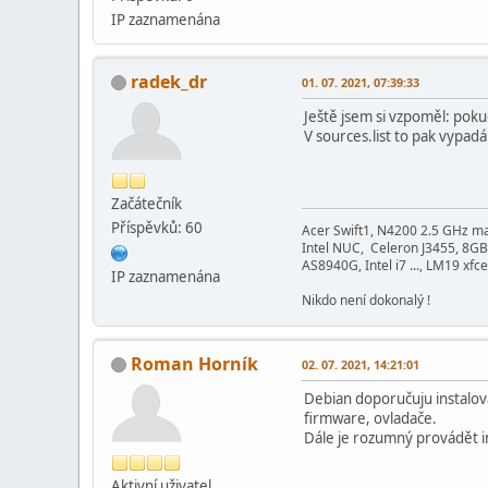
IP zaznamenána
radek_dr
01. 07. 2021, 07:39:33
Ještě jsem si vzpoměl: pokud
V sources.list to pak vypad
Začátečník
Příspěvků: 60
Acer Swift1, N4200 2.5 GHz m
Intel NUC, Celeron J3455, 8GB
AS8940G, Intel i7 ..., LM19 xfce
IP zaznamenána
Nikdo není dokonalý !
Roman Horník
02. 07. 2021, 14:21:01
Debian doporučuju instalov
firmware, ovladače.
Dále je rozumný provádět ins
Aktivní­ uživatel