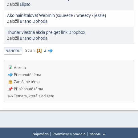
Založil
Elipso
Ako nainštalovať Webmin (squeeze / wheezy / jessie)
Založil
Brano Dohoda
Thunar vlastná akcia pre get link Dropbox
Založil
Brano Dohoda
2
Stran
1
NAHORU
Anketa
Přesunuté téma
Zamčené téma
Připíchnuté téma
Témata, která sledujete
|
|
Nápověda
Podmínky a pravidla
Nahoru ▲