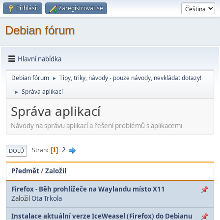
Přihlásit
Zaregistrovat se
Debian fórum
Hlavní nabídka
Debian fórum
Tipy, triky, návody - pouze návody, nevkládat dotazy!
►
Správa aplikací
►
Správa aplikací
Návody na správu aplikací a řešení problémů s aplikacemi
2
Stran
1
DOLŮ
Předmět
/
Založil
Firefox - Běh prohlížeče na Waylandu místo X11
Založil
Ota Trkola
Instalace aktuální verze IceWeasel (Firefox) do Debianu