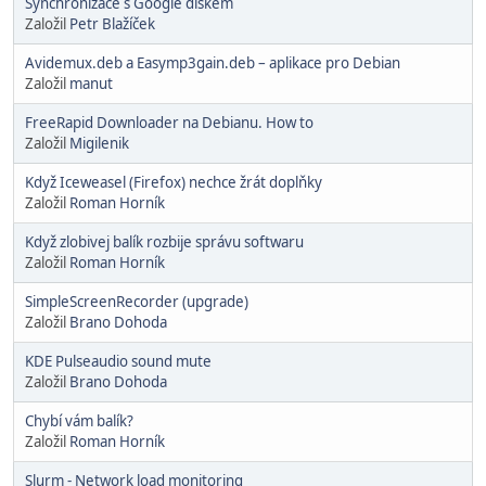
Synchronizace s Google diskem
Založil
Petr Blažíček
Avidemux.deb a Easymp3gain.deb – aplikace pro Debian
Založil
manut
FreeRapid Downloader na Debianu. How to
Založil
Migilenik
Když Iceweasel (Firefox) nechce žrát doplňky
Založil
Roman Horník
Když zlobivej balík rozbije správu softwaru
Založil
Roman Horník
SimpleScreenRecorder (upgrade)
Založil
Brano Dohoda
KDE Pulseaudio sound mute
Založil
Brano Dohoda
Chybí vám balík?
Založil
Roman Horník
Slurm - Network load monitoring