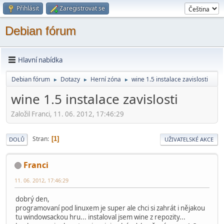
Přihlásit
Zaregistrovat se
Debian fórum
Hlavní nabídka
Debian fórum
Dotazy
Herní­ zóna
wine 1.5 instalace zavislosti
►
►
►
wine 1.5 instalace zavislosti
Založil Franci, 11. 06. 2012, 17:46:29
Stran
1
DOLŮ
UŽIVATELSKÉ AKCE
Franci
11. 06. 2012, 17:46:29
dobrý den,
programovaní pod linuxem je super ale chci si zahrát i nějakou
tu windowsackou hru... instaloval jsem wine z repozity...