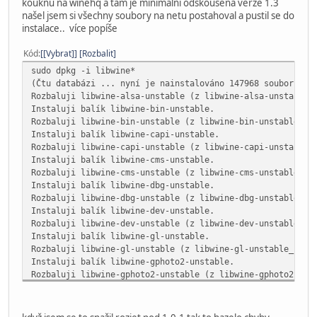
kouknu na winehq a tam je minimalní odskoušená verze 1.3
našel jsem si všechny soubory na netu postahoval a pustil se do
instalace.. více popíše
Kód
[Vybrat]
Rozbalit
sudo dpkg -i libwine*
(Čtu databázi ... nyní je nainstalováno 147968 souborů a 
Rozbaluji libwine-alsa-unstable (z libwine-alsa-unstable_
Instaluji balík libwine-bin-unstable.
Rozbaluji libwine-bin-unstable (z libwine-bin-unstable_1.
Instaluji balík libwine-capi-unstable.
Rozbaluji libwine-capi-unstable (z libwine-capi-unstable_
Instaluji balík libwine-cms-unstable.
Rozbaluji libwine-cms-unstable (z libwine-cms-unstable_1.
Instaluji balík libwine-dbg-unstable.
Rozbaluji libwine-dbg-unstable (z libwine-dbg-unstable_1.
Instaluji balík libwine-dev-unstable.
Rozbaluji libwine-dev-unstable (z libwine-dev-unstable_1.
Instaluji balík libwine-gl-unstable.
Rozbaluji libwine-gl-unstable (z libwine-gl-unstable_1.5.
Instaluji balík libwine-gphoto2-unstable.
Rozbaluji libwine-gphoto2-unstable (z libwine-gphoto2-uns
Instaluji balík libwine-ldap-unstable.
Rozbaluji libwine-ldap-unstable (z libwine-ldap-unstable_
Instaluji balík libwine-openal-unstable.