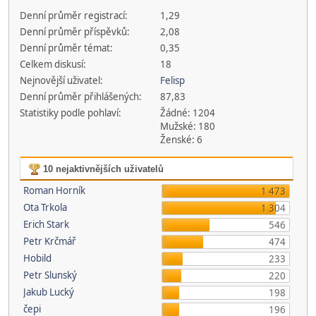
Denní průměr registrací:
1,29
Denní průměr příspěvků:
2,08
Denní průměr témat:
0,35
Celkem diskusí:
18
Nejnovější uživatel:
Felisp
Denní průměr přihlášených:
87,83
Statistiky podle pohlaví:
Žádné: 1204
Mužské: 180
Ženské: 6
10 nejaktivnějších uživatelů
Roman Horník
1 473
Ota Trkola
1 304
Erich Stark
546
Petr Krčmář
474
Hobild
233
Petr Slunský
220
Jakub Lucký
198
čepi
196