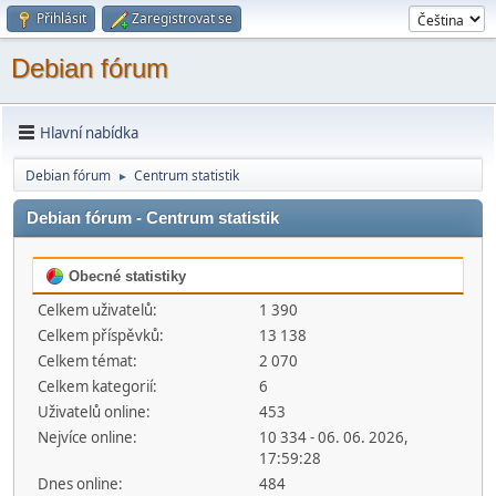
Přihlásit
Zaregistrovat se
Debian fórum
Hlavní nabídka
Debian fórum
Centrum statistik
►
Debian fórum - Centrum statistik
Obecné statistiky
Celkem uživatelů:
1 390
Celkem příspěvků:
13 138
Celkem témat:
2 070
Celkem kategorií:
6
Uživatelů online:
453
Nejvíce online:
10 334 - 06. 06. 2026,
17:59:28
Dnes online:
484