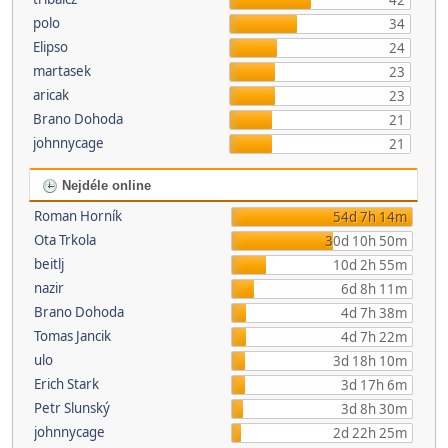
42
polo
34
Elipso
24
martasek
23
aricak
23
Brano Dohoda
21
johnnycage
21
Nejdéle online
Roman Horník
54d 7h 14m
Ota Trkola
30d 10h 50m
beitlj
10d 2h 55m
nazir
6d 8h 11m
Brano Dohoda
4d 7h 38m
Tomas Jancik
4d 7h 22m
ulo
3d 18h 10m
Erich Stark
3d 17h 6m
Petr Slunský
3d 8h 30m
johnnycage
2d 22h 25m