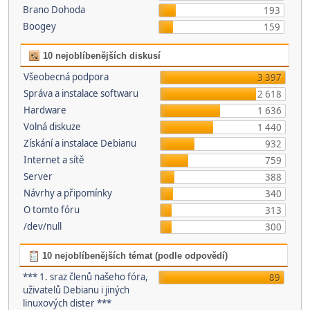
Brano Dohoda
193
Boogey
159
10 nejoblíbenějších diskusí
Všeobecná podpora
3 397
Správa a instalace softwaru
2 618
Hardware
1 636
Volná diskuze
1 440
Získání a instalace Debianu
932
Internet a sítě
759
Server
388
Návrhy a připomínky
340
O tomto fóru
313
/dev/null
300
10 nejoblíbenějších témat (podle odpovědí)
*** 1. sraz členů našeho fóra,
89
uživatelů Debianu i jiných
linuxových dister ***