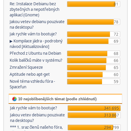
Re: Instalace Debianu bez
81
zbytečných a nepotřebných
aplikací (Gnome)
Jakou vetev debianu pouzivate
78
na desktopu?
Jak rychle vám to bootuje?
72
▶ Kompilace jádra - podrobný
69
návod [Aktualizováno]
Přechod z Ubuntu na Debian
68
Kolik balíčků máte v systému?
66
Zmražení Squeeze
65
Aptitude nebo apt-get
60
Nové téma vzhledu fóra -
59
Spacefun
10 nejoblíbenějších témat (podle zhlédnutí)
Jak rychle vám to bootuje?
341 695
Jakou vetev debianu pouzivate
313 867
na desktopu?
*** 1. sraz členů našeho fóra,
294 799