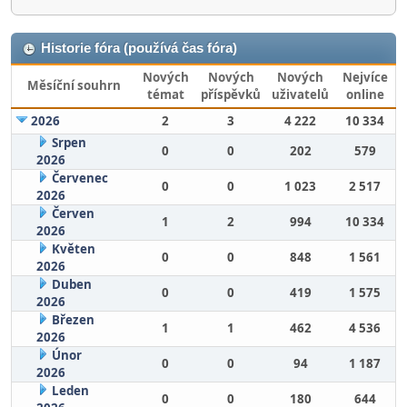
Historie fóra (používá čas fóra)
Nových
Nových
Nových
Nejvíce
Měsíční souhrn
témat
příspěvků
uživatelů
online
2026
2
3
4 222
10 334
Srpen
0
0
202
579
2026
Červenec
0
0
1 023
2 517
2026
Červen
1
2
994
10 334
2026
Květen
0
0
848
1 561
2026
Duben
0
0
419
1 575
2026
Březen
1
1
462
4 536
2026
Únor
0
0
94
1 187
2026
Leden
0
0
180
644