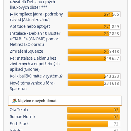
uživatelů Debianu i jiných
linuxových dister ***
▶ Kompilace jádra - podrobný
291 506
návod [Aktualizováno]
Aptitude nebo apt-get
271 859
Instalace - Debian 10 Buster
267 858
>STABLE< (GNOME) pomocí
Netinst ISO obrazu
Zmražení Squeeze
265 418
Re: Instalace Debianu bez
249 657
zbytečných a nepotřebných
aplikací (Gnome)
Kolik balíčků máte v systému?
243 323
Nové téma vzhledu fóra -
234 618
Spacefun
Nejvíce nových témat
Ota Trkola
93
Roman Horník
92
Erich Stark
72
tribalcz