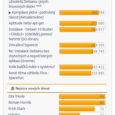
uživatelů Debianu i jiných
linuxových dister ***
▶ Kompilace jádra - podrobný
290 184
návod [Aktualizováno]
Aptitude nebo apt-get
271 060
Instalace - Debian 10 Buster
266 917
>STABLE< (GNOME) pomocí
Netinst ISO obrazu
Zmražení Squeeze
264 595
Re: Instalace Debianu bez
248 745
zbytečných a nepotřebných
aplikací (Gnome)
Kolik balíčků máte v systému?
242 422
Nové téma vzhledu fóra -
233 885
Spacefun
Nejvíce nových témat
Ota Trkola
93
Roman Horník
92
Erich Stark
72
tribalcz