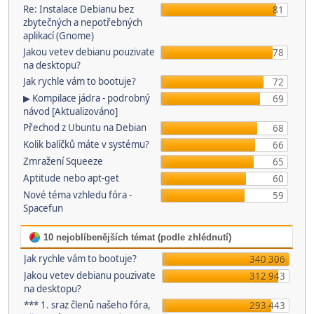
Re: Instalace Debianu bez
81
zbytečných a nepotřebných
aplikací (Gnome)
Jakou vetev debianu pouzivate
78
na desktopu?
Jak rychle vám to bootuje?
72
▶ Kompilace jádra - podrobný
69
návod [Aktualizováno]
Přechod z Ubuntu na Debian
68
Kolik balíčků máte v systému?
66
Zmražení Squeeze
65
Aptitude nebo apt-get
60
Nové téma vzhledu fóra -
59
Spacefun
10 nejoblíbenějších témat (podle zhlédnutí)
Jak rychle vám to bootuje?
340 306
Jakou vetev debianu pouzivate
312 943
na desktopu?
*** 1. sraz členů našeho fóra,
293 443