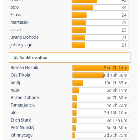
42
polo
34
Elipso
24
martasek
23
aricak
23
Brano Dohoda
21
johnnycage
21
Nejdéle online
Roman Horník
54d 7h 14m
Ota Trkola
30d 10h 50m
beitlj
10d 2h 55m
nazir
6d 8h 11m
Brano Dohoda
4d 7h 38m
Tomas Jancik
4d 7h 22m
ulo
3d 18h 10m
Erich Stark
3d 17h 6m
Petr Slunský
3d 8h 30m
johnnycage
2d 22h 25m