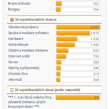
Brano Dohoda
193
Boogey
159
10 nejoblíbenějších diskusí
Všeobecná podpora
3 397
Správa a instalace softwaru
2 618
Hardware
1 636
Volná diskuze
1 440
Získání a instalace Debianu
932
Internet a sítě
759
Server
388
Návrhy a připomínky
340
O tomto fóru
313
/dev/null
300
10 nejoblíbenějších témat (podle odpovědí)
*** 1. sraz členů našeho fóra,
89
uživatelů Debianu i jiných
linuxových dister ***