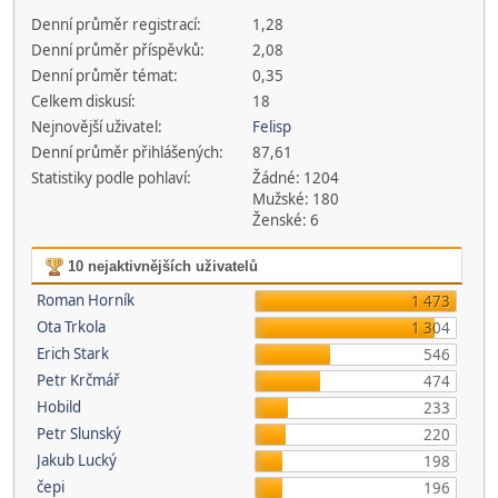
Denní průměr registrací:
1,28
Denní průměr příspěvků:
2,08
Denní průměr témat:
0,35
Celkem diskusí:
18
Nejnovější uživatel:
Felisp
Denní průměr přihlášených:
87,61
Statistiky podle pohlaví:
Žádné: 1204
Mužské: 180
Ženské: 6
10 nejaktivnějších uživatelů
Roman Horník
1 473
Ota Trkola
1 304
Erich Stark
546
Petr Krčmář
474
Hobild
233
Petr Slunský
220
Jakub Lucký
198
čepi
196