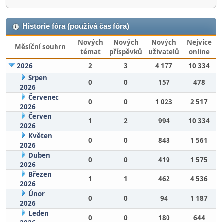
Historie fóra (používá čas fóra)
Nových
Nových
Nových
Nejvíce
Měsíční souhrn
témat
příspěvků
uživatelů
online
2026
2
3
4 177
10 334
Srpen
0
0
157
478
2026
Červenec
0
0
1 023
2 517
2026
Červen
1
2
994
10 334
2026
Květen
0
0
848
1 561
2026
Duben
0
0
419
1 575
2026
Březen
1
1
462
4 536
2026
Únor
0
0
94
1 187
2026
Leden
0
0
180
644