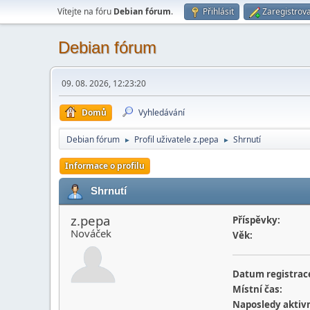
Vítejte na fóru
Debian fórum
.
Přihlásit
Zaregistrova
Debian fórum
09. 08. 2026, 12:23:20
Domů
Vyhledávání
Debian fórum
Profil uživatele z.pepa
Shrnutí
►
►
Informace o profilu
Shrnutí
z.pepa
Příspěvky:
Nováček
Věk:
Datum registrac
Místní čas:
Naposledy aktivn