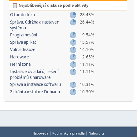
Nejoblíbenější diskuse podle aktivity
O tomto fóru
28,43%
Správa, údržba a nastavení
26,44%
systému
Programování
19,54%
Správa aplikací
15,57%
Volná diskuze
14,10%
Hardware
12,65%
Herní­ zóna
11,11%
Instalace ovladačů, řešení
11,11%
problémů s hardware
Správa a instalace softwaru
10,31%
Získání a instalace Debianu
10,30%
|
|
Nápověda
Podmínky a pravidla
Nahoru ▲