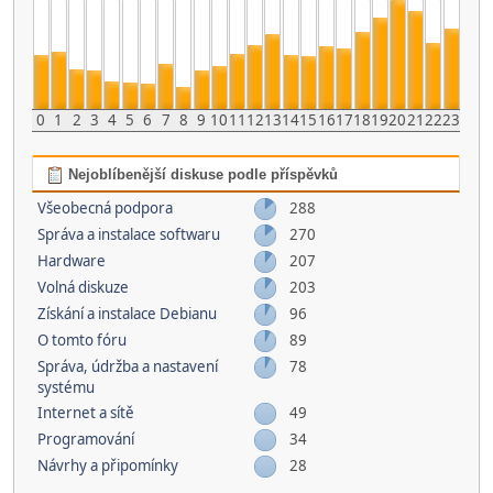
0
1
2
3
4
5
6
7
8
9
10
11
12
13
14
15
16
17
18
19
20
21
22
23
Nejoblíbenější diskuse podle příspěvků
Všeobecná podpora
288
Správa a instalace softwaru
270
Hardware
207
Volná diskuze
203
Získání a instalace Debianu
96
O tomto fóru
89
Správa, údržba a nastavení
78
systému
Internet a sítě
49
Programování
34
Návrhy a připomínky
28