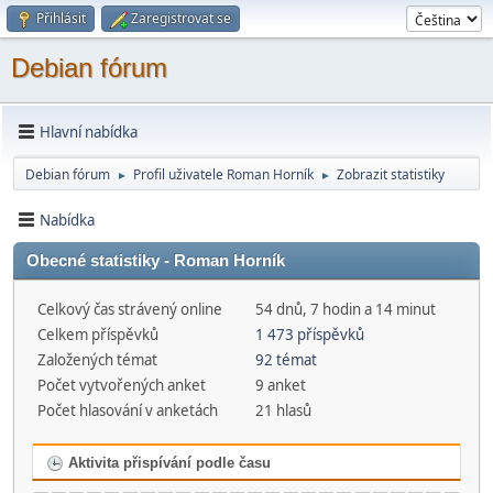
Přihlásit
Zaregistrovat se
Debian fórum
Hlavní nabídka
Debian fórum
Profil uživatele Roman Horník
Zobrazit statistiky
►
►
Nabídka
Obecné statistiky - Roman Horník
Celkový čas strávený online
54 dnů, 7 hodin a 14 minut
Celkem příspěvků
1 473 příspěvků
Založených témat
92 témat
Počet vytvořených anket
9 anket
Počet hlasování v anketách
21 hlasů
Aktivita přispívání podle času