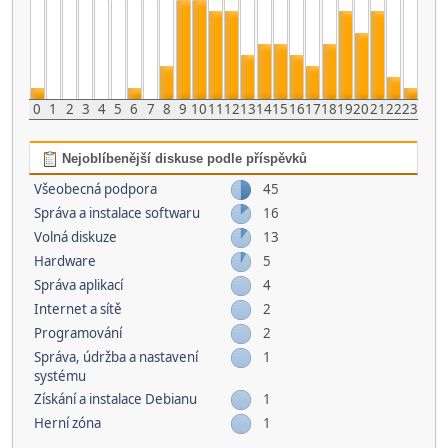
0
1
2
3
4
5
6
7
8
9
10
11
12
13
14
15
16
17
18
19
20
21
22
23
Nejoblíbenější diskuse podle příspěvků
Všeobecná podpora
45
Správa a instalace softwaru
16
Volná diskuze
13
Hardware
5
Správa aplikací
4
Internet a sítě
2
Programování
2
Správa, údržba a nastavení
1
systému
Získání a instalace Debianu
1
Herní­ zóna
1