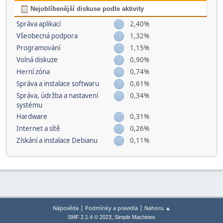
Nejoblíbenější diskuse podle aktivity
Správa aplikací
2,40%
Všeobecná podpora
1,32%
Programování
1,15%
Volná diskuze
0,90%
Herní­ zóna
0,74%
Správa a instalace softwaru
0,61%
Správa, údržba a nastavení
0,34%
systému
Hardware
0,31%
Internet a sítě
0,26%
Získání a instalace Debianu
0,11%
|
|
Nápověda
Podmínky a pravidla
Nahoru ▲
,
SMF 2.1.4 © 2023
Simple Machines