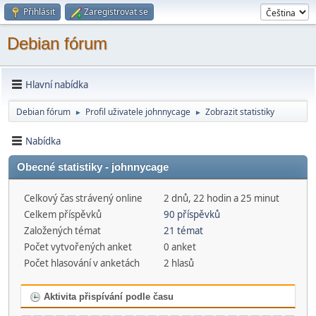
Přihlásit
Zaregistrovat se
Debian fórum
Hlavní nabídka
Debian fórum
Profil uživatele johnnycage
Zobrazit statistiky
►
►
Nabídka
Obecné statistiky - johnnycage
Celkový čas strávený online
2 dnů, 22 hodin a 25 minut
Celkem příspěvků
90 příspěvků
Založených témat
21 témat
Počet vytvořených anket
0 anket
Počet hlasování v anketách
2 hlasů
Aktivita přispívání podle času