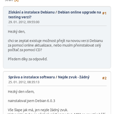
Získání a instalace Debianu
/
Debian online upgrade na
#1
testing verzi?
29. 01. 2012, 09:55:00
Hezký den,
chci se zeptat existuje možnost přejít na novou verzi Debianu
za pomocí online aktualizace, nebo musím přeinstalovat celý
počítač za pomocí CD?
Předem díky za odpověď.
Správa a instalace softwaru
/
Nejde zvuk - žádný
#2
25. 01. 2012, 08:35:13
Hezký den všem,
nainstaloval jsem Debian 6.0.3
Vše šlape jak má, jen nejde žádný zvuk.