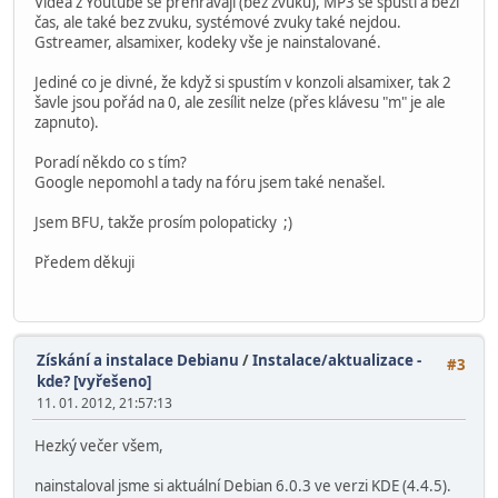
Videa z Youtube se přehrávají (bez zvuku), MP3 se spustí a běží
čas, ale také bez zvuku, systémové zvuky také nejdou.
Gstreamer, alsamixer, kodeky vše je nainstalované.
Jediné co je divné, že když si spustím v konzoli alsamixer, tak 2
šavle jsou pořád na 0, ale zesílit nelze (přes klávesu "m" je ale
zapnuto).
Poradí někdo co s tím?
Google nepomohl a tady na fóru jsem také nenašel.
Jsem BFU, takže prosím polopaticky ;)
Předem děkuji
Získání a instalace Debianu
/
Instalace/aktualizace -
#3
kde? [vyřešeno]
11. 01. 2012, 21:57:13
Hezký večer všem,
nainstaloval jsme si aktuální Debian 6.0.3 ve verzi KDE (4.4.5).