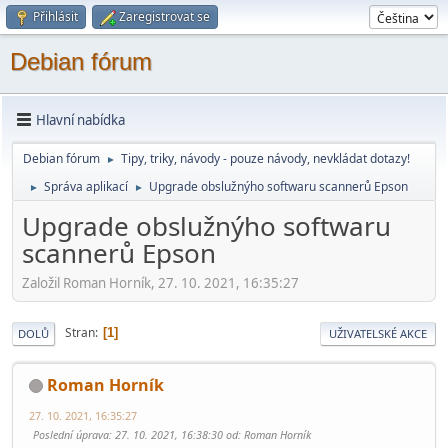
Přihlásit
Zaregistrovat se
Debian fórum
Hlavní nabídka
Debian fórum
Tipy, triky, návody - pouze návody, nevkládat dotazy!
►
Správa aplikací
Upgrade obslužnýho softwaru scannerů Epson
►
►
Upgrade obslužnýho softwaru
scannerů Epson
Založil Roman Horník, 27. 10. 2021, 16:35:27
Stran
1
DOLŮ
UŽIVATELSKÉ AKCE
Roman Horník
27. 10. 2021, 16:35:27
Poslední úprava
: 27. 10. 2021, 16:38:30 od: Roman Horník