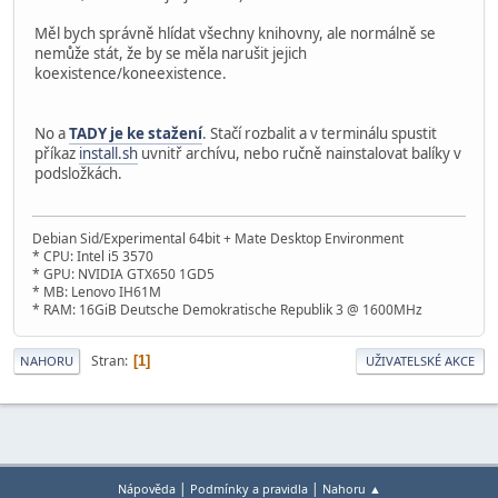
Měl bych správně hlídat všechny knihovny, ale normálně se
nemůže stát, že by se měla narušit jejich
koexistence/koneexistence.
No a
TADY je ke stažení
. Stačí rozbalit a v terminálu spustit
příkaz
install.sh
uvnitř archívu, nebo ručně nainstalovat balíky v
podsložkách.
Debian Sid/Experimental 64bit + Mate Desktop Environment
* CPU: Intel i5 3570
* GPU: NVIDIA GTX650 1GD5
* MB: Lenovo IH61M
* RAM: 16GiB Deutsche Demokratische Republik 3 @ 1600MHz
Stran
1
NAHORU
UŽIVATELSKÉ AKCE
|
|
Nápověda
Podmínky a pravidla
Nahoru ▲