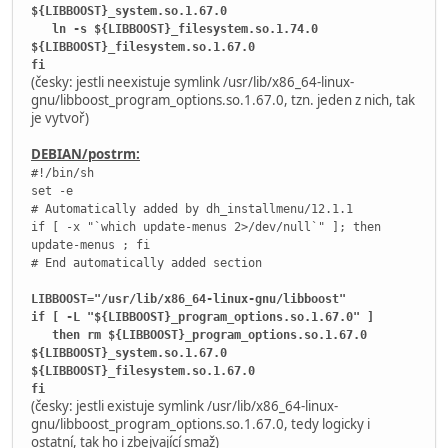
${LIBBOOST}_system.so.1.67.0
ln -s ${LIBBOOST}_filesystem.so.1.74.0
${LIBBOOST}_filesystem.so.1.67.0
fi
(česky: jestli neexistuje symlink /usr/lib/x86_64-linux-
gnu/libboost_program_options.so.1.67.0, tzn. jeden z nich, tak
je vytvoř)
DEBIAN/postrm:
#!/bin/sh
set -e
# Automatically added by dh_installmenu/12.1.1
if [ -x "`which update-menus 2>/dev/null`" ]; then
update-menus ; fi
# End automatically added section
LIBBOOST="/usr/lib/x86_64-linux-gnu/libboost"
if [ -L "${LIBBOOST}_program_options.so.1.67.0" ]
then rm ${LIBBOOST}_program_options.so.1.67.0
${LIBBOOST}_system.so.1.67.0
${LIBBOOST}_filesystem.so.1.67.0
fi
(česky: jestli existuje symlink /usr/lib/x86_64-linux-
gnu/libboost_program_options.so.1.67.0, tedy logicky i
ostatní, tak ho i zbejvající smaž)