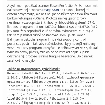
Abych mohl používat scanner Epson Perfection V19, musím mít
nainstalovanej program
Image Scan
od Epsonu, kterej mi
ovšem nevyhovuje, ale bez něj (nebo některýho z dalších dvou
balíků) nefunguje v XSane. Protože na něj Epson 2 roky
nesáhnul, vyžaduje starší knihovny libboost-filesystem1.67.0,
libboost-program-options1.67.0 a libboost-system1.67.0. Potíž
je v tom, že v repozitáři je už nemám (mám verze 71 a 74), a
tak jsem je musel ručně postahovat. Tomu je ale konec.
Balík jsem rozkuchal a upravil mu řídicí soubory control,
postinst a postrm tak, aby v závislostech byly novější knihovny
verze 74 a aby program, co vyžaduje knihovny verze 67, dostal
tyhle knihovny přes symlinky (po odinstalaci dojde k jejich
odstranění), protože i s nima funguje bezvadně. Do binárek
zasahováno nebylo.
Takže DEBIAN/control (závislosti):
Depends: libatk1.0-0 (>= 1.12.4), libatkmm-1.6-1v5 (>=
2.24.0),
libboost-filesystem1.
74
.0
,
libboost-program-
options1.
74
.0
,
libboost-system1.
74
.0
, libc6 (>= 2.15),
libcairo2 (>= 1.2.4), libcairomm-1.0-1v5 (>= 1.12.0),
libfontconfig1 (>= 2.12.6), libfreetype6 (>= 2.2.1),
libgcc1 (>= 1:3.0), libgdk-pixbuf2.0-0 (>= 2.22.0),
libglib2.0-0 (>= 2.16.0), libglibmm-2.4-1v5 (>=
2.54.0), libgraphicsmagick++-q16-12 (>= 1.3.26-5~),