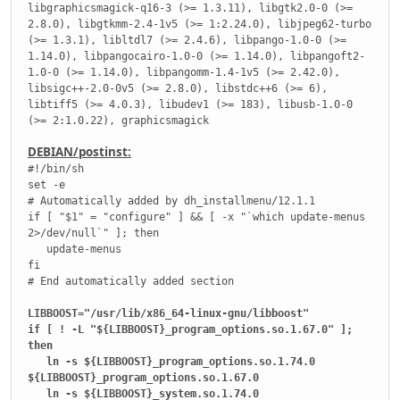
libgraphicsmagick-q16-3 (>= 1.3.11), libgtk2.0-0 (>=
2.8.0), libgtkmm-2.4-1v5 (>= 1:2.24.0), libjpeg62-turbo
(>= 1.3.1), libltdl7 (>= 2.4.6), libpango-1.0-0 (>=
1.14.0), libpangocairo-1.0-0 (>= 1.14.0), libpangoft2-
1.0-0 (>= 1.14.0), libpangomm-1.4-1v5 (>= 2.42.0),
libsigc++-2.0-0v5 (>= 2.8.0), libstdc++6 (>= 6),
libtiff5 (>= 4.0.3), libudev1 (>= 183), libusb-1.0-0
(>= 2:1.0.22), graphicsmagick
DEBIAN/postinst:
#!/bin/sh
set -e
# Automatically added by dh_installmenu/12.1.1
if [ "$1" = "configure" ] && [ -x "`which update-menus
2>/dev/null`" ]; then
update-menus
fi
# End automatically added section
LIBBOOST="/usr/lib/x86_64-linux-gnu/libboost"
if [ ! -L "${LIBBOOST}_program_options.so.1.67.0" ];
then
ln -s ${LIBBOOST}_program_options.so.1.74.0
${LIBBOOST}_program_options.so.1.67.0
ln -s ${LIBBOOST}_system.so.1.74.0